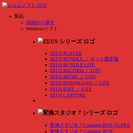
製品
目的から探す
Windowsソフト
ZEUS PLAYER
ZEUS BUNDLE
／
ネット限定版
ZEUS BUNDLE LITE
ZEUS RECORD
／
LITE
ZEUS MUSIC
／
LITE
ZEUS DOWNLOAD
／
LITE
ZEUS EDIT
／
LITE
ZEUS CAPTURE
変換スタジオ 7 Complete BOX ULTRA
変換スタジオ 7 Complete BOX