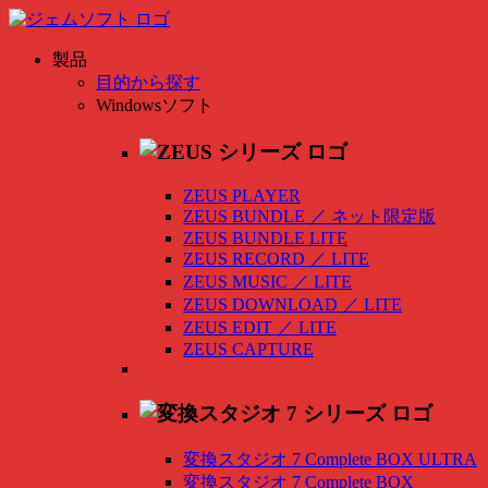
製品
目的から探す
Windowsソフト
ZEUS PLAYER
ZEUS BUNDLE
／
ネット限定版
ZEUS BUNDLE LITE
ZEUS RECORD
／
LITE
ZEUS MUSIC
／
LITE
ZEUS DOWNLOAD
／
LITE
ZEUS EDIT
／
LITE
ZEUS CAPTURE
変換スタジオ 7 Complete BOX ULTRA
変換スタジオ 7 Complete BOX