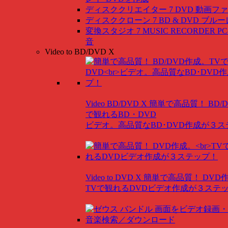
ディスククリエイター 7 DVD
動画ファ
ディスククローン 7 BD & DVD
ブルー
変換スタジオ 7 MUSIC RECORDER
P
音
Video to BD/DVD X
Video BD/DVD X
簡単で高品質！ BD/
で観れるBD・DVD
ビデオ。高品質なBD･DVD作成が３
Video to DVD X
簡単で高品質！ DVD
TVで観れるDVDビデオ作成が３ステ