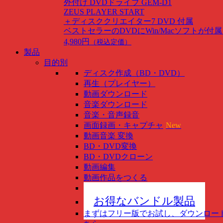
外付け DVDドライブ GEM-D1
ZEUS PLAYER START
＋ディスククリエイター7 DVD 付属
ベストセラーのDVDにWin/Macソフトが付
4,980円
（税込定価）
製品
目的別
ディスク作成（BD・DVD）
再生（プレイヤー）
動画ダウンロード
音楽ダウンロード
音楽・音声録音
画面録画・キャプチャ
New
動画音楽 変換
BD・DVD変換
BD・DVDクローン
動画編集
動画作品をつくる
スマホ管理
New
お得なバンドル製品
まずはフリー版でお試し、ダウンロー