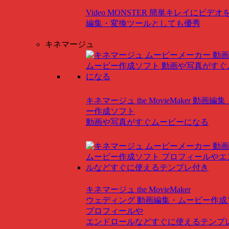
Video MONSTER
簡単キレイにビデオ
編集・変換ツールとしても優秀
キネマージュ
キネマージュ the MovieMaker
動画編集
ー作成ソフト
動画や写真がすぐムービーになる
キネマージュ the MovieMaker
ウェディング
動画編集・ムービー作成
プロフィールや
エンドロールなどすぐに使えるテンプ