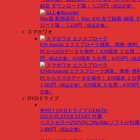
録音
ダウンロード版： 5,220円
（税込定価）
ALL★Recorder
Mac版
動画保存！ Mac･iOS 全て録画･録音
ロード版： 5,220円
（税込定価）
スマホワオ
スマホワオ エクスプローラ
iOS Special
エクスプローラ感覚。簡単･便利
PCからiOSデータを操作！
iOS端末 ２台用：3
円
iOS端末 ５台用：4,959円
（税込定価）
（税
スマホワオ エクスプローラ
iOS&Android
エクスプローラ感覚。簡単･便
PCからスマホデータを操作！
iOS端末 ２台
3,582円
iOS端末 ５台用：4,959円
（税込定価）
定価）
DVDドライブ
外付け DVDドライブ GEM-D1
ZEUS PLAYER START 付属
ベストセラーのDVDにWin/Macソフトが付
3,480円
（税込定価）