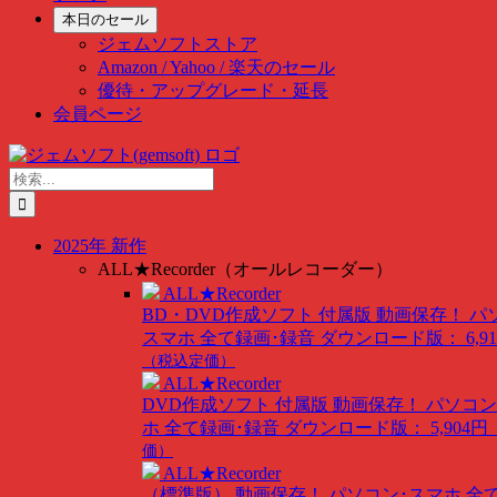
本日のセール
ジェムソフトストア
Amazon / Yahoo / 楽天のセール
優待・アップグレード・延長
会員ページ
Skip
to
検
content
索
…
2025年 新作
ALL★Recorder（オールレコーダー）
ALL★Recorder
BD・DVD作成ソフト 付属版
動画保存！ パ
スマホ 全て録画･録音
ダウンロード版： 6,91
（税込定価）
ALL★Recorder
DVD作成ソフト 付属版
動画保存！ パソコン
ホ 全て録画･録音
ダウンロード版： 5,904円
価）
ALL★Recorder
（標準版）
動画保存！ パソコン･スマホ 全