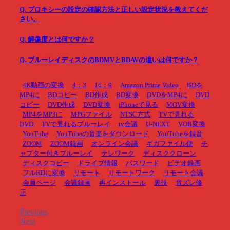
Q. プロキシーの設定の確認方法と正しい設定状況を教えてくだ
さい。
Q. 解像度とは何ですか？
Q. ブルーレイディスクのBDMVとBDAVの違いは何ですか？
4K動画の変換
4：3
16：9
Amazon Prime Video
BDを
MP4に
BDコピー
BD作成
BD変換
DVDをMP4に
DVD
コピー
DVD作成
DVD変換
iPhoneで見る
MOV変換
MP4をMP3に
MPGファイル
NTSC方式
TVで見れる
DVD
TVで見れるブルーレイ
tv会議
U-NEXT
VOB変換
YouTube
YouTubeの音楽をダウンロード
YouTubeを録音
ZOOM
ZOOM録画
オンライン会議
ギガファイル便
チ
ャプター付きブルーレイ
テレワーク
ディスククローン
ディスクコピー
ドライブ情報
パスワード
ビデオ録画
フルHDに変換
リモート
リモートワーク
リモート会議
会員ページ
会議録画
再インストール
裏技
音ズレ修
正
Previous
Next