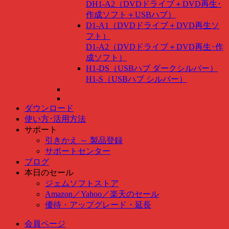
DH1-A2（DVDドライブ＋DVD再生･
作成ソフト＋USBハブ）
D1-A1（DVDドライブ＋DVD再生ソ
フト）
D1-A2（DVDドライブ＋DVD再生･作
成ソフト）
H1-DS（USBハブ ダークシルバー）
H1-S（USBハブ シルバー）
ダウンロード
使い方･活用方法
サポート
引きかえ ～ 製品登録
サポートセンター
ブログ
本日のセール
ジェムソフトストア
Amazon
／
Yahoo
／
楽天のセール
優待・アップグレード・延長
会員ページ