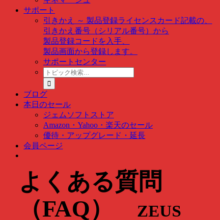
サポート
引きかえ ～ 製品登録
ライセンスカード記載の、
引きかえ番号（シリアル番号）から
製品登録コードを入手、
製品画面から登録します。
サポートセンター
ト
ピ
ッ
ブログ
ク
本日のセール
検
ジェムソフトストア
索
Amazon・Yahoo・楽天のセール
…
優待・アップグレード・延長
会員ページ
よくある質問
（FAQ）
ZEUS