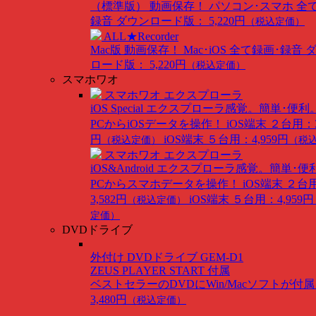
（標準版）
動画保存！ パソコン･スマホ 全
録音
ダウンロード版： 5,220円
（税込定価）
ALL★Recorder
Mac版
動画保存！ Mac･iOS 全て録画･録音
ロード版： 5,220円
（税込定価）
スマホワオ
スマホワオ エクスプローラ
iOS Special
エクスプローラ感覚。簡単･便利
PCからiOSデータを操作！
iOS端末 ２台用：3
円
iOS端末 ５台用：4,959円
（税込定価）
（税
スマホワオ エクスプローラ
iOS&Android
エクスプローラ感覚。簡単･便
PCからスマホデータを操作！
iOS端末 ２台
3,582円
iOS端末 ５台用：4,959円
（税込定価）
定価）
DVDドライブ
外付け DVDドライブ GEM-D1
ZEUS PLAYER START 付属
ベストセラーのDVDにWin/Macソフトが付
3,480円
（税込定価）