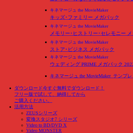
キネマージュ the MovieMaker
キッズ･ファミリー メガパック
キネマージュ the MovieMaker
メモリー･ヒストリー･セレモニー 
キネマージュ the MovieMaker
ストア･ビジネス メガパック
キネマージュ the MovieMaker
ウェディング PRIME メガパック 202
キネマージュ the MovieMaker
テンプレ
ダウンロード
今すぐ無料でダウンロード！
フリー版で試して、納得してから
ご購入ください。
活用方法
ZEUSシリーズ
変換スタジオ7 シリーズ
Video to BD/DVD X
Video MONSTER