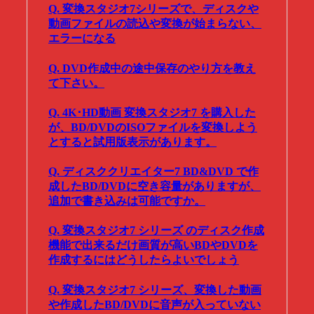
Q. 変換スタジオ7シリーズで、ディスクや
動画ファイルの読込や変換が始まらない、
エラーになる
Q. DVD作成中の途中保存のやり方を教え
て下さい。
Q. 4K･HD動画 変換スタジオ7 を購入した
が、BD/DVDのISOファイルを変換しよう
とすると試用版表示があります。
Q. ディスククリエイター7 BD&DVD で作
成したBD/DVDに空き容量がありますが、
追加で書き込みは可能ですか。
Q. 変換スタジオ7 シリーズ のディスク作成
機能で出来るだけ画質が高いBDやDVDを
作成するにはどうしたらよいでしょう
Q. 変換スタジオ7 シリーズ、変換した動画
や作成したBD/DVDに音声が入っていない