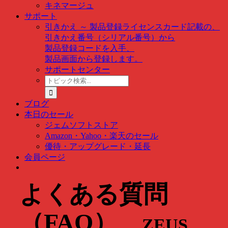
キネマージュ
サポート
引きかえ ～ 製品登録
ライセンスカード記載の、
引きかえ番号（シリアル番号）から
製品登録コードを入手、
製品画面から登録します。
サポートセンター
ト
ピ
ッ
ブログ
ク
本日のセール
検
ジェムソフトストア
索
Amazon・Yahoo・楽天のセール
…
優待・アップグレード・延長
会員ページ
よくある質問
（FAQ）
ZEUS