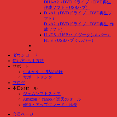
DH1-A2（DVDドライブ＋DVD再生･
作成ソフト＋USBハブ）
D1-A1（DVDドライブ＋DVD再生ソ
フト）
D1-A2（DVDドライブ＋DVD再生･作
成ソフト）
H1-DS（USBハブ ダークシルバー）
H1-S（USBハブ シルバー）
ダウンロード
使い方･活用方法
サポート
引きかえ ～ 製品登録
サポートセンター
ブログ
本日のセール
ジェムソフトストア
Amazon
／
Yahoo
／
楽天のセール
優待・アップグレード・延長
会員ページ