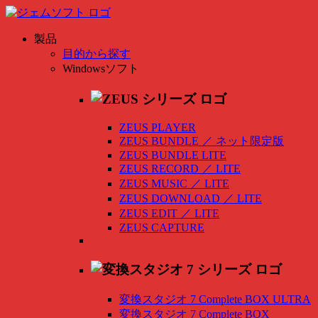
製品
目的から探す
Windowsソフト
ZEUS PLAYER
ZEUS BUNDLE
／
ネット限定版
ZEUS BUNDLE LITE
ZEUS RECORD
／
LITE
ZEUS MUSIC
／
LITE
ZEUS DOWNLOAD
／
LITE
ZEUS EDIT
／
LITE
ZEUS CAPTURE
変換スタジオ 7 Complete BOX ULTRA
変換スタジオ 7 Complete BOX