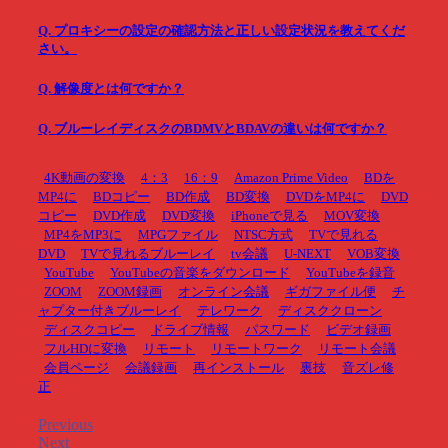
Q. プロキシーの設定の確認方法と正しい設定状況を教えてくだ
さい。
Q. 解像度とは何ですか？
Q. ブルーレイディスクのBDMVとBDAVの違いは何ですか？
4K動画の変換
4：3
16：9
Amazon Prime Video
BDを
MP4に
BDコピー
BD作成
BD変換
DVDをMP4に
DVD
コピー
DVD作成
DVD変換
iPhoneで見る
MOV変換
MP4をMP3に
MPGファイル
NTSC方式
TVで見れる
DVD
TVで見れるブルーレイ
tv会議
U-NEXT
VOB変換
YouTube
YouTubeの音楽をダウンロード
YouTubeを録音
ZOOM
ZOOM録画
オンライン会議
ギガファイル便
チ
ャプター付きブルーレイ
テレワーク
ディスククローン
ディスクコピー
ドライブ情報
パスワード
ビデオ録画
フルHDに変換
リモート
リモートワーク
リモート会議
会員ページ
会議録画
再インストール
裏技
音ズレ修
正
Previous
Next