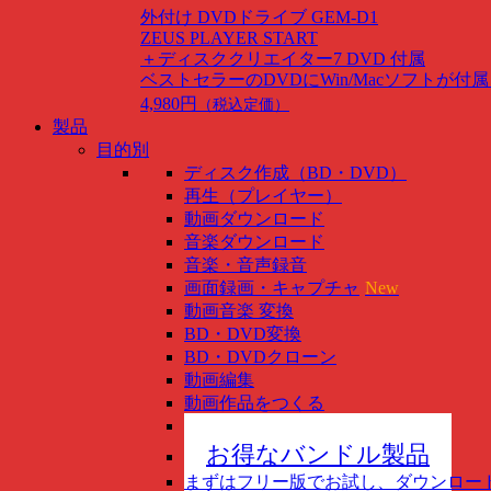
外付け DVDドライブ GEM-D1
ZEUS PLAYER START
＋ディスククリエイター7 DVD 付属
ベストセラーのDVDにWin/Macソフトが付
4,980円
（税込定価）
製品
目的別
ディスク作成（BD・DVD）
再生（プレイヤー）
動画ダウンロード
音楽ダウンロード
音楽・音声録音
画面録画・キャプチャ
New
動画音楽 変換
BD・DVD変換
BD・DVDクローン
動画編集
動画作品をつくる
スマホ管理
New
お得なバンドル製品
まずはフリー版でお試し、ダウンロー