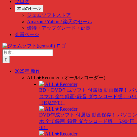
ブログ
本日のセール
ジェムソフトストア
Amazon / Yahoo / 楽天のセール
優待・アップグレード・延長
会員ページ
Skip
to
検
content
索
…
2025年 新作
ALL★Recorder（オールレコーダー）
ALL★Recorder
BD・DVD作成ソフト 付属版
動画保存！ パ
スマホ 全て録画･録音
ダウンロード版： 6,91
（税込定価）
ALL★Recorder
DVD作成ソフト 付属版
動画保存！ パソコン
ホ 全て録画･録音
ダウンロード版： 5,904円
価）
ALL★Recorder