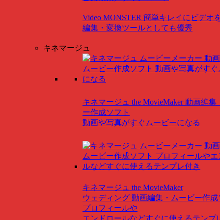
Video MONSTER
簡単キレイにビデオ
編集・変換ツールとしても優秀
キネマージュ
キネマージュ the MovieMaker
動画編集
ー作成ソフト
動画や写真がすぐムービーになる
キネマージュ the MovieMaker
ウェディング
動画編集・ムービー作成
プロフィールや
エンドロールなどすぐに使えるテンプ