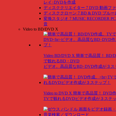
レイ･DVDを作成
ディスククリエイター 7 DVD
動画ファ
ディスククローン 7 BD & DVD
ブルー
変換スタジオ 7 MUSIC RECORDER
P
音
Video to BD/DVD X
Video BD/DVD X
簡単で高品質！ BD/
で観れるBD・DVD
ビデオ。高品質なBD･DVD作成が３
Video to DVD X
簡単で高品質！ DVD
TVで観れるDVDビデオ作成が３ステ