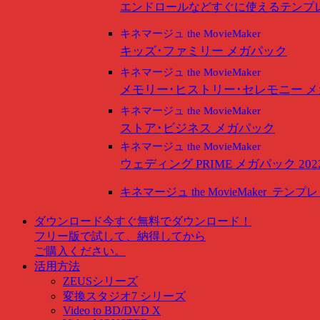
エンドロールなどすぐに使えるテンプ
キネマージュ the MovieMaker
キッズ･ファミリー メガパック
キネマージュ the MovieMaker
メモリー･ヒストリー･セレモニー 
キネマージュ the MovieMaker
ストア･ビジネス メガパック
キネマージュ the MovieMaker
ウェディング PRIME メガパック 202
キネマージュ the MovieMaker
テンプレ
ダウンロード
今すぐ無料でダウンロード！
フリー版で試して、納得してから
ご購入ください。
活用方法
ZEUSシリーズ
変換スタジオ7 シリーズ
Video to BD/DVD X