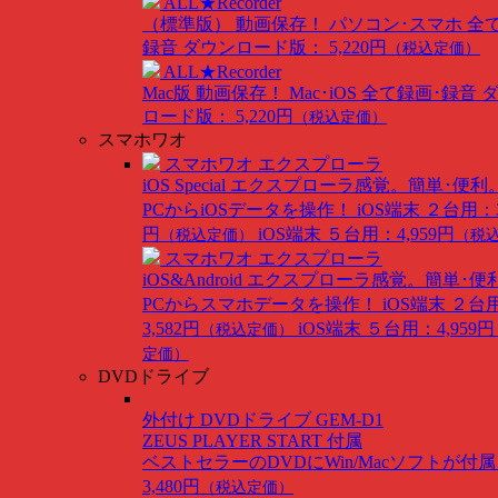
ALL★Recorder
（標準版）
動画保存！ パソコン･スマホ 全
録音
ダウンロード版： 5,220円
（税込定価）
ALL★Recorder
Mac版
動画保存！ Mac･iOS 全て録画･録音
ロード版： 5,220円
（税込定価）
スマホワオ
スマホワオ エクスプローラ
iOS Special
エクスプローラ感覚。簡単･便利
PCからiOSデータを操作！
iOS端末 ２台用：3
円
iOS端末 ５台用：4,959円
（税込定価）
（税
スマホワオ エクスプローラ
iOS&Android
エクスプローラ感覚。簡単･便
PCからスマホデータを操作！
iOS端末 ２台
3,582円
iOS端末 ５台用：4,959円
（税込定価）
定価）
DVDドライブ
外付け DVDドライブ GEM-D1
ZEUS PLAYER START 付属
ベストセラーのDVDにWin/Macソフトが付
3,480円
（税込定価）