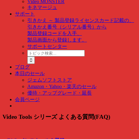
Video MONSTER
キネマージュ
サポート
引きかえ ～ 製品登録
ライセンスカード記載の、
引きかえ番号（シリアル番号）から
製品登録コードを入手、
製品画面から登録します。
サポートセンター
ト
ピ
ッ
ブログ
ク
本日のセール
検
ジェムソフトストア
索
Amazon・Yahoo・楽天のセール
…
優待・アップグレード・延長
会員ページ
Video Tools シリーズ よくある質問(FAQ)