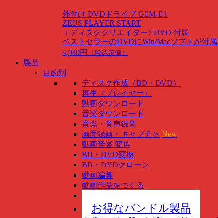
外付け DVDドライブ GEM-D1
ZEUS PLAYER START
＋ディスククリエイター7 DVD 付属
ベストセラーのDVDにWin/Macソフトが付
4,980円
（税込定価）
製品
目的別
ディスク作成（BD・DVD）
再生（プレイヤー）
動画ダウンロード
音楽ダウンロード
音楽・音声録音
画面録画・キャプチャ
New
動画音楽 変換
BD・DVD変換
BD・DVDクローン
動画編集
動画作品をつくる
スマホ管理
New
お得なバンドル製品