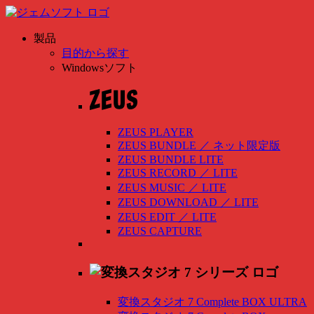
製品
目的から探す
Windowsソフト
ZEUS PLAYER
ZEUS BUNDLE
／
ネット限定版
ZEUS BUNDLE LITE
ZEUS RECORD
／
LITE
ZEUS MUSIC
／
LITE
ZEUS DOWNLOAD
／
LITE
ZEUS EDIT
／
LITE
ZEUS CAPTURE
変換スタジオ 7 Complete BOX ULTRA