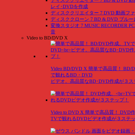
ディスククリエイター 7 BD & DVD
動
レイ･DVDを作成
ディスククリエイター 7 DVD
動画ファ
ディスククローン 7 BD & DVD
ブルー
変換スタジオ 7 MUSIC RECORDER
P
音
Video to BD/DVD X
Video BD/DVD X
簡単で高品質！ BD/
で観れるBD・DVD
ビデオ。高品質なBD･DVD作成が３
Video to DVD X
簡単で高品質！ DVD
TVで観れるDVDビデオ作成が３ステ