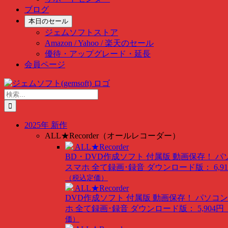
ブログ
本日のセール
ジェムソフトストア
Amazon / Yahoo / 楽天のセール
優待・アップグレード・延長
会員ページ
Skip
to
検
content
索
…
2025年 新作
ALL★Recorder（オールレコーダー）
ALL★Recorder
BD・DVD作成ソフト 付属版
動画保存！ パ
スマホ 全て録画･録音
ダウンロード版： 6,91
（税込定価）
ALL★Recorder
DVD作成ソフト 付属版
動画保存！ パソコン
ホ 全て録画･録音
ダウンロード版： 5,904円
価）