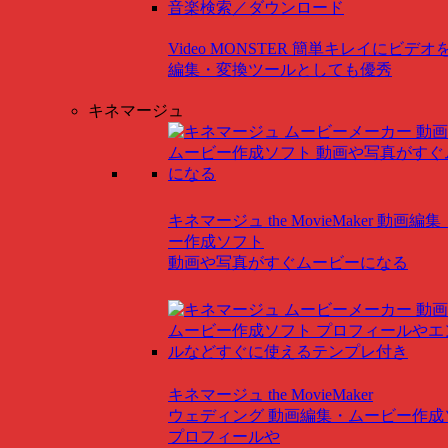
Video MONSTER
簡単キレイにビデオ
編集・変換ツールとしても優秀
キネマージュ
キネマージュ the MovieMaker
動画編集
ー作成ソフト
動画や写真がすぐムービーになる
キネマージュ the MovieMaker
ウェディング
動画編集・ムービー作成
プロフィールや