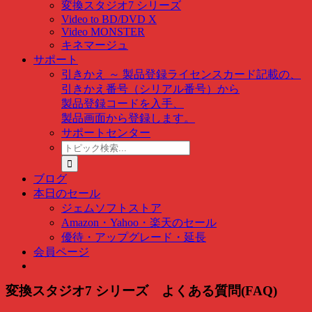
変換スタジオ7 シリーズ
Video to BD/DVD X
Video MONSTER
キネマージュ
サポート
引きかえ ～ 製品登録
ライセンスカード記載の、
引きかえ番号（シリアル番号）から
製品登録コードを入手、
製品画面から登録します。
サポートセンター
ト
ピ
ッ
ブログ
ク
本日のセール
検
ジェムソフトストア
索
Amazon・Yahoo・楽天のセール
…
優待・アップグレード・延長
会員ページ
変換スタジオ7 シリーズ よくある質問(FAQ)