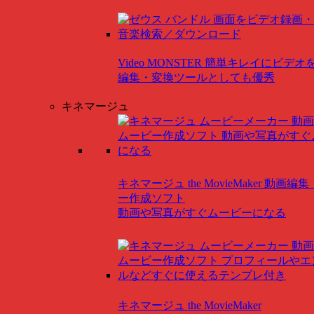
Video MONSTER
簡単キレイにビデオ
編集・変換ツールとしても優秀
キネマージュ
キネマージュ the MovieMaker
動画編集
ー作成ソフト
動画や写真がすぐムービーになる
キネマージュ the MovieMaker