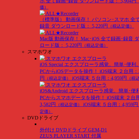
ホ 全て録画･録音
ダウンロード版： 5,904円
価）
ALL★Recorder
（標準版）
動画保存！ パソコン･スマホ 全
録音
ダウンロード版： 5,220円
（税込定価）
ALL★Recorder
Mac版
動画保存！ Mac･iOS 全て録画･録音
ロード版： 5,220円
（税込定価）
スマホワオ
スマホワオ エクスプローラ
iOS Special
エクスプローラ感覚。簡単･便利
PCからiOSデータを操作！
iOS端末 ２台用：3
円
iOS端末 ５台用：4,959円
（税込定価）
（税
スマホワオ エクスプローラ
iOS&Android
エクスプローラ感覚。簡単･便
PCからスマホデータを操作！
iOS端末 ２台
3,582円
iOS端末 ５台用：4,959円
（税込定価）
定価）
DVDドライブ
外付け DVDドライブ GEM-D1
ZEUS PLAYER START 付属