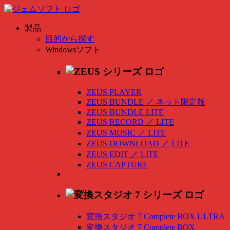
製品
目的から探す
Windowsソフト
ZEUS PLAYER
ZEUS BUNDLE
／
ネット限定版
ZEUS BUNDLE LITE
ZEUS RECORD
／
LITE
ZEUS MUSIC
／
LITE
ZEUS DOWNLOAD
／
LITE
ZEUS EDIT
／
LITE
ZEUS CAPTURE
変換スタジオ 7 Complete BOX ULTRA
変換スタジオ 7 Complete BOX