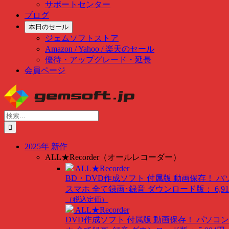
サポートセンター
ブログ
本日のセール
ジェムソフトストア
Amazon / Yahoo / 楽天のセール
優待・アップグレード・延長
会員ページ
Skip
to
content
検
索
…
2025年 新作
ALL★Recorder（オールレコーダー）
ALL★Recorder
BD・DVD作成ソフト 付属版
動画保存！ パ
スマホ 全て録画･録音
ダウンロード版： 6,91
（税込定価）
ALL★Recorder
DVD作成ソフト 付属版
動画保存！ パソコン