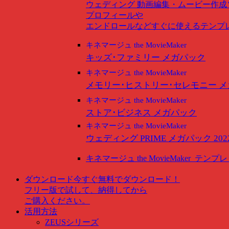
ウェディング
動画編集・ムービー作成
プロフィールや
エンドロールなどすぐに使えるテンプ
キネマージュ the MovieMaker
キッズ･ファミリー メガパック
キネマージュ the MovieMaker
メモリー･ヒストリー･セレモニー 
キネマージュ the MovieMaker
ストア･ビジネス メガパック
キネマージュ the MovieMaker
ウェディング PRIME メガパック 202
キネマージュ the MovieMaker
テンプレ
ダウンロード
今すぐ無料でダウンロード！
フリー版で試して、納得してから
ご購入ください。
活用方法
ZEUSシリーズ