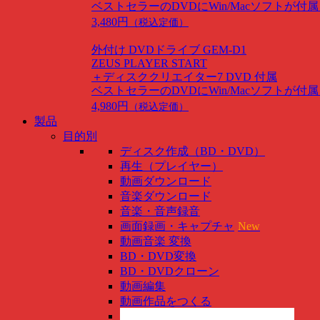
ベストセラーのDVDにWin/Macソフトが付
3,480円
（税込定価）
外付け DVDドライブ GEM-D1
ZEUS PLAYER START
＋ディスククリエイター7 DVD 付属
ベストセラーのDVDにWin/Macソフトが付
4,980円
（税込定価）
製品
目的別
ディスク作成（BD・DVD）
再生（プレイヤー）
動画ダウンロード
音楽ダウンロード
音楽・音声録音
画面録画・キャプチャ
New
動画音楽 変換
BD・DVD変換
BD・DVDクローン
動画編集
動画作品をつくる
スマホ管理
New