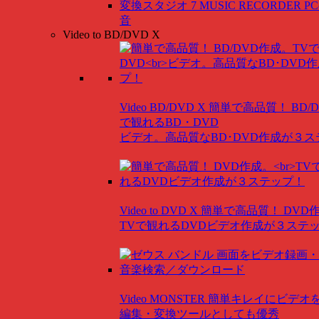
変換スタジオ 7 MUSIC RECORDER
P
音
Video to BD/DVD X
Video BD/DVD X
簡単で高品質！ BD/
で観れるBD・DVD
ビデオ。高品質なBD･DVD作成が３
Video to DVD X
簡単で高品質！ DVD
TVで観れるDVDビデオ作成が３ステ
Video MONSTER
簡単キレイにビデオ
編集・変換ツールとしても優秀