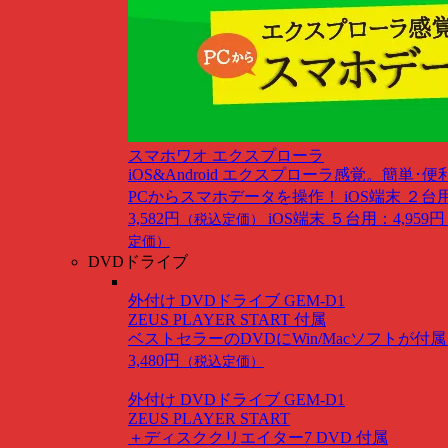
スマホワオ エクスプローラ
iOS&Android
エクスプローラ感覚。簡単･便
PCからスマホデータを操作！
iOS端末 ２台
3,582円
iOS端末 ５台用：4,959円
（税込定価）
定価）
DVDドライブ
外付け DVDドライブ GEM-D1
ZEUS PLAYER START 付属
ベストセラーのDVDにWin/Macソフトが付
3,480円
（税込定価）
外付け DVDドライブ GEM-D1
ZEUS PLAYER START
＋ディスククリエイター7 DVD 付属