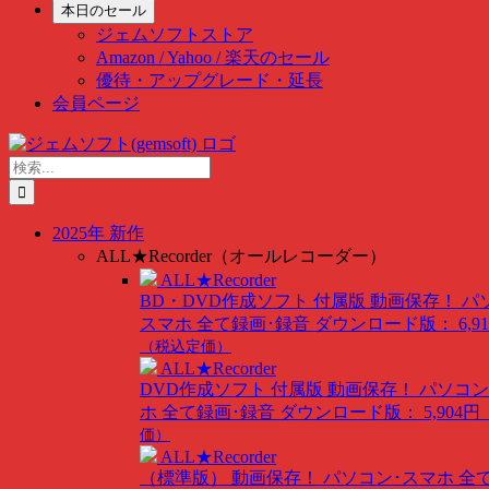
本日のセール
ジェムソフトストア
Amazon / Yahoo / 楽天のセール
優待・アップグレード・延長
会員ページ
Skip
to
検
content
索
…
2025年 新作
ALL★Recorder（オールレコーダー）
ALL★Recorder
BD・DVD作成ソフト 付属版
動画保存！ パ
スマホ 全て録画･録音
ダウンロード版： 6,91
（税込定価）
ALL★Recorder
DVD作成ソフト 付属版
動画保存！ パソコン
ホ 全て録画･録音
ダウンロード版： 5,904円
価）
ALL★Recorder
（標準版）
動画保存！ パソコン･スマホ 全