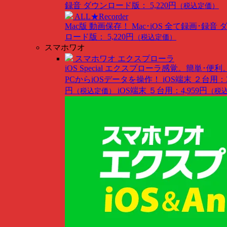
録音
ダウンロード版： 5,220円
（税込定価）
ALL★Recorder
Mac版
動画保存！ Mac･iOS 全て録画･録音
ロード版： 5,220円
（税込定価）
スマホワオ
スマホワオ エクスプローラ
iOS Special
エクスプローラ感覚。簡単･便利
PCからiOSデータを操作！
iOS端末 ２台用：3
円
iOS端末 ５台用：4,959円
（税込定価）
（税