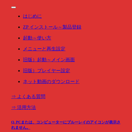
Toggle
Navigation
はじめに
ZP インストール～製品登録
起動～使い方
メニューと再生設定
旧版）起動～メイン画面
旧版）プレイヤー設定
ネット動画のダウンロード
⇒ よくある質問
⇒ 活用方法
Q. PCまたは、コンピューターにブルーレイのアイコンが表示さ
れません。