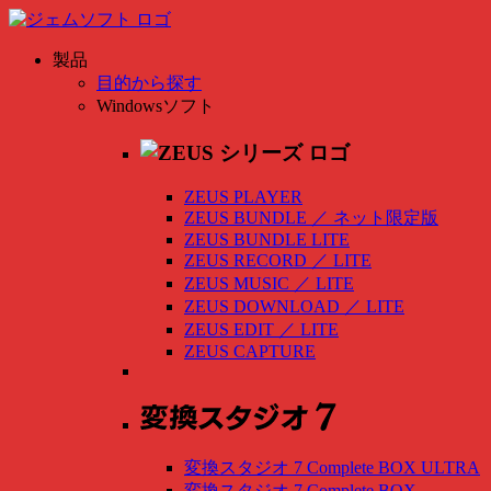
製品
目的から探す
Windowsソフト
ZEUS PLAYER
ZEUS BUNDLE
／
ネット限定版
ZEUS BUNDLE LITE
ZEUS RECORD
／
LITE
ZEUS MUSIC
／
LITE
ZEUS DOWNLOAD
／
LITE
ZEUS EDIT
／
LITE
ZEUS CAPTURE
変換スタジオ 7 Complete BOX ULTRA
変換スタジオ 7 Complete BOX