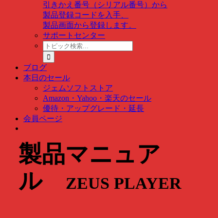
引きかえ番号（シリアル番号）から
製品登録コードを入手、
製品画面から登録します。
サポートセンター
ト
ピ
ッ
ブログ
ク
本日のセール
検
ジェムソフトストア
索
Amazon・Yahoo・楽天のセール
…
優待・アップグレード・延長
会員ページ
製品マニュア
ル
ZEUS PLAYER