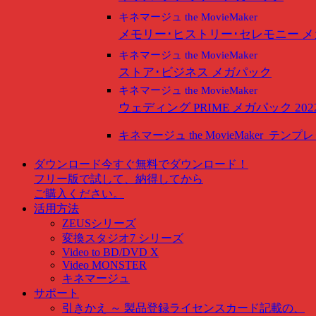
キネマージュ the MovieMaker
メモリー･ヒストリー･セレモニー 
キネマージュ the MovieMaker
ストア･ビジネス メガパック
キネマージュ the MovieMaker
ウェディング PRIME メガパック 202
キネマージュ the MovieMaker
テンプレ
ダウンロード
今すぐ無料でダウンロード！
フリー版で試して、納得してから
ご購入ください。
活用方法
ZEUSシリーズ
変換スタジオ7 シリーズ
Video to BD/DVD X
Video MONSTER
キネマージュ
サポート
引きかえ ～ 製品登録
ライセンスカード記載の、