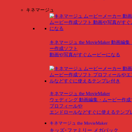
キネマージュ
キネマージュ the MovieMaker
動画編集
ー作成ソフト
動画や写真がすぐムービーになる
キネマージュ the MovieMaker
ウェディング
動画編集・ムービー作成
プロフィールや
エンドロールなどすぐに使えるテンプ
キネマージュ the MovieMaker
キッズ･ファミリー メガパック