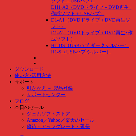
ソフト＋USBハブ）
DH1-A2（DVDドライブ＋DVD再生･
作成ソフト＋USBハブ）
D1-A1（DVDドライブ＋DVD再生ソ
フト）
D1-A2（DVDドライブ＋DVD再生･作
成ソフト）
H1-DS（USBハブ ダークシルバー）
H1-S（USBハブ シルバー）
ダウンロード
使い方･活用方法
サポート
引きかえ ～ 製品登録
サポートセンター
ブログ
本日のセール
ジェムソフトストア
Amazon
／
Yahoo
／
楽天のセール
優待・アップグレード・延長