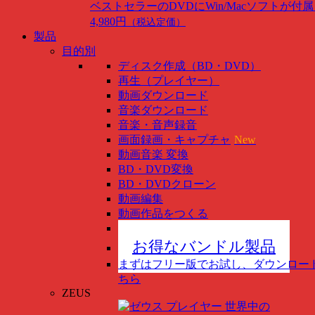
ベストセラーのDVDにWin/Macソフトが付
4,980円
（税込定価）
製品
目的別
ディスク作成（BD・DVD）
再生（プレイヤー）
動画ダウンロード
音楽ダウンロード
音楽・音声録音
画面録画・キャプチャ
New
動画音楽 変換
BD・DVD変換
BD・DVDクローン
動画編集
動画作品をつくる
スマホ管理
New
お得なバンドル製品
まずはフリー版でお試し、ダウンロー
ちら
ZEUS