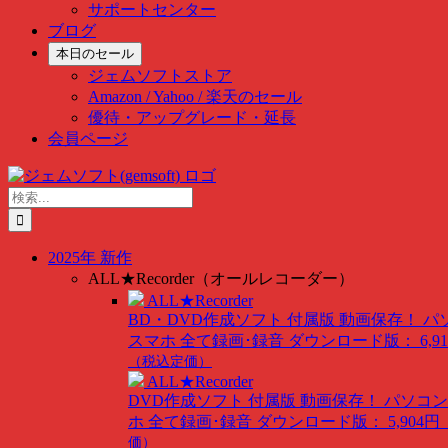
サポートセンター
ブログ
本日のセール
ジェムソフトストア
Amazon / Yahoo / 楽天のセール
優待・アップグレード・延長
会員ページ
Skip
to
検
content
索
…
2025年 新作
ALL★Recorder（オールレコーダー）
ALL★Recorder
BD・DVD作成ソフト 付属版
動画保存！ パ
スマホ 全て録画･録音
ダウンロード版： 6,91
（税込定価）
ALL★Recorder
DVD作成ソフト 付属版
動画保存！ パソコン
ホ 全て録画･録音
ダウンロード版： 5,904円
価）