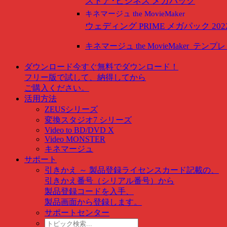
ストア･ビジネス メガパック
キネマージュ the MovieMaker
ウェディング PRIME メガパック 202
キネマージュ the MovieMaker
テンプレ
ダウンロード
今すぐ無料でダウンロード！
フリー版で試して、納得してから
ご購入ください。
活用方法
ZEUSシリーズ
変換スタジオ7 シリーズ
Video to BD/DVD X
Video MONSTER
キネマージュ
サポート
引きかえ ～ 製品登録
ライセンスカード記載の、
引きかえ番号（シリアル番号）から
製品登録コードを入手、
製品画面から登録します。
サポートセンター
ト