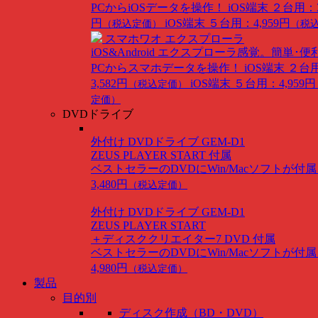
PCからiOSデータを操作！
iOS端末 ２台用：3
円
iOS端末 ５台用：4,959円
（税込定価）
（税
スマホワオ エクスプローラ
iOS&Android
エクスプローラ感覚。簡単･便
PCからスマホデータを操作！
iOS端末 ２台
3,582円
iOS端末 ５台用：4,959円
（税込定価）
定価）
DVDドライブ
外付け DVDドライブ GEM-D1
ZEUS PLAYER START 付属
ベストセラーのDVDにWin/Macソフトが付
3,480円
（税込定価）
外付け DVDドライブ GEM-D1
ZEUS PLAYER START
＋ディスククリエイター7 DVD 付属
ベストセラーのDVDにWin/Macソフトが付
4,980円
（税込定価）
製品
目的別
ディスク作成（BD・DVD）