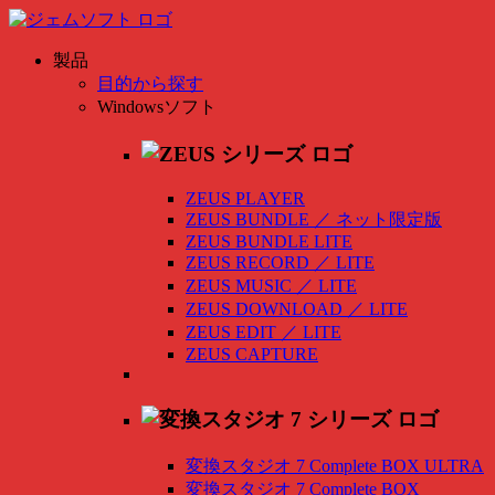
製品
目的から探す
Windowsソフト
ZEUS PLAYER
ZEUS BUNDLE
／
ネット限定版
ZEUS BUNDLE LITE
ZEUS RECORD
／
LITE
ZEUS MUSIC
／
LITE
ZEUS DOWNLOAD
／
LITE
ZEUS EDIT
／
LITE
ZEUS CAPTURE
変換スタジオ 7 Complete BOX ULTRA
変換スタジオ 7 Complete BOX