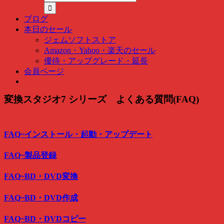
ピ
ッ
ブログ
ク
本日のセール
検
ジェムソフトストア
索
Amazon・Yahoo・楽天のセール
…
優待・アップグレード・延長
会員ページ
変換スタジオ7 シリーズ よくある質問(FAQ)
FAQ~インストール・起動・アップデート
FAQ~製品登録
FAQ~BD・DVD変換
FAQ~BD・DVD作成
FAQ~BD・DVDコピー