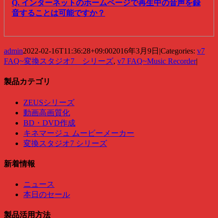
Q. インターネットのホームページで再生中の音声を録
音することは可能ですか？
admin
2022-02-16T11:36:28+09:00
2016年3月9日
|
Categories:
v7
FAQ~変換スタジオ7 シリーズ
,
v7 FAQ~Music Recorder
|
製品カテゴリ
ZEUSシリーズ
動画高画質化
BD・DVD作成
キネマージュ ムービーメーカー
変換スタジオ7 シリーズ
新着情報
ニュース
本日のセール
製品活用方法