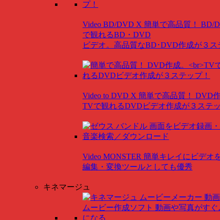
Video BD/DVD X
簡単で高品質！ BD/
で観れるBD・DVD
ビデオ。高品質なBD･DVD作成が３
Video to DVD X
簡単で高品質！ DVD
TVで観れるDVDビデオ作成が３ステ
Video MONSTER
簡単キレイにビデオ
編集・変換ツールとしても優秀
キネマージュ