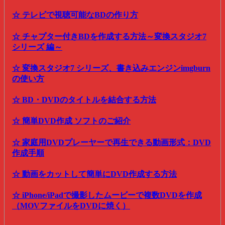
☆ テレビで視聴可能なBDの作り方
☆ チャプター付きBDを作成する方法～変換スタジオ7
シリーズ 編～
☆ 変換スタジオ7 シリーズ、書き込みエンジンimgburn
の使い方
☆ BD・DVDのタイトルを結合する方法
☆ 簡単DVD作成 ソフトのご紹介
☆ 家庭用DVDプレーヤーで再生できる動画形式：DVD
作成手順
☆ 動画をカットして簡単にDVD作成する方法
☆ iPhone/iPadで撮影したムービーで複数DVDを作成
（MOVファイルをDVDに焼く）