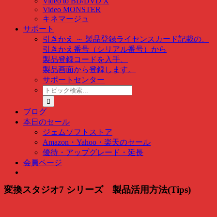
Video to BD/DVD X
Video MONSTER
キネマージュ
サポート
引きかえ ～ 製品登録
ライセンスカード記載の、
引きかえ番号（シリアル番号）から
製品登録コードを入手、
製品画面から登録します。
サポートセンター
ト
ピ
ッ
ブログ
ク
本日のセール
検
ジェムソフトストア
索
Amazon・Yahoo・楽天のセール
…
優待・アップグレード・延長
会員ページ
変換スタジオ7 シリーズ 製品活用方法(Tips)