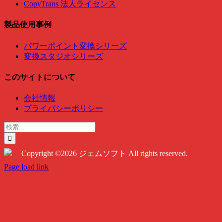
CopyTrans 法人ライセンス
製品使用事例
パワーポイント変換シリーズ
変換スタジオシリーズ
このサイトについて
会社情報
プライバシーポリシー
検
索
…
Copyright ©2026 ジェムソフト All rights reserved.
Twitter
Instagram
Facebook
Page load link
Go
to
Top