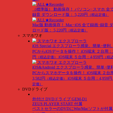
ALL★Recorder
（標準版）
動画保存！ パソコン･スマホ 全
録音
ダウンロード版： 5,220円
（税込定価）
ALL★Recorder
Mac版
動画保存！ Mac･iOS 全て録画･録音
ロード版： 5,220円
（税込定価）
スマホワオ
スマホワオ エクスプローラ
iOS Special
エクスプローラ感覚。簡単･便利
PCからiOSデータを操作！
iOS端末 ２台用：3
円
iOS端末 ５台用：4,959円
（税込定価）
（税
スマホワオ エクスプローラ
iOS&Android
エクスプローラ感覚。簡単･便
PCからスマホデータを操作！
iOS端末 ２台
3,582円
iOS端末 ５台用：4,959円
（税込定価）
定価）
DVDドライブ
外付け DVDドライブ GEM-D1
ZEUS PLAYER START 付属
ベストセラーのDVDにWin/Macソフトが付