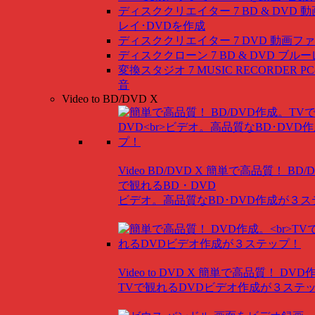
ディスククリエイター 7 BD & DVD
動
レイ･DVDを作成
ディスククリエイター 7 DVD
動画ファ
ディスククローン 7 BD & DVD
ブルー
変換スタジオ 7 MUSIC RECORDER
P
音
Video to BD/DVD X
Video BD/DVD X
簡単で高品質！ BD/
で観れるBD・DVD
ビデオ。高品質なBD･DVD作成が３
Video to DVD X
簡単で高品質！ DVD
TVで観れるDVDビデオ作成が３ステ