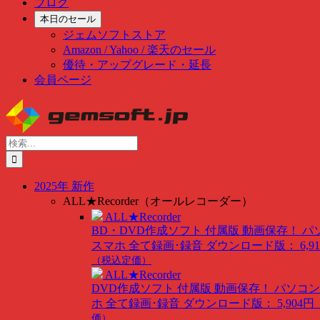
ブログ
本日のセール
ジェムソフトストア
Amazon / Yahoo / 楽天のセール
優待・アップグレード・延長
会員ページ
Skip
to
content
検
索
…
2025年 新作
ALL★Recorder（オールレコーダー）
ALL★Recorder
BD・DVD作成ソフト 付属版
動画保存！ パ
スマホ 全て録画･録音
ダウンロード版： 6,91
（税込定価）
ALL★Recorder
DVD作成ソフト 付属版
動画保存！ パソコン
ホ 全て録画･録音
ダウンロード版： 5,904円
価）