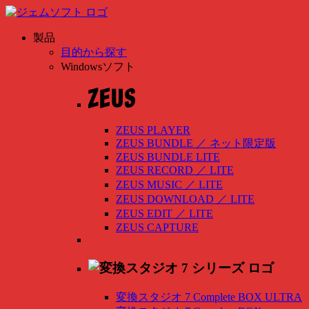
製品
目的から探す
Windowsソフト
ZEUS PLAYER
ZEUS BUNDLE
／
ネット限定版
ZEUS BUNDLE LITE
ZEUS RECORD
／
LITE
ZEUS MUSIC
／
LITE
ZEUS DOWNLOAD
／
LITE
ZEUS EDIT
／
LITE
ZEUS CAPTURE
変換スタジオ 7 Complete BOX ULTRA