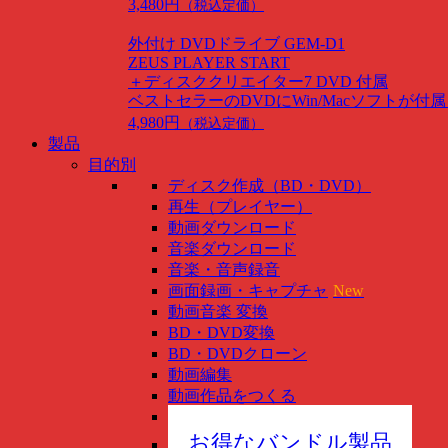
3,480円
（税込定価）
外付け DVDドライブ GEM-D1
ZEUS PLAYER START
＋ディスククリエイター7 DVD 付属
ベストセラーのDVDにWin/Macソフトが付
4,980円
（税込定価）
製品
目的別
ディスク作成（BD・DVD）
再生（プレイヤー）
動画ダウンロード
音楽ダウンロード
音楽・音声録音
画面録画・キャプチャ
New
動画音楽 変換
BD・DVD変換
BD・DVDクローン
動画編集
動画作品をつくる
スマホ管理
New
お得なバンドル製品