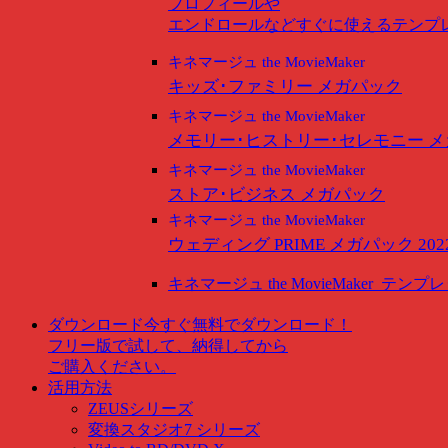
プロフィールや
エンドロールなどすぐに使えるテンプ
キネマージュ the MovieMaker
キッズ･ファミリー メガパック
キネマージュ the MovieMaker
メモリー･ヒストリー･セレモニー 
キネマージュ the MovieMaker
ストア･ビジネス メガパック
キネマージュ the MovieMaker
ウェディング PRIME メガパック 202
キネマージュ the MovieMaker
テンプレ
ダウンロード
今すぐ無料でダウンロード！
フリー版で試して、納得してから
ご購入ください。
活用方法
ZEUSシリーズ
変換スタジオ7 シリーズ