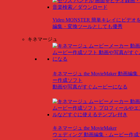
Video MONSTER
簡単キレイにビデオ
編集・変換ツールとしても優秀
キネマージュ
キネマージュ the MovieMaker
動画編集
ー作成ソフト
動画や写真がすぐムービーになる
キネマージュ the MovieMaker
ウェディング
動画編集・ムービー作成