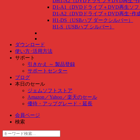
DH1-A2（DVDドライブ＋DVD再生
D1-A1（DVDドライブ＋DVD再生ソ
D1-A2（DVDドライブ＋DVD再生･
H1-DS（USBハブ ダークシルバー）
H1-S（USBハブ シルバー）
ダウンロード
使い方･活用方法
サポート
引きかえ ～ 製品登録
サポートセンター
ブログ
本日のセール
ジェムソフトストア
Amazon
／
Yahoo
／
楽天のセール
優待・アップグレード・延長
会員ページ
検索