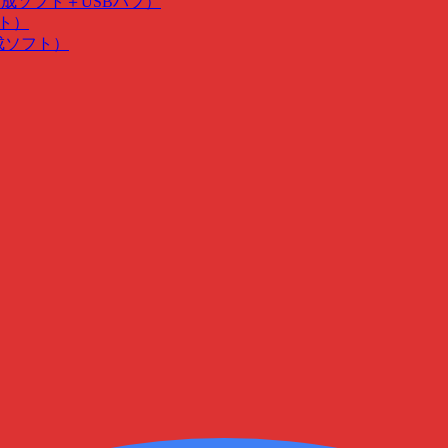
･作成ソフト＋USBハブ）
フト）
作成ソフト）