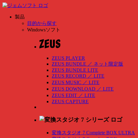
製品
目的から探す
Windowsソフト
ZEUS PLAYER
ZEUS BUNDLE
／
ネット限定版
ZEUS BUNDLE LITE
ZEUS RECORD
／
LITE
ZEUS MUSIC
／
LITE
ZEUS DOWNLOAD
／
LITE
ZEUS EDIT
／
LITE
ZEUS CAPTURE
変換スタジオ 7 Complete BOX ULTRA