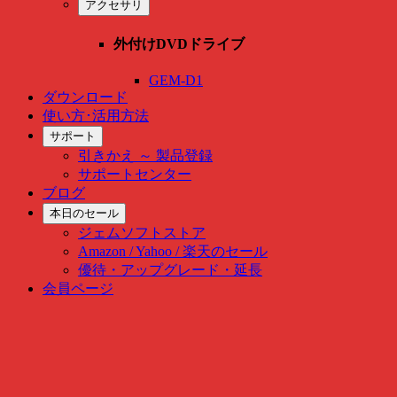
アクセサリ
外付けDVDドライブ
GEM-D1
ダウンロード
使い方･活用方法
サポート
引きかえ ～ 製品登録
サポートセンター
ブログ
本日のセール
ジェムソフトストア
Amazon / Yahoo / 楽天のセール
優待・アップグレード・延長
会員ページ
Skip
to
content