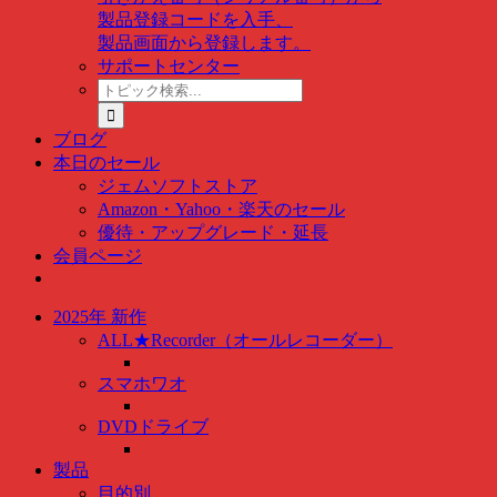
製品登録コードを入手、
製品画面から登録します。
サポートセンター
ト
ピ
ッ
ブログ
ク
本日のセール
検
ジェムソフトストア
索
Amazon・Yahoo・楽天のセール
…
優待・アップグレード・延長
会員ページ
2025年 新作
ALL★Recorder（オールレコーダー）
スマホワオ
DVDドライブ
製品
目的別