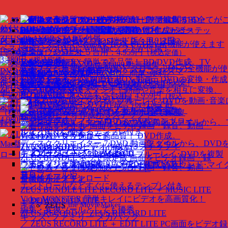
ディスク作成（BD・DVD）
製品
ALL★Recorder
スマホワオ エクスプローラ
外付け DVDドライブ GEM-D1
BD・DVD作成ソフト 付属版
iOS Special
エクスプローラ感覚。簡単･便利。
動画保存！ パソコン･
再生（プレイヤー）
目的別
ZEUS PLAYER START 付属
スマホ 全て録画･録音
ダウンロード版： 6,912円
PCからiOSデータを操作！
動画ダウンロード
iOS端末 ２台用：3,582
変換スタジオ 7 Complete BOX ULTRA
全機能が使えます
ベストセラーのDVDにWin/Macソフトが付属！
（税込定価）
音楽ダウンロード
円
iOS端末 ５台用：4,959円
（税込定価）
（税込定価）
3,480円
（税込定価）
ALL★Recorder
Video BD/DVD X
簡単で高品質！ BD/DVD作成。TV
音楽・音声録音
スマホワオ エクスプローラ
キネマージュ the MovieMaker
動画編集・ムービ
変換スタジオ 7 Complete BOX
クローン以外の全機能が使
DVD作成ソフト 付属版
動画保存！ パソコン･スマ
ZEUS PLAYER
で観れるBD・DVD
世界中のBD・
iOS&Android
画面録画・キャプチャ
エクスプローラ感覚。簡単･便利。
New
ー作成ソフト
外付け DVDドライブ GEM-D1
変換スタジオ 7 DVD 総合 BOX
動画、DVDの変換・作成
ホ 全て録画･録音
ダウンロード版： 5,904円
（税込定
DVD・ビデオ・音楽
ビデオ。高品質なBD･DVD作成が３ステップ！
動画音楽 変換
PCからスマホデータを操作！
iOS端末 ２台用：
動画や写真がすぐムービーになる
ZEUS PLAYER START
4K・HD動画変換スタジオ 7
動画や音楽を相互に変換、
価）
を万能再生
BD・DVD変換
3,582円
iOS端末 ５台用：4,959円
（税込定価）
（税込
＋ディスククリエイター7 DVD 付属
BD & DVD変換スタジオ 7
ブルーレイ･DVDを動画･音楽
ALL★Recorder
BD・DVDクローン
定価）
ベストセラーのDVDにWin/Macソフトが付属！
DVD変換スタジオ 7
DVDを動画･音楽に変換
（標準版）
動画保存！ パソコン･スマホ 全て録画･
動画編集
4,980円
（税込定価）
ディスククリエイター 7 BD & DVD
動画ファイルから、
録音
ダウンロード版： 5,220円
（税込定価）
動画作品をつくる
レイ･DVDを作成
ALL★Recorder
Video to DVD X
簡単で高品質！ DVD作成。
スマホ管理
New
ディスククリエイター 7 DVD
動画ファイルから、DVD
Mac版
動画保存！ Mac･iOS 全て録画･録音
ダウン
TVで観れるDVDビデオ作成が３ステップ！
ZEUS BUNDEL ／
お得なバンドル製品
キネマージュ the MovieMaker
ディスククローン 7 BD & DVD
ブルーレイ･DVDを複製
ロード版： 5,220円
（税込定価）
ZEUS BUNDEL ネット限定版
画面をビデオ録画・録
まずはフリー版でお試し、ダウンロードはこ
ウェディング
動画編集・ムービー作成ソフト。
変換スタジオ 7 MUSIC RECORDER
PCのサウンド･マイ
音、動画・音楽検索／ダウンロード
ちら
プロフィールや
音
全機能が使えます
エンドロールなどすぐに使えるテンプレ付き
ZEUS BUNDLE LITE
RECORD LITE ＋ MUSIC LITE
Video MONSTER
簡単キレイにビデオを高画質化！
＋ DOWNLOAD LITE
キネマージュ the MovieMaker
ZEUS
編集・変換ツールとしても優秀
ZEUS RECORD ／ ZEUS RECORD LITE
キッズ･ファミリー メガパック
／ ZEUS RECORD LITE ＋ EDIT LITE
PC画面をビデオ録