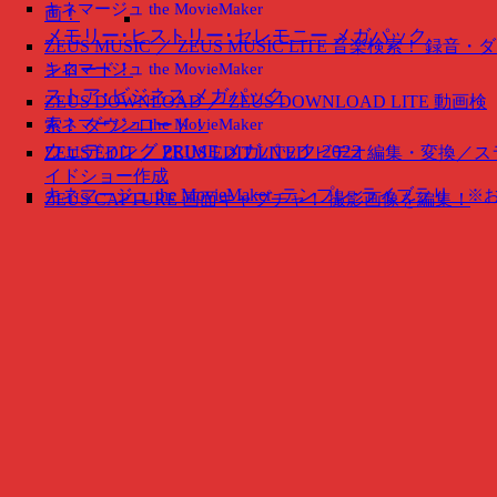
キネマージュ the MovieMaker
画！
メモリー･ヒストリー･セレモニー メガパック
ZEUS MUSIC ／ ZEUS MUSIC LITE
音楽検索！ 録音・
ンロード！
キネマージュ the MovieMaker
ストア･ビジネス メガパック
ZEUS DOWNLOAD ／ ZEUS DOWNLOAD LITE
動画検
索！ ダウンロード！
キネマージュ the MovieMaker
ウェディング PRIME メガパック 2022
ZEUS EDIT ／ ZEUS EDIT LITED
ビデオ編集・変換／ス
イドショー作成
キネマージュ the MovieMaker
テンプレ･ライブラリ
※
ZEUS CAPTURE
画面キャプチャ！ 撮影画像を編集！