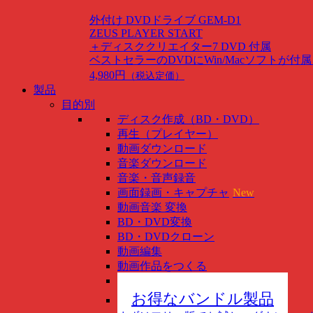
外付け DVDドライブ GEM-D1
ZEUS PLAYER START
＋ディスククリエイター7 DVD 付属
ベストセラーのDVDにWin/Macソフトが付
4,980円
（税込定価）
製品
目的別
ディスク作成（BD・DVD）
再生（プレイヤー）
動画ダウンロード
音楽ダウンロード
音楽・音声録音
画面録画・キャプチャ
New
動画音楽 変換
BD・DVD変換
BD・DVDクローン
動画編集
動画作品をつくる
スマホ管理
New
お得なバンドル製品