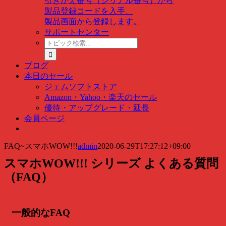
引きかえ番号（シリアル番号）から
製品登録コードを入手、
製品画面から登録します。
サポートセンター
ト
ピ
ッ
ブログ
ク
本日のセール
検
ジェムソフトストア
索
Amazon・Yahoo・楽天のセール
…
優待・アップグレード・延長
会員ページ
FAQ~スマホWOW!!!
admin
2020-06-29T17:27:12+09:00
スマホWOW!!! シリーズ よくある質問
（FAQ）
一般的なFAQ