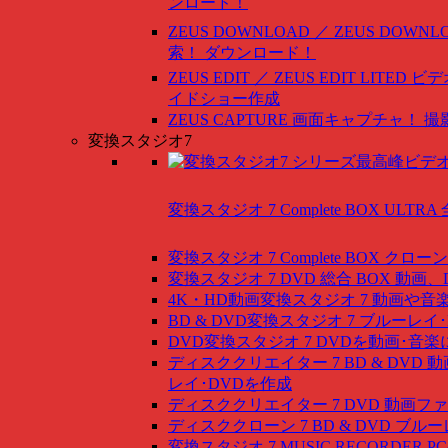
ンロード！
ZEUS DOWNLOAD ／ ZEUS DOWNLO
索！ ダウンロード！
ZEUS EDIT ／ ZEUS EDIT LITED
ビデ
イドショー作成
ZEUS CAPTURE
画面キャプチャ！ 撮
変換スタジオ7
変換スタジオ 7 Complete BOX ULTRA
変換スタジオ 7 Complete BOX
クローン
変換スタジオ 7 DVD 総合 BOX
動画、
4K・HD動画変換スタジオ 7
動画や音
BD & DVD変換スタジオ 7
ブルーレイ･
DVD変換スタジオ 7
DVDを動画･音楽
ディスククリエイター 7 BD & DVD
動
レイ･DVDを作成
ディスククリエイター 7 DVD
動画ファ
ディスククローン 7 BD & DVD
ブルー
変換スタジオ 7 MUSIC RECORDER
P