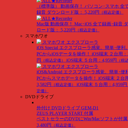
ALL★Recorder
（標準版）
動画保存！ パソコン･スマホ 全
録音
ダウンロード版： 5,220円
（税込定価）
ALL★Recorder
Mac版
動画保存！ Mac･iOS 全て録画･録音
ロード版： 5,220円
（税込定価）
スマホワオ
スマホワオ エクスプローラ
iOS Special
エクスプローラ感覚。簡単･便利
PCからiOSデータを操作！
iOS端末 ２台用：3
円
iOS端末 ５台用：4,959円
（税込定価）
（税
スマホワオ エクスプローラ
iOS&Android
エクスプローラ感覚。簡単･便
PCからスマホデータを操作！
iOS端末 ２台
3,582円
iOS端末 ５台用：4,959円
（税込定価）
定価）
DVDドライブ
外付け DVDドライブ GEM-D1
ZEUS PLAYER START 付属
ベストセラーのDVDにWin/Macソフトが付
3,480円
（税込定価）