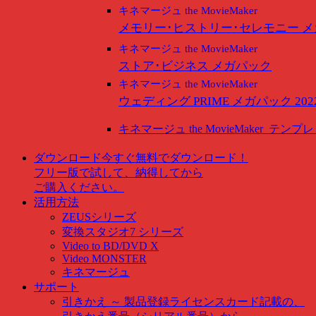
キネマージュ the MovieMaker
メモリー･ヒストリー･セレモニー 
キネマージュ the MovieMaker
ストア･ビジネス メガパック
キネマージュ the MovieMaker
ウェディング PRIME メガパック 202
キネマージュ the MovieMaker
テンプレ
ダウンロード
今すぐ無料でダウンロード！
フリー版で試して、納得してから
ご購入ください。
活用方法
ZEUSシリーズ
変換スタジオ7 シリーズ
Video to BD/DVD X
Video MONSTER
キネマージュ
サポート
引きかえ ～ 製品登録
ライセンスカード記載の、