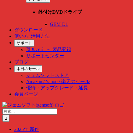
外付けDVDドライブ
GEM-D1
ダウンロード
使い方･活用方法
サポート
引きかえ ～ 製品登録
サポートセンター
ブログ
本日のセール
ジェムソフトストア
Amazon / Yahoo / 楽天のセール
優待・アップグレード・延長
会員ページ
Skip
to
検
content
索
…
2025年 新作