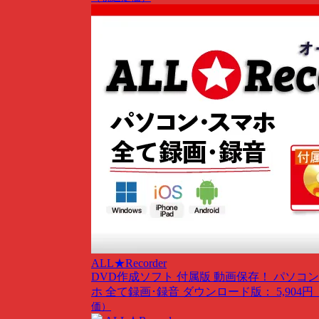
ALL★Recorder
DVD作成ソフト 付属版
動画保存！ パソコン
ホ 全て録画･録音
ダウンロード版： 5,904円
価）