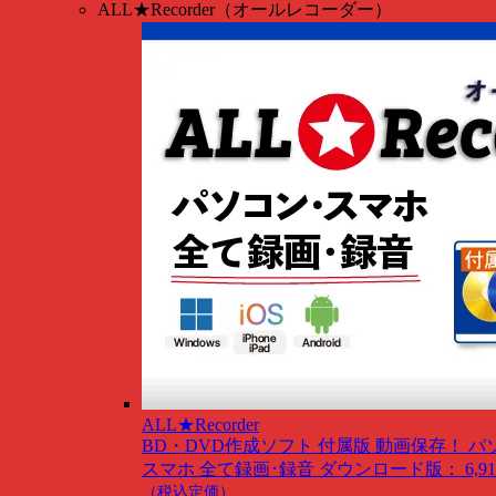
ALL★Recorder（オールレコーダー）
ALL★Recorder
BD・DVD作成ソフト 付属版
動画保存！ パ
スマホ 全て録画･録音
ダウンロード版： 6,91
（税込定価）