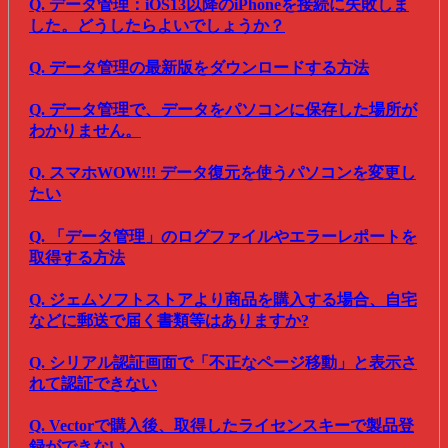
Q. データ管理：iOS13以降のiPhoneを接続に失敗しま
した。どうしたらよいでしょうか？
Q. データ管理の最新版をダウンロードする方法
Q. データ管理で、データをパソコンに保存した場所が
わかりません。
Q. スマホWOW!!! データ復元を使うパソコンを変更し
たい
Q. 「データ管理」のログファイルやエラーレポートを
取得する方法
Q. ジェムソフトストアより商品を購入する場合、自宅
などに郵送で届く書類等はありますか?
Q. シリアル認証画面で「不正なページ移動」と表示さ
れて認証できない
Q. Vectorで購入後、取得したライセンスキーで製品登
録ができない