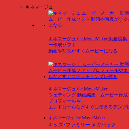
キネマージュ
キネマージュ the MovieMaker
動画編集
ー作成ソフト
動画や写真がすぐムービーになる
キネマージュ the MovieMaker
ウェディング
動画編集・ムービー作成
プロフィールや
エンドロールなどすぐに使えるテンプ
キネマージュ the MovieMaker
キッズ･ファミリー メガパック