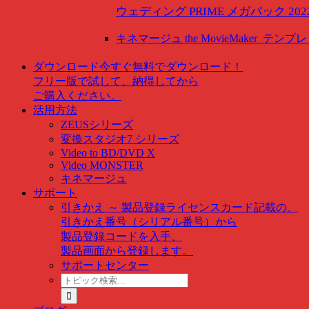
ウェディング PRIME メガパック 202
キネマージュ the MovieMaker
テンプレ
ダウンロード
今すぐ無料でダウンロード！
フリー版で試して、納得してから
ご購入ください。
活用方法
ZEUSシリーズ
変換スタジオ7 シリーズ
Video to BD/DVD X
Video MONSTER
キネマージュ
サポート
引きかえ ～ 製品登録
ライセンスカード記載の、
引きかえ番号（シリアル番号）から
製品登録コードを入手、
製品画面から登録します。
サポートセンター
ト
ピ
ッ