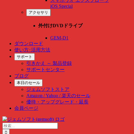
スマホワオ エクスプローラ
iOS Special
アクセサリ
外付けDVDドライブ
GEM-D1
ダウンロード
使い方･活用方法
サポート
引きかえ ～ 製品登録
サポートセンター
ブログ
本日のセール
ジェムソフトストア
Amazon / Yahoo / 楽天のセール
優待・アップグレード・延長
会員ページ
Skip
to
検
content
索