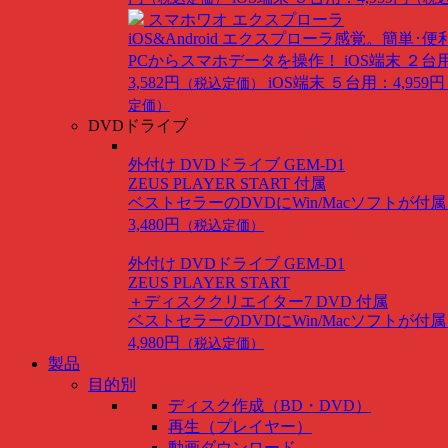
スマホワオ エクスプローラ
iOS&Android
エクスプローラ感覚。簡単･便
PCからスマホデータを操作！
iOS端末 ２台
3,582円
iOS端末 ５台用：4,959円
（税込定価）
定価）
DVDドライブ
外付け DVDドライブ GEM-D1
ZEUS PLAYER START 付属
ベストセラーのDVDにWin/Macソフトが付
3,480円
（税込定価）
外付け DVDドライブ GEM-D1
ZEUS PLAYER START
＋ディスククリエイター7 DVD 付属
ベストセラーのDVDにWin/Macソフトが付
4,980円
（税込定価）
製品
目的別
ディスク作成（BD・DVD）
再生（プレイヤー）
動画ダウンロード