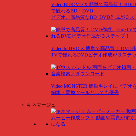
Video BD/DVD X
簡単で高品質！ BD/
で観れるBD・DVD
ビデオ。高品質なBD･DVD作成が３
Video to DVD X
簡単で高品質！ DVD
TVで観れるDVDビデオ作成が３ステ
Video MONSTER
簡単キレイにビデオ
編集・変換ツールとしても優秀
キネマージュ