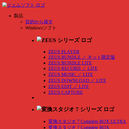
製品
目的から探す
Windowsソフト
ZEUS PLAYER
ZEUS BUNDLE
／
ネット限定版
ZEUS BUNDLE LITE
ZEUS RECORD
／
LITE
ZEUS MUSIC
／
LITE
ZEUS DOWNLOAD
／
LITE
ZEUS EDIT
／
LITE
ZEUS CAPTURE
変換スタジオ 7 Complete BOX ULTRA
変換スタジオ 7 Complete BOX