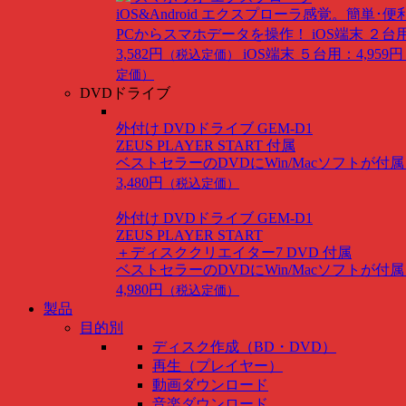
iOS&Android
エクスプローラ感覚。簡単･便
PCからスマホデータを操作！
iOS端末 ２台
3,582円
iOS端末 ５台用：4,959円
（税込定価）
定価）
DVDドライブ
外付け DVDドライブ GEM-D1
ZEUS PLAYER START 付属
ベストセラーのDVDにWin/Macソフトが付
3,480円
（税込定価）
外付け DVDドライブ GEM-D1
ZEUS PLAYER START
＋ディスククリエイター7 DVD 付属
ベストセラーのDVDにWin/Macソフトが付
4,980円
（税込定価）
製品
目的別
ディスク作成（BD・DVD）
再生（プレイヤー）
動画ダウンロード
音楽ダウンロード