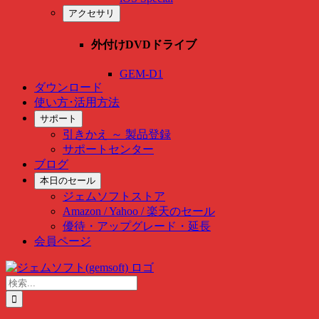
アクセサリ
外付けDVDドライブ
GEM-D1
ダウンロード
使い方･活用方法
サポート
引きかえ ～ 製品登録
サポートセンター
ブログ
本日のセール
ジェムソフトストア
Amazon / Yahoo / 楽天のセール
優待・アップグレード・延長
会員ページ
Skip
to
検
content
索
…