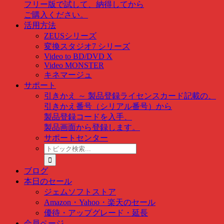
フリー版で試して、納得してから
ご購入ください。
活用方法
ZEUSシリーズ
変換スタジオ7 シリーズ
Video to BD/DVD X
Video MONSTER
キネマージュ
サポート
引きかえ ～ 製品登録
ライセンスカード記載の、
引きかえ番号（シリアル番号）から
製品登録コードを入手、
製品画面から登録します。
サポートセンター
ト
ピ
ッ
ブログ
ク
本日のセール
検
ジェムソフトストア
索
Amazon・Yahoo・楽天のセール
…
優待・アップグレード・延長
会員ページ