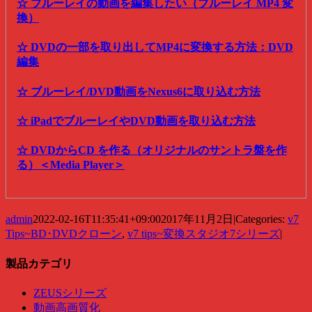
☆ ブルーレイの動画を編集したい（ブルーレイ MP4 変
換）
☆ DVDの一部を取り出してMP4に変換する方法：DVD
編集
☆ ブルーレイ/DVD動画をNexus6に取り込む方法
☆ iPadでブルーレイやDVD動画を取り込む方法
☆ DVDからCD を作る（オリジナルのサントラ盤を作
る）＜Media Player＞
admin
2022-02-16T11:35:41+09:00
2017年11月2日
|
Categories:
v7
Tips~BD･DVDクローン
,
v7 tips~変換スタジオ7シリーズ
|
製品カテゴリ
ZEUSシリーズ
動画高画質化