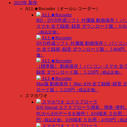
2025年 新作
ALL★Recorder（オールレコーダー）
ALL★Recorder
BD・DVD作成ソフト 付属版
動画保存！ パ
スマホ 全て録画･録音
ダウンロード版： 6,91
（税込定価）
ALL★Recorder
DVD作成ソフト 付属版
動画保存！ パソコン
ホ 全て録画･録音
ダウンロード版： 5,904円
価）
ALL★Recorder
（標準版）
動画保存！ パソコン･スマホ 全
録音
ダウンロード版： 5,220円
（税込定価）
ALL★Recorder
Mac版
動画保存！ Mac･iOS 全て録画･録音
ロード版： 5,220円
（税込定価）
スマホワオ
スマホワオ エクスプローラ
iOS Special
エクスプローラ感覚。簡単･便利
PCからiOSデータを操作！
iOS端末 ２台用：3
円
iOS端末 ５台用：4,959円
（税込定価）
（税
スマホワオ エクスプローラ