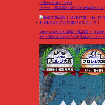
で観れるBD・DVD
ビデオ。高品質なBD･DVD作成が３
Video to DVD X
簡単で高品質！ DVD
TVで観れるDVDビデオ作成が３ステ