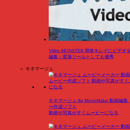
Video MONSTER
簡単キレイにビデオ
編集・変換ツールとしても優秀
キネマージュ
キネマージュ the MovieMaker
動画編集
ー作成ソフト
動画や写真がすぐムービーになる