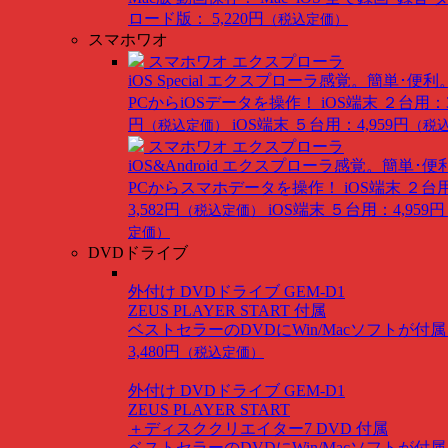
ロード版： 5,220円
（税込定価）
スマホワオ
スマホワオ エクスプローラ
iOS Special
エクスプローラ感覚。簡単･便利
PCからiOSデータを操作！
iOS端末 ２台用：3
円
iOS端末 ５台用：4,959円
（税込定価）
（税
スマホワオ エクスプローラ
iOS&Android
エクスプローラ感覚。簡単･便
PCからスマホデータを操作！
iOS端末 ２台
3,582円
iOS端末 ５台用：4,959円
（税込定価）
定価）
DVDドライブ
外付け DVDドライブ GEM-D1
ZEUS PLAYER START 付属
ベストセラーのDVDにWin/Macソフトが付
3,480円
（税込定価）
外付け DVDドライブ GEM-D1
ZEUS PLAYER START
＋ディスククリエイター7 DVD 付属
ベストセラーのDVDにWin/Macソフトが付