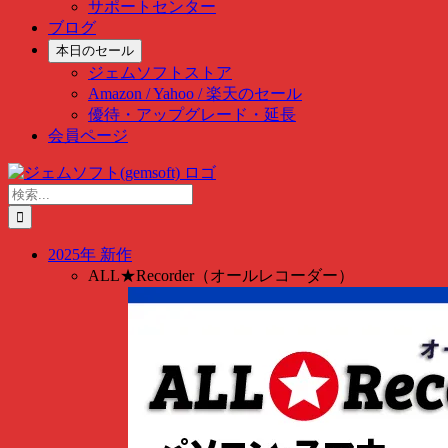
サポートセンター
ブログ
本日のセール
ジェムソフトストア
Amazon / Yahoo / 楽天のセール
優待・アップグレード・延長
会員ページ
Skip
to
検
content
索
…
2025年 新作
ALL★Recorder（オールレコーダー）