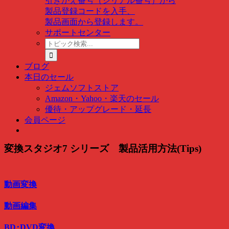
引きかえ番号（シリアル番号）から
製品登録コードを入手、
製品画面から登録します。
サポートセンター
ト
ピ
ッ
ブログ
ク
本日のセール
検
ジェムソフトストア
索
Amazon・Yahoo・楽天のセール
…
優待・アップグレード・延長
会員ページ
変換スタジオ7 シリーズ 製品活用方法(Tips)
動画変換
動画編集
BD･DVD変換