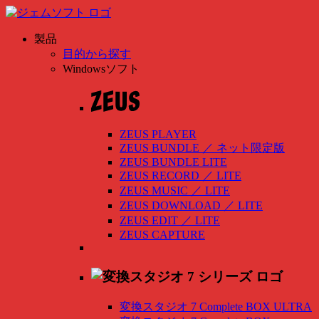
製品
目的から探す
Windowsソフト
ZEUS PLAYER
ZEUS BUNDLE
／
ネット限定版
ZEUS BUNDLE LITE
ZEUS RECORD
／
LITE
ZEUS MUSIC
／
LITE
ZEUS DOWNLOAD
／
LITE
ZEUS EDIT
／
LITE
ZEUS CAPTURE
変換スタジオ 7 Complete BOX ULTRA