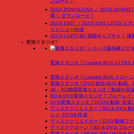
ンロード！
ZEUS DOWNLOAD ／ ZEUS DOWNLO
索！ ダウンロード！
ZEUS EDIT ／ ZEUS EDIT LITED
ビデ
イドショー作成
ZEUS CAPTURE
画面キャプチャ！ 撮
変換スタジオ7
変換スタジオ 7 Complete BOX ULTRA
変換スタジオ 7 Complete BOX
クローン
変換スタジオ 7 DVD 総合 BOX
動画、
4K・HD動画変換スタジオ 7
動画や音
BD & DVD変換スタジオ 7
ブルーレイ･
DVD変換スタジオ 7
DVDを動画･音楽
ディスククリエイター 7 BD & DVD
動
レイ･DVDを作成
ディスククリエイター 7 DVD
動画ファ
ディスククローン 7 BD & DVD
ブルー
変換スタジオ 7 MUSIC RECORDER
P