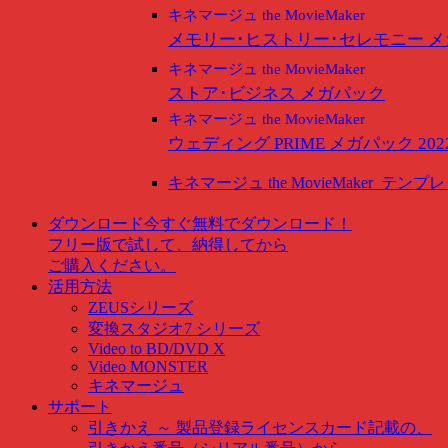
キネマージュ the MovieMaker
メモリー･ヒストリー･セレモニー 
キネマージュ the MovieMaker
ストア･ビジネス メガパック
キネマージュ the MovieMaker
ウェディング PRIME メガパック 202
キネマージュ the MovieMaker
テンプレ
ダウンロード
今すぐ無料でダウンロード！
フリー版で試して、納得してから
ご購入ください。
活用方法
ZEUSシリーズ
変換スタジオ7 シリーズ
Video to BD/DVD X
Video MONSTER
キネマージュ
サポート
引きかえ ～ 製品登録
ライセンスカード記載の、