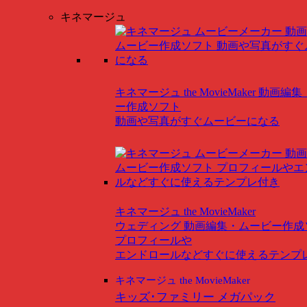
キネマージュ
キネマージュ the MovieMaker
動画編集
ー作成ソフト
動画や写真がすぐムービーになる
キネマージュ the MovieMaker
ウェディング
動画編集・ムービー作成
プロフィールや
エンドロールなどすぐに使えるテンプ
キネマージュ the MovieMaker
キッズ･ファミリー メガパック