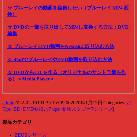
☆ ブルーレイの動画を編集したい（ブルーレイ MP4 変
換）
☆ DVDの一部を取り出してMP4に変換する方法：DVD
編集
☆ ブルーレイ/DVD動画をNexus6に取り込む方法
☆ iPadでブルーレイやDVD動画を取り込む方法
☆ DVDからCD を作る（オリジナルのサントラ盤を作
る）＜Media Player＞
admin
2022-02-16T11:35:15+09:00
2020年1月15日
|
Categories:
v7
Tips~BD･DVD変換
,
v7 tips~変換スタジオ7シリーズ
|
製品カテゴリ
ZEUSシリーズ