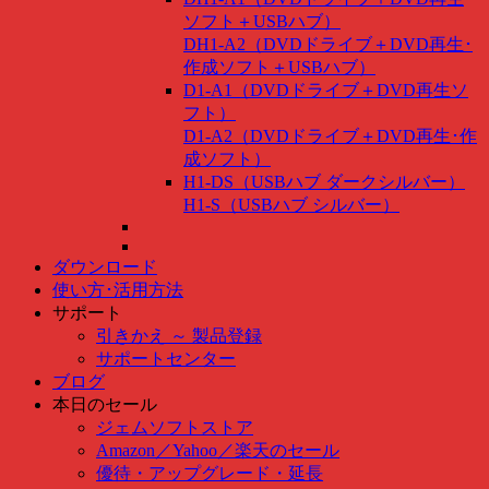
ソフト＋USBハブ）
DH1-A2（DVDドライブ＋DVD再生･
作成ソフト＋USBハブ）
D1-A1（DVDドライブ＋DVD再生ソ
フト）
D1-A2（DVDドライブ＋DVD再生･作
成ソフト）
H1-DS（USBハブ ダークシルバー）
H1-S（USBハブ シルバー）
ダウンロード
使い方･活用方法
サポート
引きかえ ～ 製品登録
サポートセンター
ブログ
本日のセール
ジェムソフトストア
Amazon
／
Yahoo
／
楽天のセール
優待・アップグレード・延長