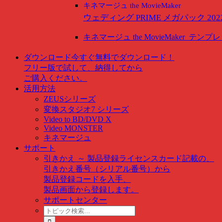
キネマージュ the MovieMaker
ウェディング PRIME メガパック 202
キネマージュ the MovieMaker
テンプレ
ダウンロード
今すぐ無料でダウンロード！
フリー版で試して、納得してから
ご購入ください。
活用方法
ZEUSシリーズ
変換スタジオ7 シリーズ
Video to BD/DVD X
Video MONSTER
キネマージュ
サポート
引きかえ ～ 製品登録
ライセンスカード記載の、
引きかえ番号（シリアル番号）から
製品登録コードを入手、
製品画面から登録します。
サポートセンター
ト
ピ