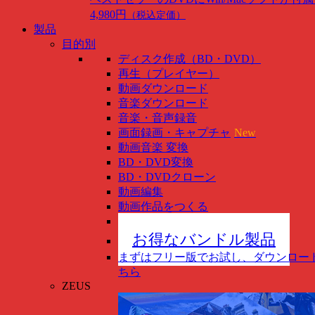
4,980円
（税込定価）
製品
目的別
ディスク作成（BD・DVD）
再生（プレイヤー）
動画ダウンロード
音楽ダウンロード
音楽・音声録音
画面録画・キャプチャ
New
動画音楽 変換
BD・DVD変換
BD・DVDクローン
動画編集
動画作品をつくる
スマホ管理
New
お得なバンドル製品
まずはフリー版でお試し、ダウンロー
ちら
ZEUS