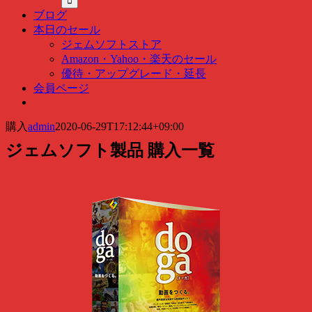
ッ
ブログ
ク
本日のセール
検
ジェムソフトストア
索
Amazon・Yahoo・楽天のセール
…
優待・アップグレード・延長
会員ページ
購入
admin
2020-06-29T17:12:44+09:00
ジェムソフト製品 購入一覧