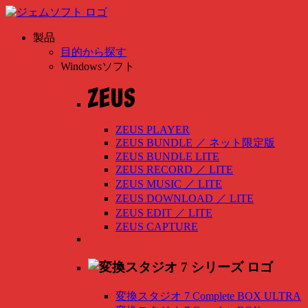
製品
目的から探す
Windowsソフト
ZEUS PLAYER
ZEUS BUNDLE
／
ネット限定版
ZEUS BUNDLE LITE
ZEUS RECORD
／
LITE
ZEUS MUSIC
／
LITE
ZEUS DOWNLOAD
／
LITE
ZEUS EDIT
／
LITE
ZEUS CAPTURE
変換スタジオ 7 Complete BOX ULTRA