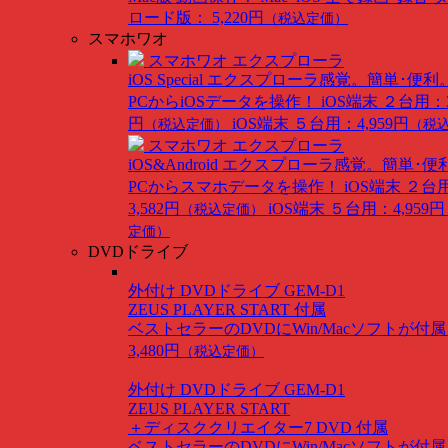
ロード版： 5,220円
（税込定価）
スマホワオ
スマホワオ エクスプローラ
iOS Special
エクスプローラ感覚。簡単･便利
PCからiOSデータを操作！
iOS端末 ２台用：3
円
iOS端末 ５台用：4,959円
（税込定価）
（税
スマホワオ エクスプローラ
iOS&Android
エクスプローラ感覚。簡単･便
PCからスマホデータを操作！
iOS端末 ２台
3,582円
iOS端末 ５台用：4,959円
（税込定価）
定価）
DVDドライブ
外付け DVDドライブ GEM-D1
ZEUS PLAYER START 付属
ベストセラーのDVDにWin/Macソフトが付
3,480円
（税込定価）
外付け DVDドライブ GEM-D1
ZEUS PLAYER START
＋ディスククリエイター7 DVD 付属
ベストセラーのDVDにWin/Macソフトが付