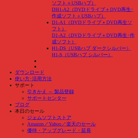
ソフト＋USBハブ）
DH1-A2（DVDドライブ＋DVD再生･
作成ソフト＋USBハブ）
D1-A1（DVDドライブ＋DVD再生ソ
フト）
D1-A2（DVDドライブ＋DVD再生･作
成ソフト）
H1-DS（USBハブ ダークシルバー）
H1-S（USBハブ シルバー）
ダウンロード
使い方･活用方法
サポート
引きかえ ～ 製品登録
サポートセンター
ブログ
本日のセール
ジェムソフトストア
Amazon
／
Yahoo
／
楽天のセール
優待・アップグレード・延長