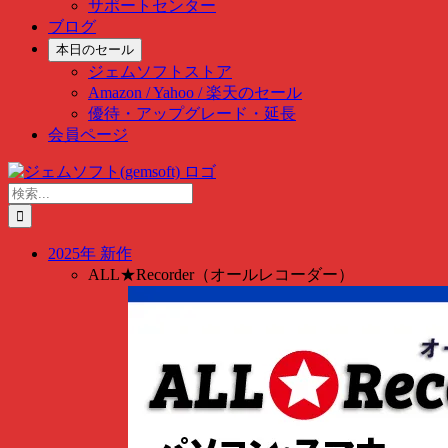
サポートセンター
ブログ
本日のセール
ジェムソフトストア
Amazon / Yahoo / 楽天のセール
優待・アップグレード・延長
会員ページ
Skip
to
検
content
索
…
2025年 新作
ALL★Recorder（オールレコーダー）