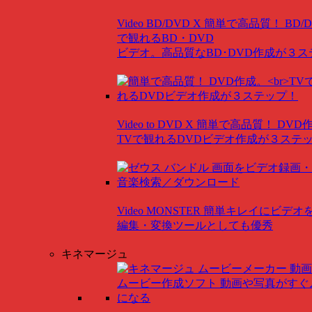
Video BD/DVD X
簡単で高品質！ BD/
で観れるBD・DVD
ビデオ。高品質なBD･DVD作成が３
Video to DVD X
簡単で高品質！ DVD
TVで観れるDVDビデオ作成が３ステ
Video MONSTER
簡単キレイにビデオ
編集・変換ツールとしても優秀
キネマージュ