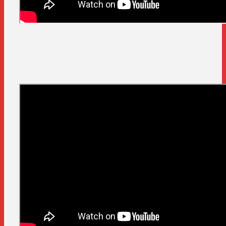
サンプル動画をもっと見る
わくわくするタイトルや地図の上を飛行機が飛んだ
り、コラージュやカメラアニメーションなど、フォ
トムービー以上の表現が盛り沢山！