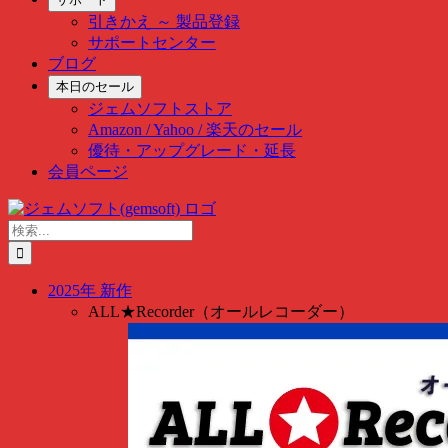
引きかえ ～ 製品登録
サポートセンター
ブログ
本日のセール
ジェムソフトストア
Amazon / Yahoo / 楽天のセール
優待・アップグレード・延長
会員ページ
Skip
to
検
content
索
…
2025年 新作
ALL★Recorder（オールレコーダー）