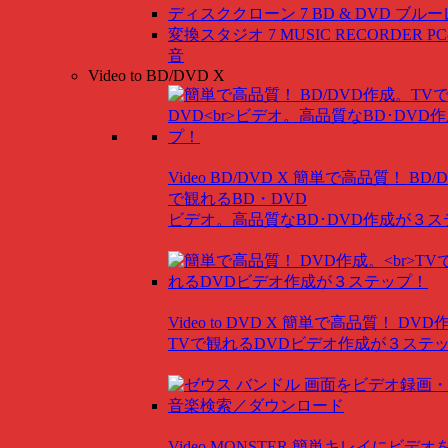
ディスククローン 7 BD & DVD
ブルー
変換スタジオ 7 MUSIC RECORDER
P
音
Video to BD/DVD X
Video BD/DVD X
簡単で高品質！ BD/
で観れるBD・DVD
ビデオ。高品質なBD･DVD作成が３
Video to DVD X
簡単で高品質！ DVD
TVで観れるDVDビデオ作成が３ステ
Video MONSTER
簡単キレイにビデオ