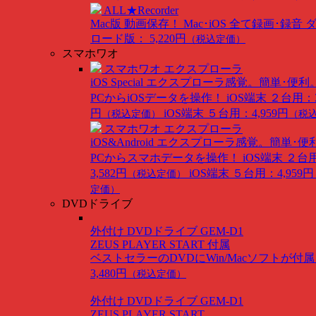
ALL★Recorder
Mac版
動画保存！ Mac･iOS 全て録画･録音
ロード版： 5,220円
（税込定価）
スマホワオ
スマホワオ エクスプローラ
iOS Special
エクスプローラ感覚。簡単･便利
PCからiOSデータを操作！
iOS端末 ２台用：3
円
iOS端末 ５台用：4,959円
（税込定価）
（税
スマホワオ エクスプローラ
iOS&Android
エクスプローラ感覚。簡単･便
PCからスマホデータを操作！
iOS端末 ２台
3,582円
iOS端末 ５台用：4,959円
（税込定価）
定価）
DVDドライブ
外付け DVDドライブ GEM-D1
ZEUS PLAYER START 付属
ベストセラーのDVDにWin/Macソフトが付
3,480円
（税込定価）
外付け DVDドライブ GEM-D1
ZEUS PLAYER START