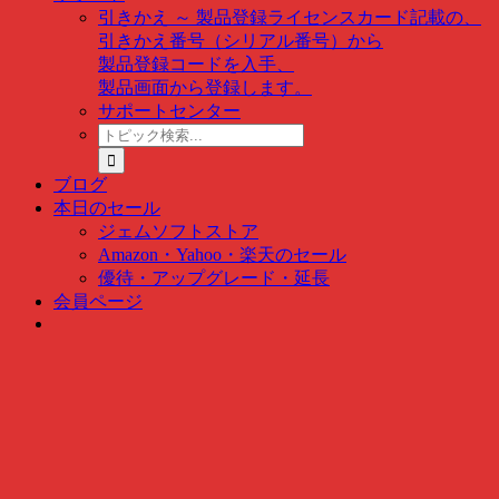
引きかえ ～ 製品登録
ライセンスカード記載の、
引きかえ番号（シリアル番号）から
製品登録コードを入手、
製品画面から登録します。
サポートセンター
ト
ピ
ッ
ブログ
ク
本日のセール
検
ジェムソフトストア
索
Amazon・Yahoo・楽天のセール
…
優待・アップグレード・延長
会員ページ