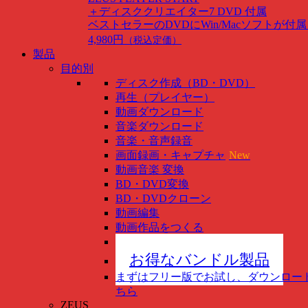
＋ディスククリエイター7 DVD 付属
ベストセラーのDVDにWin/Macソフトが付
4,980円
（税込定価）
製品
目的別
ディスク作成（BD・DVD）
再生（プレイヤー）
動画ダウンロード
音楽ダウンロード
音楽・音声録音
画面録画・キャプチャ
New
動画音楽 変換
BD・DVD変換
BD・DVDクローン
動画編集
動画作品をつくる
スマホ管理
New
お得なバンドル製品
まずはフリー版でお試し、ダウンロー
ちら
ZEUS