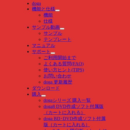
Navigation
doga
機能と仕様
機能
仕様
サンプル動画
サンプル
テンプレート
マニュアル
サポート
ご利用開始まで
よくある質問(FAQ)
使い方ヒント(TIPS)
お問い合わせ
doga 更新履歴
ダウンロード
購入
dogaシリーズ 購入一覧
doga8 DVD作成ソフト付属版
（カートに入れる）
doga BD･DVD作成ソフト付属
版（カートに入れる）