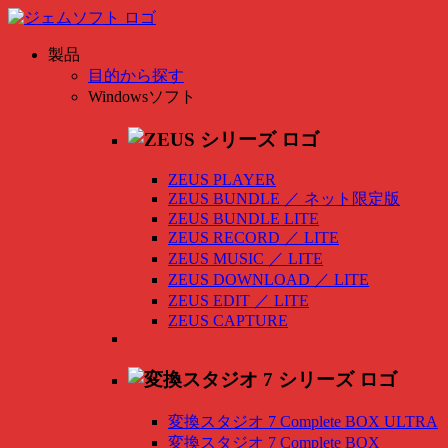
製品
目的から探す
Windowsソフト
ZEUS PLAYER
ZEUS BUNDLE
／
ネット限定版
ZEUS BUNDLE LITE
ZEUS RECORD
／
LITE
ZEUS MUSIC
／
LITE
ZEUS DOWNLOAD
／
LITE
ZEUS EDIT
／
LITE
ZEUS CAPTURE
変換スタジオ 7 Complete BOX ULTRA
変換スタジオ 7 Complete BOX