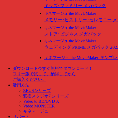
キッズ･ファミリー メガパック
キネマージュ the MovieMaker
メモリー･ヒストリー･セレモニー 
キネマージュ the MovieMaker
ストア･ビジネス メガパック
キネマージュ the MovieMaker
ウェディング PRIME メガパック 202
キネマージュ the MovieMaker
テンプレ
ダウンロード
今すぐ無料でダウンロード！
フリー版で試して、納得してから
ご購入ください。
活用方法
ZEUSシリーズ
変換スタジオ7 シリーズ
Video to BD/DVD X
Video MONSTER
キネマージュ
サポート