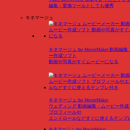
編集・変換ツールとしても優秀
キネマージュ
キネマージュ the MovieMaker
動画編集
ー作成ソフト
動画や写真がすぐムービーになる
キネマージュ the MovieMaker
ウェディング
動画編集・ムービー作成
プロフィールや
エンドロールなどすぐに使えるテンプ
キネマージュ the MovieMaker