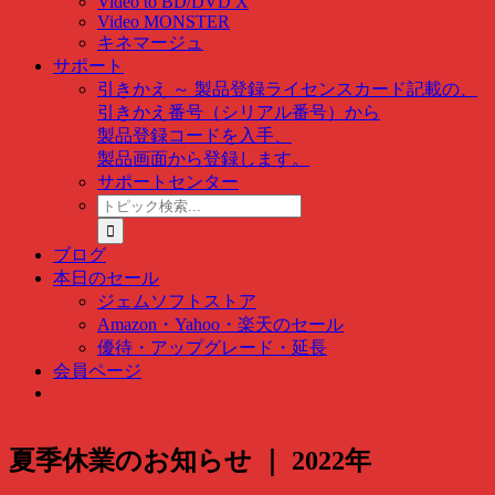
Video to BD/DVD X
Video MONSTER
キネマージュ
サポート
引きかえ ～ 製品登録
ライセンスカード記載の、
引きかえ番号（シリアル番号）から
製品登録コードを入手、
製品画面から登録します。
サポートセンター
ト
ピ
ッ
ブログ
ク
本日のセール
検
ジェムソフトストア
索
Amazon・Yahoo・楽天のセール
…
優待・アップグレード・延長
会員ページ
夏季休業のお知らせ ｜ 2022年