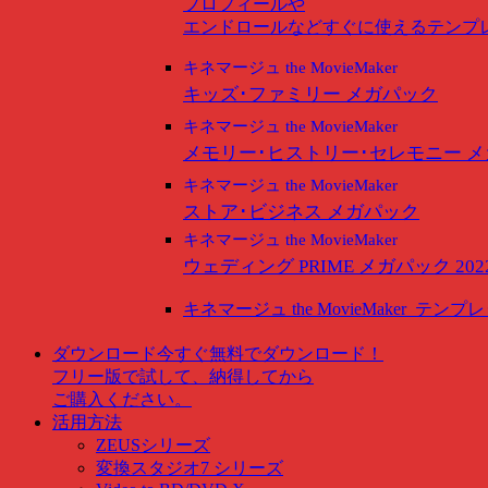
プロフィールや
エンドロールなどすぐに使えるテンプ
キネマージュ the MovieMaker
キッズ･ファミリー メガパック
キネマージュ the MovieMaker
メモリー･ヒストリー･セレモニー 
キネマージュ the MovieMaker
ストア･ビジネス メガパック
キネマージュ the MovieMaker
ウェディング PRIME メガパック 202
キネマージュ the MovieMaker
テンプレ
ダウンロード
今すぐ無料でダウンロード！
フリー版で試して、納得してから
ご購入ください。
活用方法
ZEUSシリーズ
変換スタジオ7 シリーズ