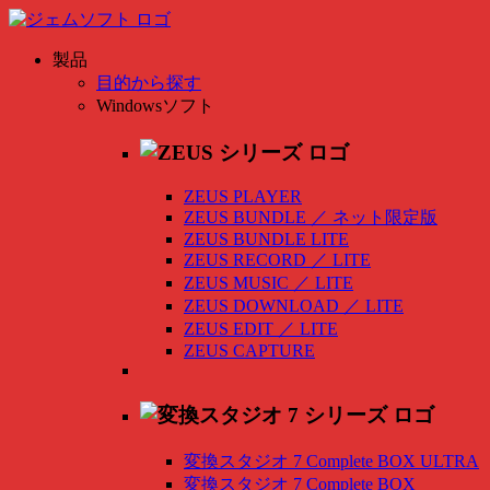
製品
目的から探す
Windowsソフト
ZEUS PLAYER
ZEUS BUNDLE
／
ネット限定版
ZEUS BUNDLE LITE
ZEUS RECORD
／
LITE
ZEUS MUSIC
／
LITE
ZEUS DOWNLOAD
／
LITE
ZEUS EDIT
／
LITE
ZEUS CAPTURE
変換スタジオ 7 Complete BOX ULTRA
変換スタジオ 7 Complete BOX