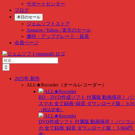
サポートセンター
ブログ
本日のセール
ジェムソフトストア
Amazon / Yahoo / 楽天のセール
優待・アップグレード・延長
会員ページ
Skip
to
検
content
索
…
2025年 新作
ALL★Recorder（オールレコーダー）
ALL★Recorder
BD・DVD作成ソフト 付属版
動画保存！ パ
スマホ 全て録画･録音
ダウンロード版： 6,91
（税込定価）
ALL★Recorder
DVD作成ソフト 付属版
動画保存！ パソコン
ホ 全て録画･録音
ダウンロード版： 5,904円
価）