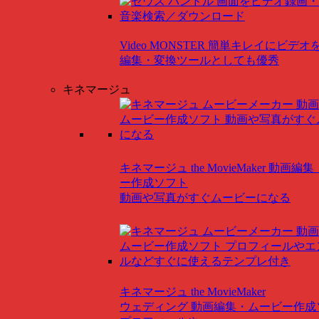
Video MONSTER
簡単キレイにビデオ
編集・変換ツールとしても優秀
キネマージュ
キネマージュ the MovieMaker
動画編集
ー作成ソフト
動画や写真がすぐムービーになる
キネマージュ the MovieMaker
ウェディング
動画編集・ムービー作成