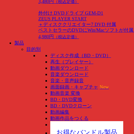
3,480円
（税込定価）
外付け DVDドライブ GEM-D1
ZEUS PLAYER START
＋ディスククリエイター7 DVD 付属
ベストセラーのDVDにWin/Macソフトが付
4,980円
（税込定価）
製品
目的別
ディスク作成（BD・DVD）
再生（プレイヤー）
動画ダウンロード
音楽ダウンロード
音楽・音声録音
画面録画・キャプチャ
New
動画音楽 変換
BD・DVD変換
BD・DVDクローン
動画編集
動画作品をつくる
スマホ管理
New
お得なバンドル製品