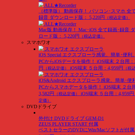
ALL★Recorder
（標準版）
動画保存！ パソコン･スマホ 全
録音
ダウンロード版： 5,220円
（税込定価）
ALL★Recorder
Mac版
動画保存！ Mac･iOS 全て録画･録音
ロード版： 5,220円
（税込定価）
スマホワオ
スマホワオ エクスプローラ
iOS Special
エクスプローラ感覚。簡単･便利
PCからiOSデータを操作！
iOS端末 ２台用：3
円
iOS端末 ５台用：4,959円
（税込定価）
（税
スマホワオ エクスプローラ
iOS&Android
エクスプローラ感覚。簡単･便
PCからスマホデータを操作！
iOS端末 ２台
3,582円
iOS端末 ５台用：4,959円
（税込定価）
定価）
DVDドライブ
外付け DVDドライブ GEM-D1
ZEUS PLAYER START 付属
ベストセラーのDVDにWin/Macソフトが付