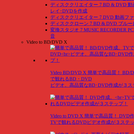
ディスククリエイター 7 BD & DVD
動
レイ･DVDを作成
ディスククリエイター 7 DVD
動画ファ
ディスククローン 7 BD & DVD
ブルー
変換スタジオ 7 MUSIC RECORDER
P
音
Video to BD/DVD X
Video BD/DVD X
簡単で高品質！ BD/
で観れるBD・DVD
ビデオ。高品質なBD･DVD作成が３
Video to DVD X
簡単で高品質！ DVD
TVで観れるDVDビデオ作成が３ステ