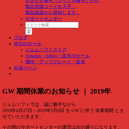
引きかえ番号（シリアル番号）から
製品登録コードを入手、
製品画面から登録します。
サポートセンター
ト
ピ
ッ
ブログ
ク
本日のセール
検
ジェムソフトストア
索
Amazon・Yahoo・楽天のセール
…
優待・アップグレード・延長
会員ページ
GW 期間休業のお知らせ ｜ 2019年
ジェムソフトでは、誠に勝手ながら
2019年4月27日～2019年5月6日 を GW に伴う 休業期間 とさ
せていただきます。
その間のサポートセンターの運営は次の通りになります。