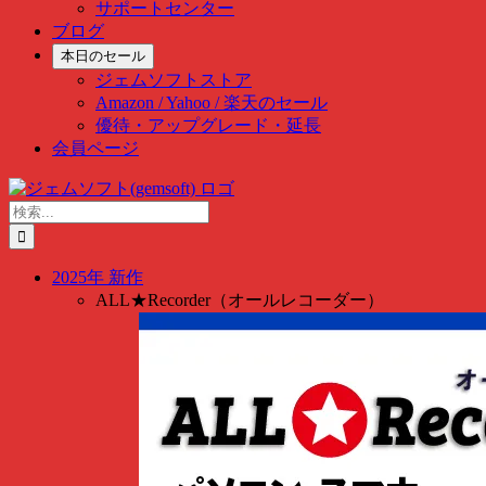
サポートセンター
ブログ
本日のセール
ジェムソフトストア
Amazon / Yahoo / 楽天のセール
優待・アップグレード・延長
会員ページ
Skip
to
検
content
索
…
2025年 新作
ALL★Recorder（オールレコーダー）