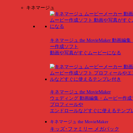
キネマージュ
キネマージュ the MovieMaker
動画編集
ー作成ソフト
動画や写真がすぐムービーになる
キネマージュ the MovieMaker
ウェディング
動画編集・ムービー作成
プロフィールや
エンドロールなどすぐに使えるテンプ
キネマージュ the MovieMaker
キッズ･ファミリー メガパック