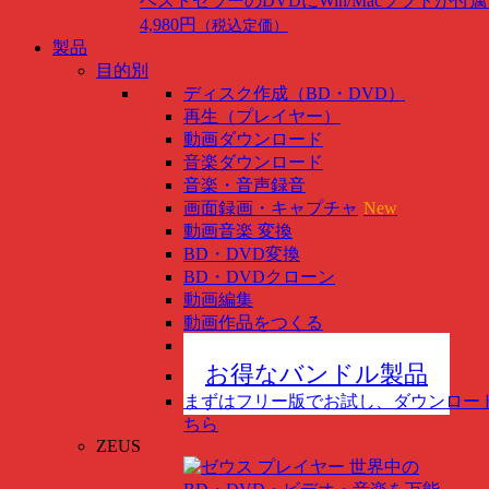
ベストセラーのDVDにWin/Macソフトが付
4,980円
（税込定価）
製品
目的別
ディスク作成（BD・DVD）
再生（プレイヤー）
動画ダウンロード
音楽ダウンロード
音楽・音声録音
画面録画・キャプチャ
New
動画音楽 変換
BD・DVD変換
BD・DVDクローン
動画編集
動画作品をつくる
スマホ管理
New
お得なバンドル製品
まずはフリー版でお試し、ダウンロー
ちら
ZEUS