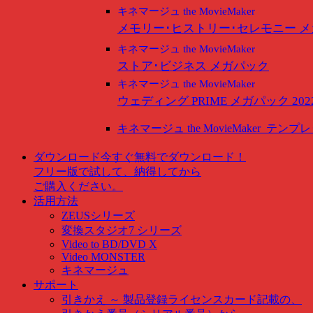
キネマージュ the MovieMaker
メモリー･ヒストリー･セレモニー 
キネマージュ the MovieMaker
ストア･ビジネス メガパック
キネマージュ the MovieMaker
ウェディング PRIME メガパック 202
キネマージュ the MovieMaker
テンプレ
ダウンロード
今すぐ無料でダウンロード！
フリー版で試して、納得してから
ご購入ください。
活用方法
ZEUSシリーズ
変換スタジオ7 シリーズ
Video to BD/DVD X
Video MONSTER
キネマージュ
サポート
引きかえ ～ 製品登録
ライセンスカード記載の、