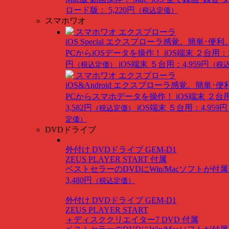
ロード版： 5,220円
（税込定価）
スマホワオ
スマホワオ エクスプローラ
iOS Special
エクスプローラ感覚。簡単･便利
PCからiOSデータを操作！
iOS端末 ２台用：3
円
iOS端末 ５台用：4,959円
（税込定価）
（税
スマホワオ エクスプローラ
iOS&Android
エクスプローラ感覚。簡単･便
PCからスマホデータを操作！
iOS端末 ２台
3,582円
iOS端末 ５台用：4,959円
（税込定価）
定価）
DVDドライブ
外付け DVDドライブ GEM-D1
ZEUS PLAYER START 付属
ベストセラーのDVDにWin/Macソフトが付
3,480円
（税込定価）
外付け DVDドライブ GEM-D1
ZEUS PLAYER START
＋ディスククリエイター7 DVD 付属