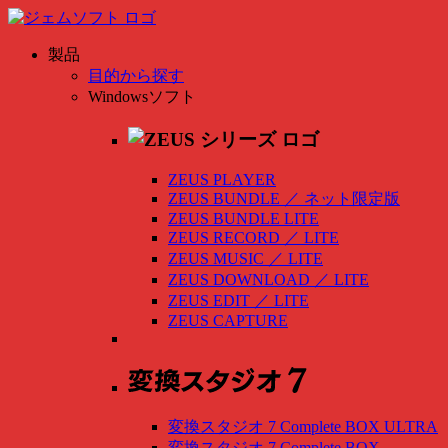
製品
目的から探す
Windowsソフト
ZEUS PLAYER
ZEUS BUNDLE
／
ネット限定版
ZEUS BUNDLE LITE
ZEUS RECORD
／
LITE
ZEUS MUSIC
／
LITE
ZEUS DOWNLOAD
／
LITE
ZEUS EDIT
／
LITE
ZEUS CAPTURE
変換スタジオ 7 Complete BOX ULTRA
変換スタジオ 7 Complete BOX