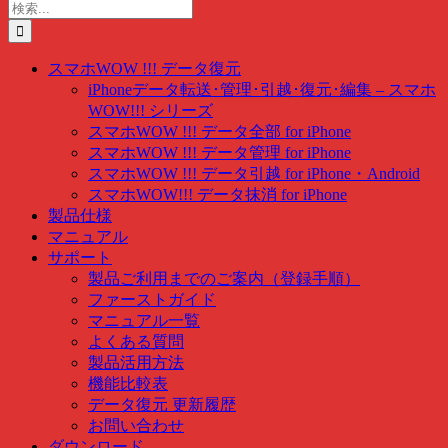
to
検
content
索
…
スマホWOW !!! データ復元
iPhoneデータ転送･管理･引越･復元･編集 – スマホ
WOW!!! シリーズ
スマホWOW !!! データ全部 for iPhone
スマホWOW !!! データ管理 for iPhone
スマホWOW !!! データ引越 for iPhone・Android
スマホWOW!!! データ抹消 for iPhone
製品仕様
マニュアル
サポート
製品ご利用までのご案内（登録手順）
ファーストガイド
マニュアル一覧
よくある質問
製品活用方法
機能比較表
データ復元 更新履歴
お問い合わせ
ダウンロード