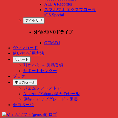
ALL★Recorder
スマホワオ エクスプローラ
iOS Special
アクセサリ
外付けDVDドライブ
GEM-D1
ダウンロード
使い方･活用方法
サポート
引きかえ ～ 製品登録
サポートセンター
ブログ
本日のセール
ジェムソフトストア
Amazon / Yahoo / 楽天のセール
優待・アップグレード・延長
会員ページ
Skip