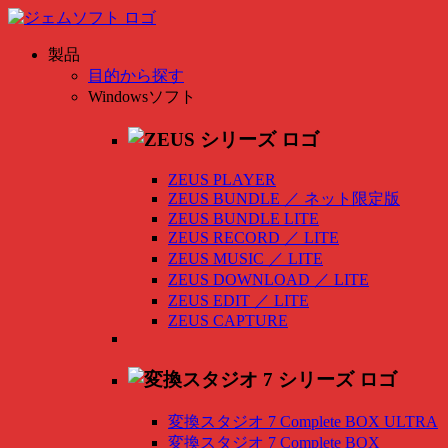
製品
目的から探す
Windowsソフト
ZEUS PLAYER
ZEUS BUNDLE
／
ネット限定版
ZEUS BUNDLE LITE
ZEUS RECORD
／
LITE
ZEUS MUSIC
／
LITE
ZEUS DOWNLOAD
／
LITE
ZEUS EDIT
／
LITE
ZEUS CAPTURE
変換スタジオ 7 Complete BOX ULTRA
変換スタジオ 7 Complete BOX