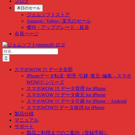
ブログ
本日のセール
ジェムソフトストア
Amazon / Yahoo / 楽天のセール
優待・アップグレード・延長
会員ページ
Skip
to
検
content
索
…
スマホWOW !!! データ全部
iPhoneデータ転送･管理･引越･復元･編集 – スマホ
WOW!!! シリーズ
スマホWOW !!! データ管理 for iPhone
スマホWOW !!! データ復元 for iPhone
スマホWOW !!! データ引越 for iPhone・Android
スマホWOW!!! データ抹消 for iPhone
製品仕様
マニュアル
サポート
製品ご利用までのご案内（登録手順）