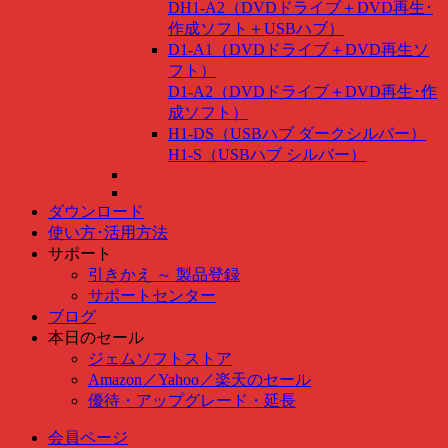
DH1-A2（DVDドライブ＋DVD再生･
作成ソフト＋USBハブ）
D1-A1（DVDドライブ＋DVD再生ソ
フト）
D1-A2（DVDドライブ＋DVD再生･作
成ソフト）
H1-DS（USBハブ ダークシルバー）
H1-S（USBハブ シルバー）
ダウンロード
使い方･活用方法
サポート
引きかえ ～ 製品登録
サポートセンター
ブログ
本日のセール
ジェムソフトストア
Amazon
／
Yahoo
／
楽天のセール
優待・アップグレード・延長
会員ページ