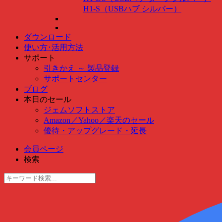
H1-S（USBハブ シルバー）
ダウンロード
使い方･活用方法
サポート
引きかえ ～ 製品登録
サポートセンター
ブログ
本日のセール
ジェムソフトストア
Amazon
／
Yahoo
／
楽天のセール
優待・アップグレード・延長
会員ページ
検索