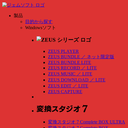
製品
目的から探す
Windowsソフト
ZEUS PLAYER
ZEUS BUNDLE
／
ネット限定版
ZEUS BUNDLE LITE
ZEUS RECORD
／
LITE
ZEUS MUSIC
／
LITE
ZEUS DOWNLOAD
／
LITE
ZEUS EDIT
／
LITE
ZEUS CAPTURE
変換スタジオ 7 Complete BOX ULTRA
変換スタジオ 7 Complete BOX