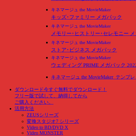
キネマージュ the MovieMaker
キッズ･ファミリー メガパック
キネマージュ the MovieMaker
メモリー･ヒストリー･セレモニー 
キネマージュ the MovieMaker
ストア･ビジネス メガパック
キネマージュ the MovieMaker
ウェディング PRIME メガパック 202
キネマージュ the MovieMaker
テンプレ
ダウンロード
今すぐ無料でダウンロード！
フリー版で試して、納得してから
ご購入ください。
活用方法
ZEUSシリーズ
変換スタジオ7 シリーズ
Video to BD/DVD X
Video MONSTER