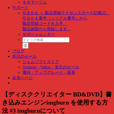
キネマージュ
サポート
引きかえ ～ 製品登録
ライセンスカード記載の、
引きかえ番号（シリアル番号）から
製品登録コードを入手、
製品画面から登録します。
サポートセンター
ト
ピ
ッ
ブログ
ク
本日のセール
検
ジェムソフトストア
索
Amazon・Yahoo・楽天のセール
…
優待・アップグレード・延長
会員ページ
【ディスククリエイター BD&DVD】書
き込みエンジンimgburn を使用する方
法 #3 imgburnについて