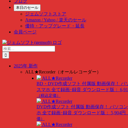
ブログ
本日のセール
ジェムソフトストア
Amazon / Yahoo / 楽天のセール
優待・アップグレード・延長
会員ページ
Skip
to
検
content
索
…
2025年 新作
ALL★Recorder（オールレコーダー）
ALL★Recorder
BD・DVD作成ソフト 付属版
動画保存！ パ
スマホ 全て録画･録音
ダウンロード版： 6,91
（税込定価）
ALL★Recorder
DVD作成ソフト 付属版
動画保存！ パソコン
ホ 全て録画･録音
ダウンロード版： 5,904円
価）
ALL★Recorder