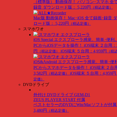
（標準版）
動画保存！ パソコン･スマホ 全
録音
ダウンロード版： 5,220円
（税込定価）
ALL★Recorder
Mac版
動画保存！ Mac･iOS 全て録画･録音
ロード版： 5,220円
（税込定価）
スマホワオ
スマホワオ エクスプローラ
iOS Special
エクスプローラ感覚。簡単･便利
PCからiOSデータを操作！
iOS端末 ２台用：3
円
iOS端末 ５台用：4,959円
（税込定価）
（税
スマホワオ エクスプローラ
iOS&Android
エクスプローラ感覚。簡単･便
PCからスマホデータを操作！
iOS端末 ２台
3,582円
iOS端末 ５台用：4,959円
（税込定価）
定価）
DVDドライブ
外付け DVDドライブ GEM-D1
ZEUS PLAYER START 付属
ベストセラーのDVDにWin/Macソフトが付
3,480円
（税込定価）