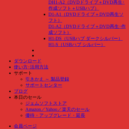
DH1-A2（DVDドライブ＋DVD再生･
作成ソフト＋USBハブ）
D1-A1（DVDドライブ＋DVD再生ソ
フト）
D1-A2（DVDドライブ＋DVD再生･作
成ソフト）
H1-DS（USBハブ ダークシルバー）
H1-S（USBハブ シルバー）
ダウンロード
使い方･活用方法
サポート
引きかえ ～ 製品登録
サポートセンター
ブログ
本日のセール
ジェムソフトストア
Amazon
／
Yahoo
／
楽天のセール
優待・アップグレード・延長
会員ページ