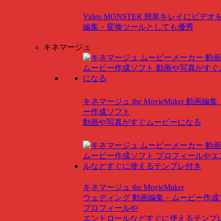
Video MONSTER
簡単キレイにビデオ
編集・変換ツールとしても優秀
キネマージュ
キネマージュ the MovieMaker
動画編集
ー作成ソフト
動画や写真がすぐムービーになる
キネマージュ the MovieMaker
ウェディング
動画編集・ムービー作成
プロフィールや
エンドロールなどすぐに使えるテンプ