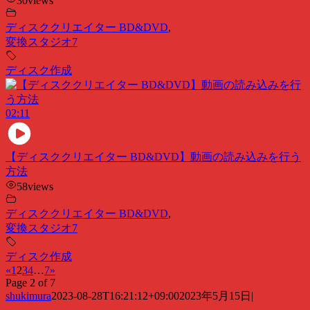
30
views
ディスククリエイター BD&DVD
,
変換スタジオ7
ディスク作成
02:11
【ディスククリエイター BD&DVD】動画の読み込みを行う
方法
58
views
ディスククリエイター BD&DVD
,
変換スタジオ7
ディスク作成
«
1
2
3
4
…
7
»
Page 2 of 7
shukimura
2023-08-28T16:21:12+09:00
2023年5月15日
|