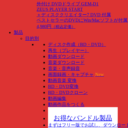
外付け DVDドライブ GEM-D1
ZEUS PLAYER START
＋ディスククリエイター7 DVD 付属
ベストセラーのDVDにWin/Macソフトが付
4,980円
（税込定価）
製品
目的別
ディスク作成（BD・DVD）
再生（プレイヤー）
動画ダウンロード
音楽ダウンロード
音楽・音声録音
画面録画・キャプチャ
New
動画音楽 変換
BD・DVD変換
BD・DVDクローン
動画編集
動画作品をつくる
スマホ管理
New
お得なバンドル製品
まずはフリー版でお試し、ダウンロー