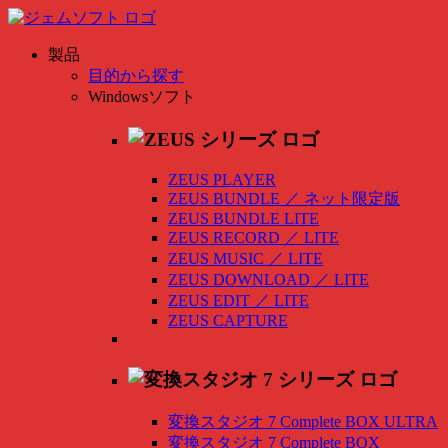
製品
目的から探す
Windowsソフト
ZEUS PLAYER
ZEUS BUNDLE
／
ネット限定版
ZEUS BUNDLE LITE
ZEUS RECORD
／
LITE
ZEUS MUSIC
／
LITE
ZEUS DOWNLOAD
／
LITE
ZEUS EDIT
／
LITE
ZEUS CAPTURE
変換スタジオ 7 Complete BOX ULTRA
変換スタジオ 7 Complete BOX