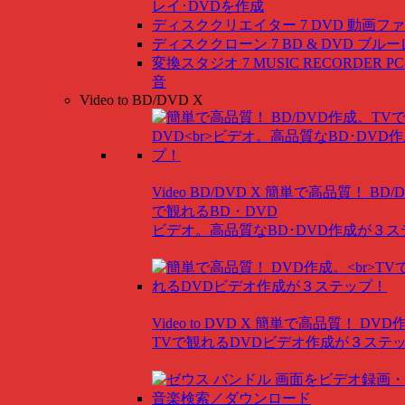
レイ･DVDを作成
ディスククリエイター 7 DVD
動画ファ
ディスククローン 7 BD & DVD
ブルー
変換スタジオ 7 MUSIC RECORDER
P
音
Video to BD/DVD X
Video BD/DVD X
簡単で高品質！ BD/
で観れるBD・DVD
ビデオ。高品質なBD･DVD作成が３
Video to DVD X
簡単で高品質！ DVD
TVで観れるDVDビデオ作成が３ステ