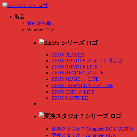
製品
目的から探す
Windowsソフト
ZEUS PLAYER
ZEUS BUNDLE
／
ネット限定版
ZEUS BUNDLE LITE
ZEUS RECORD
／
LITE
ZEUS MUSIC
／
LITE
ZEUS DOWNLOAD
／
LITE
ZEUS EDIT
／
LITE
ZEUS CAPTURE
変換スタジオ 7 Complete BOX ULTRA
変換スタジオ 7 Complete BOX