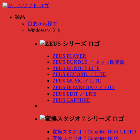
製品
目的から探す
Windowsソフト
ZEUS PLAYER
ZEUS BUNDLE
／
ネット限定版
ZEUS BUNDLE LITE
ZEUS RECORD
／
LITE
ZEUS MUSIC
／
LITE
ZEUS DOWNLOAD
／
LITE
ZEUS EDIT
／
LITE
ZEUS CAPTURE
変換スタジオ 7 Complete BOX ULTRA
変換スタジオ 7 Complete BOX