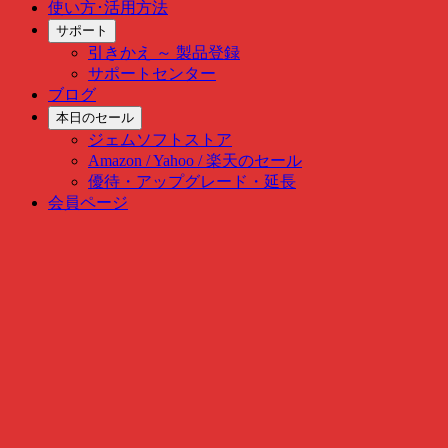
使い方･活用方法
サポート
引きかえ ～ 製品登録
サポートセンター
ブログ
本日のセール
ジェムソフトストア
Amazon / Yahoo / 楽天のセール
優待・アップグレード・延長
会員ページ
Skip
to
content