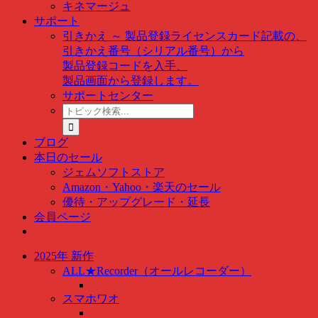
キネマージュ
サポート
引きかえ ～ 製品登録
ライセンスカード記載の、
引きかえ番号（シリアル番号）から
製品登録コードを入手、
製品画面から登録します。
サポートセンター
ト
ピ
ッ
ブログ
ク
本日のセール
検
ジェムソフトストア
索
Amazon・Yahoo・楽天のセール
…
優待・アップグレード・延長
会員ページ
2025年 新作
ALL★Recorder（オールレコーダー）
スマホワオ