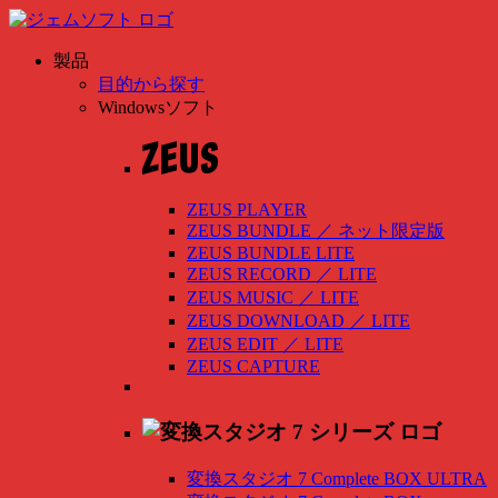
製品
目的から探す
Windowsソフト
ZEUS PLAYER
ZEUS BUNDLE
／
ネット限定版
ZEUS BUNDLE LITE
ZEUS RECORD
／
LITE
ZEUS MUSIC
／
LITE
ZEUS DOWNLOAD
／
LITE
ZEUS EDIT
／
LITE
ZEUS CAPTURE
変換スタジオ 7 Complete BOX ULTRA