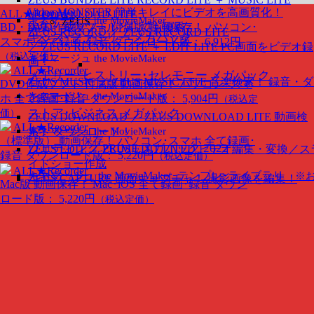
Video MONSTER
簡単キレイにビデオを高画質化！
ALL★Recorder
＋ DOWNLOAD LITE
キネマージュ the MovieMaker
ZEUS
BD・DVD作成ソフト 付属版
編集・変換ツールとしても優秀
動画保存！ パソコン･
ZEUS RECORD ／ ZEUS RECORD LITE
キッズ･ファミリー メガパック
スマホ 全て録画･録音
ダウンロード版： 6,912円
／ ZEUS RECORD LITE ＋ EDIT LITE
PC画面をビデオ録
（税込定価）
キネマージュ the MovieMaker
画！
ALL★Recorder
メモリー･ヒストリー･セレモニー メガパック
ZEUS MUSIC ／ ZEUS MUSIC LITE
音楽検索！ 録音・
DVD作成ソフト 付属版
動画保存！ パソコン･スマ
ンロード！
キネマージュ the MovieMaker
ホ 全て録画･録音
ダウンロード版： 5,904円
（税込定
ストア･ビジネス メガパック
価）
ZEUS DOWNLOAD ／ ZEUS DOWNLOAD LITE
動画検
ALL★Recorder
索！ ダウンロード！
キネマージュ the MovieMaker
（標準版）
動画保存！ パソコン･スマホ 全て録画･
ウェディング PRIME メガパック 2022
ZEUS EDIT ／ ZEUS EDIT LITED
ビデオ編集・変換／ス
録音
ダウンロード版： 5,220円
（税込定価）
イドショー作成
ALL★Recorder
キネマージュ the MovieMaker
テンプレ･ライブラリ
※
ZEUS CAPTURE
画面キャプチャ！ 撮影画像を編集！
Mac版
動画保存！ Mac･iOS 全て録画･録音
ダウン
ロード版： 5,220円
（税込定価）