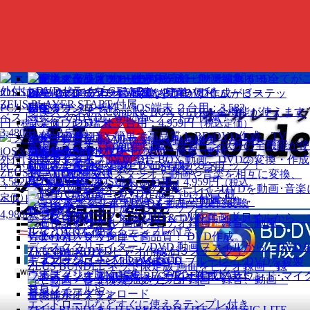
ディスク作成（BD・DVD）
製品
スマホワオ エクスプローラ
外付け DVDドライブ GEM-D1
iOS Special
エクスプローラ感覚。簡単･便利。
再生（プレイヤー）
目的別
ZEUS PLAYER START 付属
PCからiOSデータを操作！
動画ダウンロード
iOS端末 ２台用：3,582
変換スタジオ 7 Complete BOX ULTRA
全機能が使えます
ベストセラーのDVDにWin/Macソフトが付属！
音楽ダウンロード
円
iOS端末 ５台用：4,959円
（税込定価）
（税込定価）
3,480円
（税込定価）
Video BD/DVD X
簡単で高品質！ BD/DVD作成。TV
音楽・音声録音
スマホワオ エクスプローラ
キネマージュ the MovieMaker
動画編集・ムービ
変換スタジオ 7 Complete BOX
クローン以外の全機能が使
ZEUS PLAYER
で観れるBD・DVD
世界中のBD・
iOS&Android
画面録画・キャプチャ
エクスプローラ感覚。簡単･便利。
New
ー作成ソフト
外付け DVDドライブ GEM-D1
変換スタジオ 7 DVD 総合 BOX
動画、DVDの変換・作成
DVD・ビデオ・音楽
ビデオ。高品質なBD･DVD作成が３ステップ！
動画音楽 変換
PCからスマホデータを操作！
iOS端末 ２台用：
動画や写真がすぐムービーになる
ZEUS PLAYER START
4K・HD動画変換スタジオ 7
動画や音楽を相互に変換、
を万能再生
BD・DVD変換
3,582円
iOS端末 ５台用：4,959円
（税込定価）
（税込
＋ディスククリエイター7 DVD 付属
BD & DVD変換スタジオ 7
ブルーレイ･DVDを動画･音楽
BD・DVDクローン
定価）
ベストセラーのDVDにWin/Macソフトが付属！
DVD変換スタジオ 7
DVDを動画･音楽に変換
動画編集
4,980円
（税込定価）
ディスククリエイター 7 BD & DVD
動画ファイルから、
動画作品をつくる
レイ･DVDを作成
Video to DVD X
簡単で高品質！ DVD作成。
スマホ管理
New
ディスククリエイター 7 DVD
動画ファイルから、DVD
TVで観れるDVDビデオ作成が３ステップ！
ZEUS BUNDEL ／
お得なバンドル製品
キネマージュ the MovieMaker
ディスククローン 7 BD & DVD
ブルーレイ･DVDを複製
ZEUS BUNDEL ネット限定版
画面をビデオ録画・録
まずはフリー版でお試し、ダウンロードはこ
ウェディング
動画編集・ムービー作成ソフト。
変換スタジオ 7 MUSIC RECORDER
PCのサウンド･マイ
音、動画・音楽検索／ダウンロード
ちら
プロフィールや
音
全機能が使えます
エンドロールなどすぐに使えるテンプレ付き
ZEUS BUNDLE LITE
RECORD LITE ＋ MUSIC LITE