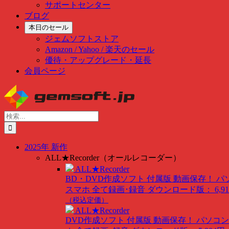
サポートセンター
ブログ
本日のセール
ジェムソフトストア
Amazon / Yahoo / 楽天のセール
優待・アップグレード・延長
会員ページ
Skip
to
content
検
索
…
2025年 新作
ALL★Recorder（オールレコーダー）
ALL★Recorder
BD・DVD作成ソフト 付属版
動画保存！ パ
スマホ 全て録画･録音
ダウンロード版： 6,91
（税込定価）
ALL★Recorder
DVD作成ソフト 付属版
動画保存！ パソコン