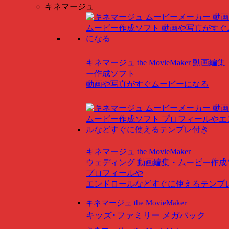
キネマージュ
キネマージュ the MovieMaker
動画編集
ー作成ソフト
動画や写真がすぐムービーになる
キネマージュ the MovieMaker
ウェディング
動画編集・ムービー作成
プロフィールや
エンドロールなどすぐに使えるテンプ
キネマージュ the MovieMaker
キッズ･ファミリー メガパック