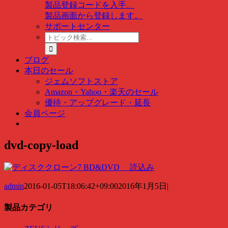
製品登録コードを入手、
製品画面から登録します。
サポートセンター
ト
ピ
ッ
ブログ
ク
本日のセール
検
ジェムソフトストア
索
Amazon・Yahoo・楽天のセール
…
優待・アップグレード・延長
会員ページ
dvd-copy-load
admin
2016-01-05T18:06:42+09:00
2016年1月5日
|
製品カテゴリ