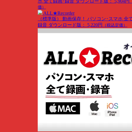
ホ 全て録画･録音
ダウンロード版： 5,904円
価）
ALL★Recorder
（標準版）
動画保存！ パソコン･スマホ 全
録音
ダウンロード版： 5,220円
（税込定価）