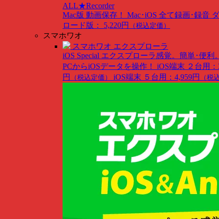
ALL★Recorder
Mac版
動画保存！ Mac･iOS 全て録画･録音
ロード版： 5,220円
（税込定価）
スマホワオ
スマホワオ エクスプローラ
iOS Special
エクスプローラ感覚。簡単･便利
PCからiOSデータを操作！
iOS端末 ２台用：3
円
iOS端末 ５台用：4,959円
（税込定価）
（税