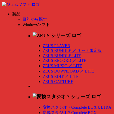
製品
目的から探す
Windowsソフト
ZEUS PLAYER
ZEUS BUNDLE
／
ネット限定版
ZEUS BUNDLE LITE
ZEUS RECORD
／
LITE
ZEUS MUSIC
／
LITE
ZEUS DOWNLOAD
／
LITE
ZEUS EDIT
／
LITE
ZEUS CAPTURE
変換スタジオ 7 Complete BOX ULTRA
変換スタジオ 7 Complete BOX