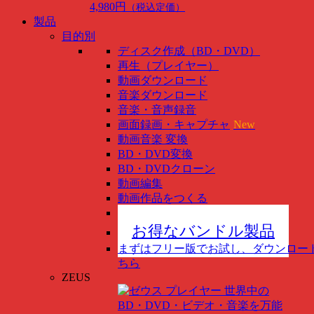
4,980円
（税込定価）
製品
目的別
ディスク作成（BD・DVD）
再生（プレイヤー）
動画ダウンロード
音楽ダウンロード
音楽・音声録音
画面録画・キャプチャ
New
動画音楽 変換
BD・DVD変換
BD・DVDクローン
動画編集
動画作品をつくる
スマホ管理
New
お得なバンドル製品
まずはフリー版でお試し、ダウンロー
ちら
ZEUS