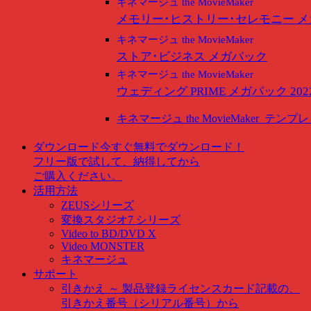
キネマージュ the MovieMaker
メモリー･ヒストリー･セレモニー 
キネマージュ the MovieMaker
ストア･ビジネス メガパック
キネマージュ the MovieMaker
ウェディング PRIME メガパック 202
キネマージュ the MovieMaker
テンプレ
ダウンロード
今すぐ無料でダウンロード！
フリー版で試して、納得してから
ご購入ください。
活用方法
ZEUSシリーズ
変換スタジオ7 シリーズ
Video to BD/DVD X
Video MONSTER
キネマージュ
サポート
引きかえ ～ 製品登録
ライセンスカード記載の、
引きかえ番号（シリアル番号）から