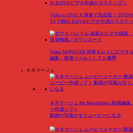
Video to DVD X
簡単で高品質！ DVD
TVで観れるDVDビデオ作成が３ステ
Video MONSTER
簡単キレイにビデオ
編集・変換ツールとしても優秀
キネマージュ
キネマージュ the MovieMaker
動画編集
ー作成ソフト
動画や写真がすぐムービーになる