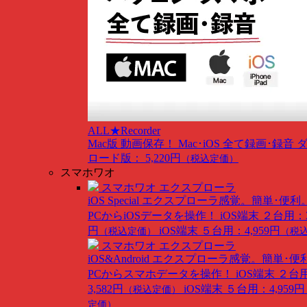
ALL★Recorder
Mac版
動画保存！ Mac･iOS 全て録画･録音
ロード版： 5,220円
（税込定価）
スマホワオ
スマホワオ エクスプローラ
iOS Special
エクスプローラ感覚。簡単･便利
PCからiOSデータを操作！
iOS端末 ２台用：3
円
iOS端末 ５台用：4,959円
（税込定価）
（税
スマホワオ エクスプローラ
iOS&Android
エクスプローラ感覚。簡単･便
PCからスマホデータを操作！
iOS端末 ２台
3,582円
iOS端末 ５台用：4,959円
（税込定価）
定価）