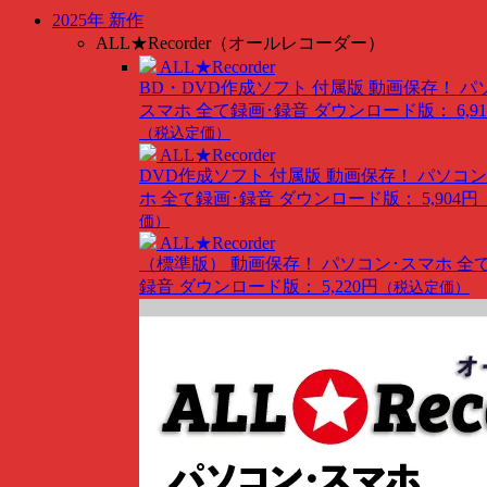
2025年 新作
ALL★Recorder（オールレコーダー）
ALL★Recorder
BD・DVD作成ソフト 付属版
動画保存！ パ
スマホ 全て録画･録音
ダウンロード版： 6,91
（税込定価）
ALL★Recorder
DVD作成ソフト 付属版
動画保存！ パソコン
ホ 全て録画･録音
ダウンロード版： 5,904円
価）
ALL★Recorder
（標準版）
動画保存！ パソコン･スマホ 全
録音
ダウンロード版： 5,220円
（税込定価）