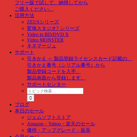
フリー版で試して、納得してから
ご購入ください。
活用方法
ZEUSシリーズ
変換スタジオ7 シリーズ
Video to BD/DVD X
Video MONSTER
キネマージュ
サポート
引きかえ ～ 製品登録
ライセンスカード記載の、
引きかえ番号（シリアル番号）から
製品登録コードを入手、
製品画面から登録します。
サポートセンター
ト
ピ
ッ
ブログ
ク
本日のセール
検
ジェムソフトストア
索
Amazon・Yahoo・楽天のセール
…
優待・アップグレード・延長
会員ページ