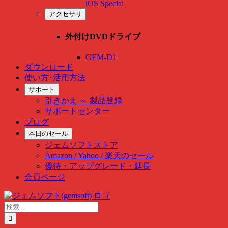
iOS Special
アクセサリ
外付けDVDドライブ
GEM-D1
ダウンロード
使い方･活用方法
サポート
引きかえ ～ 製品登録
サポートセンター
ブログ
本日のセール
ジェムソフトストア
Amazon / Yahoo / 楽天のセール
優待・アップグレード・延長
会員ページ
Skip
to
検
content
索
…