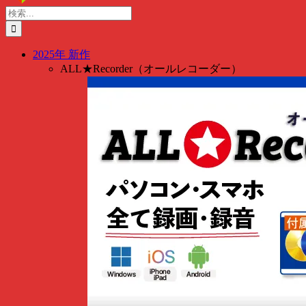
content
検
索
…
2025年 新作
ALL★Recorder（オールレコーダー）