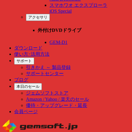
スマホワオ エクスプローラ
iOS Special
アクセサリ
外付けDVDドライブ
GEM-D1
ダウンロード
使い方･活用方法
サポート
引きかえ ～ 製品登録
サポートセンター
ブログ
本日のセール
ジェムソフトストア
Amazon / Yahoo / 楽天のセール
優待・アップグレード・延長
会員ページ
Skip
to