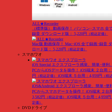
ALL★Recorder
（標準版）
動画保存！ パソコン･スマホ 全
録音
ダウンロード版： 5,220円
（税込定価）
ALL★Recorder
Mac版
動画保存！ Mac･iOS 全て録画･録音
ロード版： 5,220円
（税込定価）
スマホワオ
スマホワオ エクスプローラ
iOS Special
エクスプローラ感覚。簡単･便利
PCからiOSデータを操作！
iOS端末 ２台用：3
円
iOS端末 ５台用：4,959円
（税込定価）
（税
スマホワオ エクスプローラ
iOS&Android
エクスプローラ感覚。簡単･便
PCからスマホデータを操作！
iOS端末 ２台
3,582円
iOS端末 ５台用：4,959円
（税込定価）
定価）
DVDドライブ