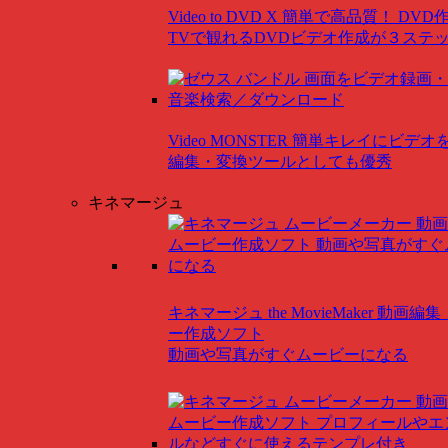
Video to DVD X
簡単で高品質！ DVD
TVで観れるDVDビデオ作成が３ステ
Video MONSTER
簡単キレイにビデオ
編集・変換ツールとしても優秀
キネマージュ
キネマージュ the MovieMaker
動画編集
ー作成ソフト
動画や写真がすぐムービーになる