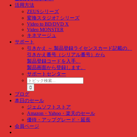
活用方法
ZEUSシリーズ
変換スタジオ7 シリーズ
Video to BD/DVD X
Video MONSTER
キネマージュ
サポート
引きかえ ～ 製品登録
ライセンスカード記載の、
引きかえ番号（シリアル番号）から
製品登録コードを入手、
製品画面から登録します。
サポートセンター
ト
ピ
ッ
ブログ
ク
本日のセール
検
ジェムソフトストア
索
Amazon・Yahoo・楽天のセール
…
優待・アップグレード・延長
会員ページ