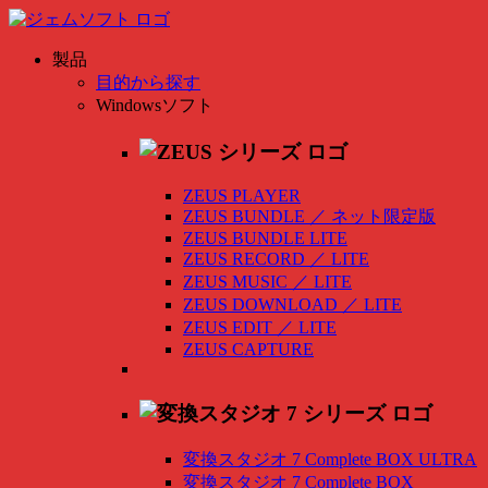
製品
目的から探す
Windowsソフト
ZEUS PLAYER
ZEUS BUNDLE
／
ネット限定版
ZEUS BUNDLE LITE
ZEUS RECORD
／
LITE
ZEUS MUSIC
／
LITE
ZEUS DOWNLOAD
／
LITE
ZEUS EDIT
／
LITE
ZEUS CAPTURE
変換スタジオ 7 Complete BOX ULTRA
変換スタジオ 7 Complete BOX