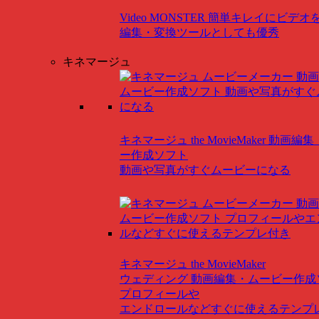
Video MONSTER
簡単キレイにビデオ
編集・変換ツールとしても優秀
キネマージュ
キネマージュ the MovieMaker
動画編集
ー作成ソフト
動画や写真がすぐムービーになる
キネマージュ the MovieMaker
ウェディング
動画編集・ムービー作成
プロフィールや
エンドロールなどすぐに使えるテンプ