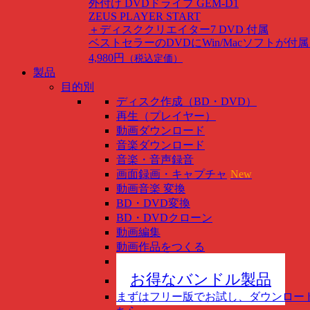
外付け DVDドライブ GEM-D1
ZEUS PLAYER START
＋ディスククリエイター7 DVD 付属
ベストセラーのDVDにWin/Macソフトが付
4,980円
（税込定価）
製品
目的別
ディスク作成（BD・DVD）
再生（プレイヤー）
動画ダウンロード
音楽ダウンロード
音楽・音声録音
画面録画・キャプチャ
New
動画音楽 変換
BD・DVD変換
BD・DVDクローン
動画編集
動画作品をつくる
スマホ管理
New
お得なバンドル製品
まずはフリー版でお試し、ダウンロー