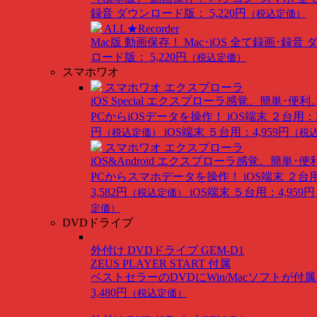
録音
ダウンロード版： 5,220円
（税込定価）
ALL★Recorder
Mac版
動画保存！ Mac･iOS 全て録画･録音
ロード版： 5,220円
（税込定価）
スマホワオ
スマホワオ エクスプローラ
iOS Special
エクスプローラ感覚。簡単･便利
PCからiOSデータを操作！
iOS端末 ２台用：3
円
iOS端末 ５台用：4,959円
（税込定価）
（税
スマホワオ エクスプローラ
iOS&Android
エクスプローラ感覚。簡単･便
PCからスマホデータを操作！
iOS端末 ２台
3,582円
iOS端末 ５台用：4,959円
（税込定価）
定価）
DVDドライブ
外付け DVDドライブ GEM-D1
ZEUS PLAYER START 付属
ベストセラーのDVDにWin/Macソフトが付
3,480円
（税込定価）