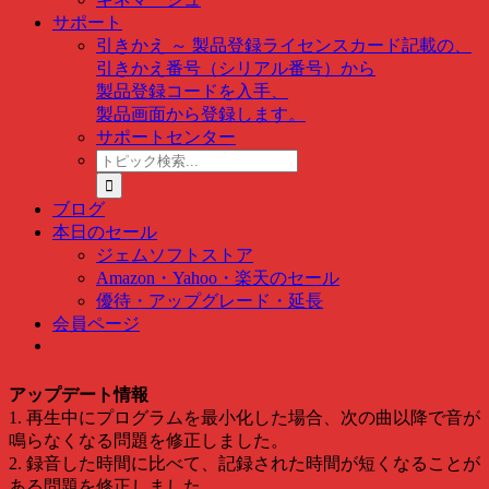
サポート
引きかえ ～ 製品登録
ライセンスカード記載の、
引きかえ番号（シリアル番号）から
製品登録コードを入手、
製品画面から登録します。
サポートセンター
ト
ピ
ッ
ブログ
ク
本日のセール
検
ジェムソフトストア
索
Amazon・Yahoo・楽天のセール
…
優待・アップグレード・延長
会員ページ
アップデート情報
1. 再生中にプログラムを最小化した場合、次の曲以降で音が
鳴らなくなる問題を修正しました。
2. 録音した時間に比べて、記録された時間が短くなることが
ある問題を修正しました。