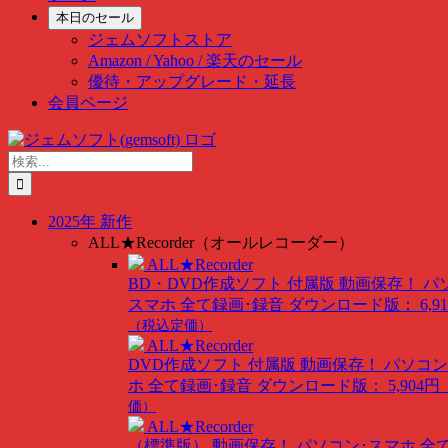
本日のセール
ジェムソフトストア
Amazon / Yahoo / 楽天のセール
優待・アップグレード・延長
会員ページ
Skip
to
検
content
索
…
2025年 新作
ALL★Recorder（オールレコーダー）
ALL★Recorder
BD・DVD作成ソフト 付属版
動画保存！ パ
スマホ 全て録画･録音
ダウンロード版： 6,91
（税込定価）
ALL★Recorder
DVD作成ソフト 付属版
動画保存！ パソコン
ホ 全て録画･録音
ダウンロード版： 5,904円
価）
ALL★Recorder
（標準版）
動画保存！ パソコン･スマホ 全