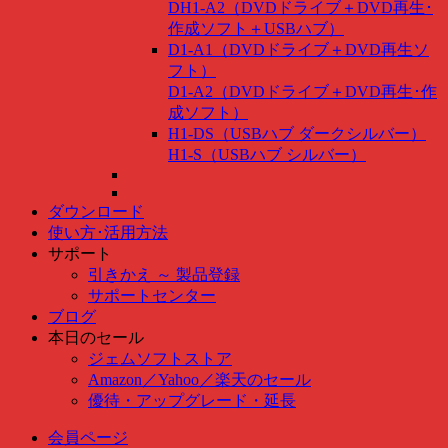
DH1-A2（DVDドライブ＋DVD再生･
作成ソフト＋USBハブ）
D1-A1（DVDドライブ＋DVD再生ソ
フト）
D1-A2（DVDドライブ＋DVD再生･作
成ソフト）
H1-DS（USBハブ ダークシルバー）
H1-S（USBハブ シルバー）
ダウンロード
使い方･活用方法
サポート
引きかえ ～ 製品登録
サポートセンター
ブログ
本日のセール
ジェムソフトストア
Amazon
／
Yahoo
／
楽天のセール
優待・アップグレード・延長
会員ページ