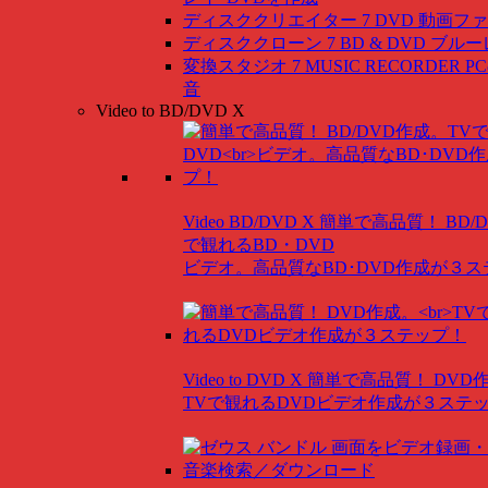
ディスククリエイター 7 DVD
動画ファ
ディスククローン 7 BD & DVD
ブルー
変換スタジオ 7 MUSIC RECORDER
P
音
Video to BD/DVD X
Video BD/DVD X
簡単で高品質！ BD/
で観れるBD・DVD
ビデオ。高品質なBD･DVD作成が３
Video to DVD X
簡単で高品質！ DVD
TVで観れるDVDビデオ作成が３ステ