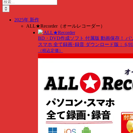
to
検
content
索
…
2025年 新作
ALL★Recorder（オールレコーダー）
ALL★Recorder
BD・DVD作成ソフト 付属版
動画保存！ パ
スマホ 全て録画･録音
ダウンロード版： 6,91
（税込定価）