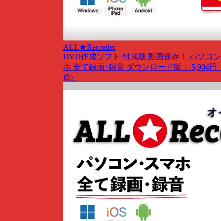
ALL★Recorder
DVD作成ソフト 付属版
動画保存！ パソコン
ホ 全て録画･録音
ダウンロード版： 5,904円
価）