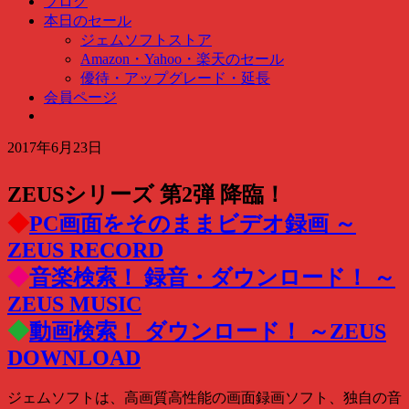
ブログ
ク
本日のセール
検
ジェムソフトストア
索
Amazon・Yahoo・楽天のセール
…
優待・アップグレード・延長
会員ページ
2017年6月23日
ZEUSシリーズ 第2弾 降臨！
◆
PC画面をそのままビデオ録画 ～
ZEUS RECORD
◆
音楽検索！ 録音・ダウンロード！ ～
ZEUS MUSIC
◆
動画検索！ ダウンロード！ ～ZEUS
DOWNLOAD
ジェムソフトは、高画質高性能の画面録画ソフト、独自の音