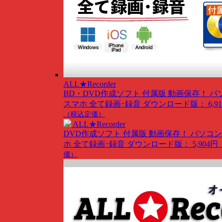
ALL★Recorder
BD・DVD作成ソフト 付属版
動画保存！ パ
スマホ 全て録画･録音
ダウンロード版： 6,91
（税込定価）
ALL★Recorder
DVD作成ソフト 付属版
動画保存！ パソコン
ホ 全て録画･録音
ダウンロード版： 5,904円
価）