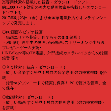
楽専用検索を搭載した録音・ダウンロードソフト、
約1,300サイト対応の強力な動画検索を搭載したダウンロー
ドソフトを、
2017年6月23日（金）より全国家電量販店やオンラインショ
ップで発売します。
◯PC画面をビデオ録画
・録画エリアを指定、何でもそのまま録画！
・利用例）再生中の動画､Web動画､ストリーミング生放送、
プレゼン･ゲーム実況･
LINE/Skype等のTV電話、外部接続カメラ/マイクからの録画
録音 等々
◯音楽検索！ 録音・ダウンロード！
・欲しい音楽すぐ発見！独自の音楽専用 強力検索機能 を搭
載！
・録音orダウンロードで確実に保存！ PCで聴ける音声、全
て保存！
◯動画検索！ ダウンロード！
・欲しい動画 すぐ発見！独自の動画専用〈強力検索機能〉
を搭載！