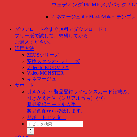
ウェディング PRIME メガパック 202
キネマージュ the MovieMaker
テンプレ
ダウンロード
今すぐ無料でダウンロード！
フリー版で試して、納得してから
ご購入ください。
活用方法
ZEUSシリーズ
変換スタジオ7 シリーズ
Video to BD/DVD X
Video MONSTER
キネマージュ
サポート
引きかえ ～ 製品登録
ライセンスカード記載の、
引きかえ番号（シリアル番号）から
製品登録コードを入手、
製品画面から登録します。
サポートセンター
ト
ピ
ッ