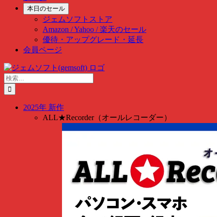
本日のセール
ジェムソフトストア
Amazon / Yahoo / 楽天のセール
優待・アップグレード・延長
会員ページ
Skip
to
検
content
索
…
2025年 新作
ALL★Recorder（オールレコーダー）