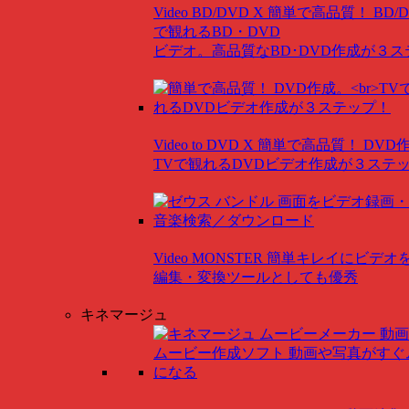
Video BD/DVD X
簡単で高品質！ BD/
で観れるBD・DVD
ビデオ。高品質なBD･DVD作成が３
Video to DVD X
簡単で高品質！ DVD
TVで観れるDVDビデオ作成が３ステ
Video MONSTER
簡単キレイにビデオ
編集・変換ツールとしても優秀
キネマージュ