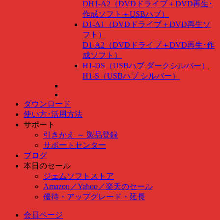
DH1-A2（DVDドライブ＋DVD再生･
作成ソフト＋USBハブ）
D1-A1（DVDドライブ＋DVD再生ソ
フト）
D1-A2（DVDドライブ＋DVD再生･作
成ソフト）
H1-DS（USBハブ ダークシルバー）
H1-S（USBハブ シルバー）
ダウンロード
使い方･活用方法
サポート
引きかえ ～ 製品登録
サポートセンター
ブログ
本日のセール
ジェムソフトストア
Amazon
／
Yahoo
／
楽天のセール
優待・アップグレード・延長
会員ページ