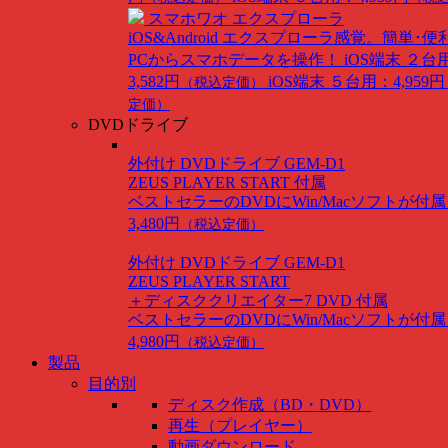
スマホワオ エクスプローラ
iOS&Android
エクスプローラ感覚。簡単･便
PCからスマホデータを操作！
iOS端末 ２台
3,582円
iOS端末 ５台用：4,959円
（税込定価）
定価）
DVDドライブ
外付け DVDドライブ GEM-D1
ZEUS PLAYER START 付属
ベストセラーのDVDにWin/Macソフトが付
3,480円
（税込定価）
外付け DVDドライブ GEM-D1
ZEUS PLAYER START
＋ディスククリエイター7 DVD 付属
ベストセラーのDVDにWin/Macソフトが付
4,980円
（税込定価）
製品
目的別
ディスク作成（BD・DVD）
再生（プレイヤー）
動画ダウンロード