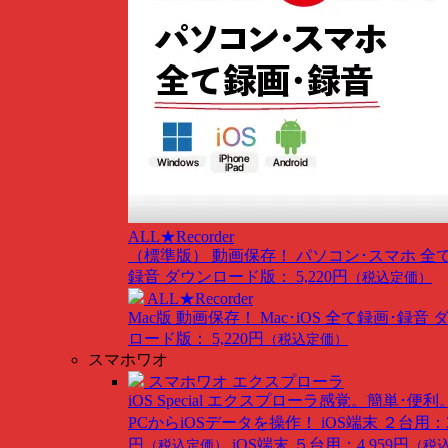
ALL★Recorder
（標準版）
動画保存！ パソコン･スマホ 全
録音
ダウンロード版： 5,220円
（税込定価）
ALL★Recorder
Mac版
動画保存！ Mac･iOS 全て録画･録音
ロード版： 5,220円
（税込定価）
スマホワオ
スマホワオ エクスプローラ
iOS Special
エクスプローラ感覚。簡単･便利
PCからiOSデータを操作！
iOS端末 ２台用：3
円
iOS端末 ５台用：4,959円
（税込定価）
（税