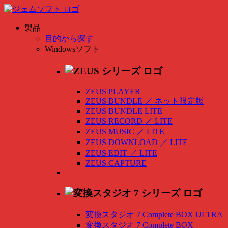
製品
目的から探す
Windowsソフト
ZEUS PLAYER
ZEUS BUNDLE
／
ネット限定版
ZEUS BUNDLE LITE
ZEUS RECORD
／
LITE
ZEUS MUSIC
／
LITE
ZEUS DOWNLOAD
／
LITE
ZEUS EDIT
／
LITE
ZEUS CAPTURE
変換スタジオ 7 Complete BOX ULTRA
変換スタジオ 7 Complete BOX