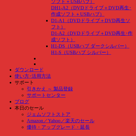
ソフト＋USBハブ）
DH1-A2（DVDドライブ＋DVD再生･
作成ソフト＋USBハブ）
D1-A1（DVDドライブ＋DVD再生ソ
フト）
D1-A2（DVDドライブ＋DVD再生･作
成ソフト）
H1-DS（USBハブ ダークシルバー）
H1-S（USBハブ シルバー）
ダウンロード
使い方･活用方法
サポート
引きかえ ～ 製品登録
サポートセンター
ブログ
本日のセール
ジェムソフトストア
Amazon
／
Yahoo
／
楽天のセール
優待・アップグレード・延長