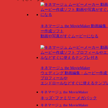
キネマージュ the MovieMaker
動画編集
ー作成ソフト
動画や写真がすぐムービーになる
キネマージュ the MovieMaker
ウェディング
動画編集・ムービー作成
プロフィールや
エンドロールなどすぐに使えるテンプ
キネマージュ the MovieMaker
キッズ･ファミリー メガパック
キネマージュ the MovieMaker