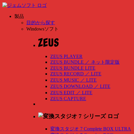
製品
目的から探す
Windowsソフト
ZEUS PLAYER
ZEUS BUNDLE
／
ネット限定版
ZEUS BUNDLE LITE
ZEUS RECORD
／
LITE
ZEUS MUSIC
／
LITE
ZEUS DOWNLOAD
／
LITE
ZEUS EDIT
／
LITE
ZEUS CAPTURE
変換スタジオ 7 Complete BOX ULTRA