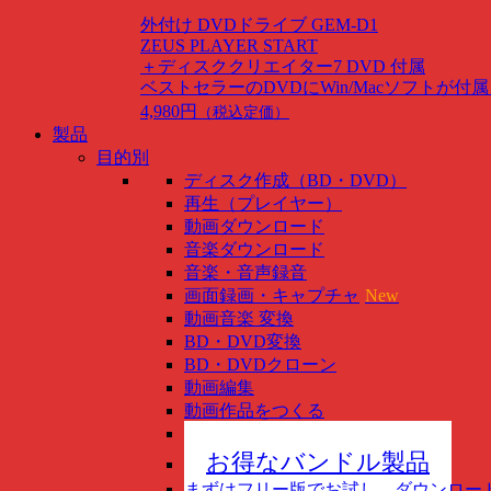
外付け DVDドライブ GEM-D1
ZEUS PLAYER START
＋ディスククリエイター7 DVD 付属
ベストセラーのDVDにWin/Macソフトが付
4,980円
（税込定価）
製品
目的別
ディスク作成（BD・DVD）
再生（プレイヤー）
動画ダウンロード
音楽ダウンロード
音楽・音声録音
画面録画・キャプチャ
New
動画音楽 変換
BD・DVD変換
BD・DVDクローン
動画編集
動画作品をつくる
スマホ管理
New
お得なバンドル製品
まずはフリー版でお試し、ダウンロー