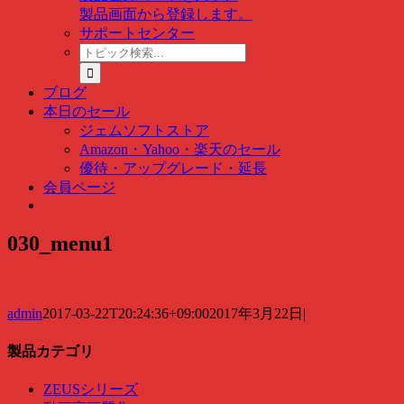
製品画面から登録します。
サポートセンター
ト
ピ
ッ
ブログ
ク
本日のセール
検
ジェムソフトストア
索
Amazon・Yahoo・楽天のセール
…
優待・アップグレード・延長
会員ページ
030_menu1
admin
2017-03-22T20:24:36+09:00
2017年3月22日
|
製品カテゴリ
ZEUSシリーズ