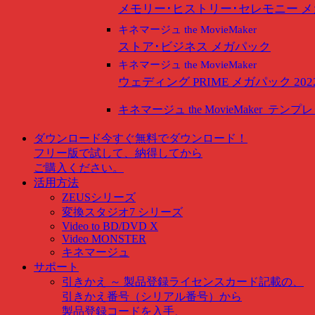
メモリー･ヒストリー･セレモニー 
キネマージュ the MovieMaker
ストア･ビジネス メガパック
キネマージュ the MovieMaker
ウェディング PRIME メガパック 202
キネマージュ the MovieMaker
テンプレ
ダウンロード
今すぐ無料でダウンロード！
フリー版で試して、納得してから
ご購入ください。
活用方法
ZEUSシリーズ
変換スタジオ7 シリーズ
Video to BD/DVD X
Video MONSTER
キネマージュ
サポート
引きかえ ～ 製品登録
ライセンスカード記載の、
引きかえ番号（シリアル番号）から
製品登録コードを入手、