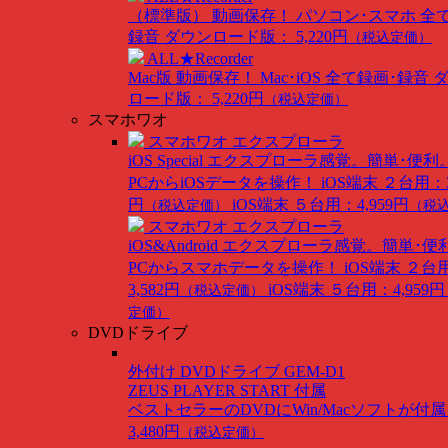
（標準版）
動画保存！ パソコン･スマホ 全
録音
ダウンロード版： 5,220円
（税込定価）
ALL★Recorder
Mac版
動画保存！ Mac･iOS 全て録画･録音
ロード版： 5,220円
（税込定価）
スマホワオ
スマホワオ エクスプローラ
iOS Special
エクスプローラ感覚。簡単･便利
PCからiOSデータを操作！
iOS端末 ２台用：3
円
iOS端末 ５台用：4,959円
（税込定価）
（税
スマホワオ エクスプローラ
iOS&Android
エクスプローラ感覚。簡単･便
PCからスマホデータを操作！
iOS端末 ２台
3,582円
iOS端末 ５台用：4,959円
（税込定価）
定価）
DVDドライブ
外付け DVDドライブ GEM-D1
ZEUS PLAYER START 付属
ベストセラーのDVDにWin/Macソフトが付
3,480円
（税込定価）