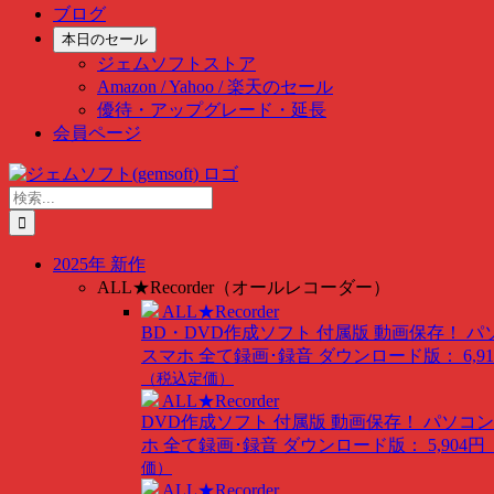
ブログ
本日のセール
ジェムソフトストア
Amazon / Yahoo / 楽天のセール
優待・アップグレード・延長
会員ページ
Skip
to
検
content
索
…
2025年 新作
ALL★Recorder（オールレコーダー）
ALL★Recorder
BD・DVD作成ソフト 付属版
動画保存！ パ
スマホ 全て録画･録音
ダウンロード版： 6,91
（税込定価）
ALL★Recorder
DVD作成ソフト 付属版
動画保存！ パソコン
ホ 全て録画･録音
ダウンロード版： 5,904円
価）
ALL★Recorder