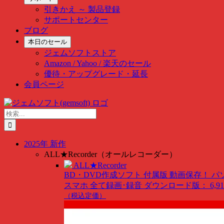
引きかえ ～ 製品登録
サポートセンター
ブログ
本日のセール
ジェムソフトストア
Amazon / Yahoo / 楽天のセール
優待・アップグレード・延長
会員ページ
Skip
to
検
content
索
…
2025年 新作
ALL★Recorder（オールレコーダー）
ALL★Recorder
BD・DVD作成ソフト 付属版
動画保存！ パ
スマホ 全て録画･録音
ダウンロード版： 6,91
（税込定価）