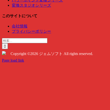
パワーポイント変換シリーズ
変換スタジオシリーズ
このサイトについて
会社情報
プライバシーポリシー
検
索
…
Copyright ©2026 ジェムソフト All rights reserved.
Twitter
Instagram
Facebook
Page load link
Go
to
Top