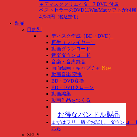
＋ディスククリエイター7 DVD 付属
ベストセラーのDVDにWin/Macソフトが付
4,980円
（税込定価）
製品
目的別
ディスク作成（BD・DVD）
再生（プレイヤー）
動画ダウンロード
音楽ダウンロード
音楽・音声録音
画面録画・キャプチャ
New
動画音楽 変換
BD・DVD変換
BD・DVDクローン
動画編集
動画作品をつくる
スマホ管理
New
お得なバンドル製品
まずはフリー版でお試し、ダウンロー
ちら
ZEUS