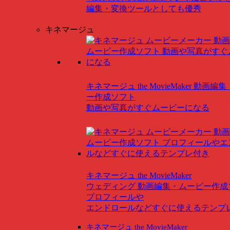
編集・変換ツールとしても優秀
キネマージュ
キネマージュ the MovieMaker
動画編集
ー作成ソフト
動画や写真がすぐムービーになる
キネマージュ the MovieMaker
ウェディング
動画編集・ムービー作成
プロフィールや
エンドロールなどすぐに使えるテンプ
キネマージュ the MovieMaker