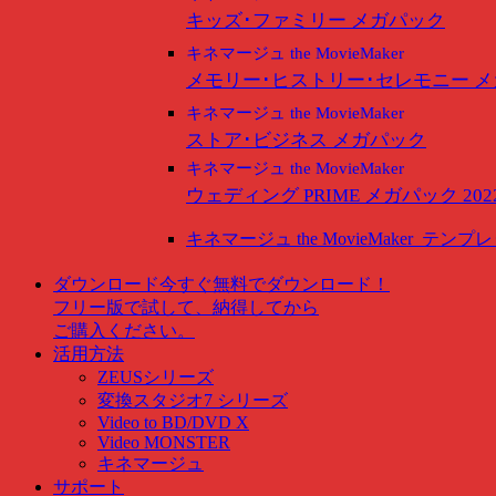
キッズ･ファミリー メガパック
キネマージュ the MovieMaker
メモリー･ヒストリー･セレモニー 
キネマージュ the MovieMaker
ストア･ビジネス メガパック
キネマージュ the MovieMaker
ウェディング PRIME メガパック 202
キネマージュ the MovieMaker
テンプレ
ダウンロード
今すぐ無料でダウンロード！
フリー版で試して、納得してから
ご購入ください。
活用方法
ZEUSシリーズ
変換スタジオ7 シリーズ
Video to BD/DVD X
Video MONSTER
キネマージュ
サポート