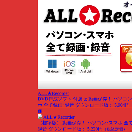
ALL★Recorder
DVD作成ソフト 付属版
動画保存！ パソコン
ホ 全て録画･録音
ダウンロード版： 5,904円
価）
ALL★Recorder
（標準版）
動画保存！ パソコン･スマホ 全
録音
ダウンロード版： 5,220円
（税込定価）