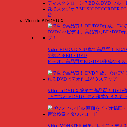
ディスククローン 7 BD & DVD
ブルー
変換スタジオ 7 MUSIC RECORDER
P
音
Video to BD/DVD X
Video BD/DVD X
簡単で高品質！ BD/
で観れるBD・DVD
ビデオ。高品質なBD･DVD作成が３
Video to DVD X
簡単で高品質！ DVD
TVで観れるDVDビデオ作成が３ステ
Video MONSTER
簡単キレイにビデオ