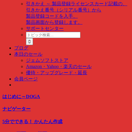
引きかえ ～ 製品登録
ライセンスカード記載の、
引きかえ番号（シリアル番号）から
製品登録コードを入手、
製品画面から登録します。
サポートセンター
ト
ピ
ッ
ブログ
ク
本日のセール
検
ジェムソフトストア
索
Amazon・Yahoo・楽天のセール
…
優待・アップグレード・延長
会員ページ
はじめに～DOGA
ナビゲーター
5分でできる！ かんたん作成