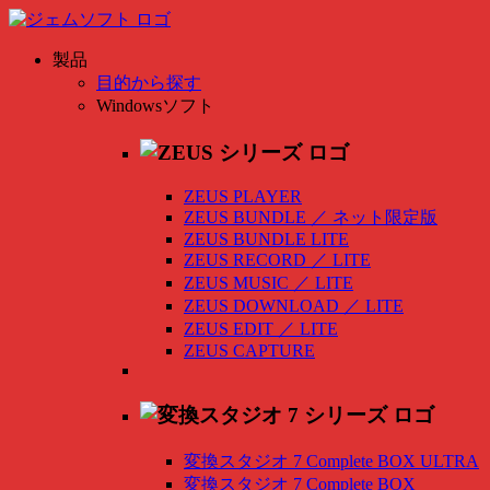
製品
目的から探す
Windowsソフト
ZEUS PLAYER
ZEUS BUNDLE
／
ネット限定版
ZEUS BUNDLE LITE
ZEUS RECORD
／
LITE
ZEUS MUSIC
／
LITE
ZEUS DOWNLOAD
／
LITE
ZEUS EDIT
／
LITE
ZEUS CAPTURE
変換スタジオ 7 Complete BOX ULTRA
変換スタジオ 7 Complete BOX