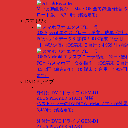
ALL★Recorder
Mac版
動画保存！ Mac･iOS 全て録画･録音
ロード版： 5,220円
（税込定価）
スマホワオ
スマホワオ エクスプローラ
iOS Special
エクスプローラ感覚。簡単･便利
PCからiOSデータを操作！
iOS端末 ２台用：3
円
iOS端末 ５台用：4,959円
（税込定価）
（税
スマホワオ エクスプローラ
iOS&Android
エクスプローラ感覚。簡単･便
PCからスマホデータを操作！
iOS端末 ２台
3,582円
iOS端末 ５台用：4,959円
（税込定価）
定価）
DVDドライブ
外付け DVDドライブ GEM-D1
ZEUS PLAYER START 付属
ベストセラーのDVDにWin/Macソフトが付
3,480円
（税込定価）
外付け DVDドライブ GEM-D1
ZEUS PLAYER START