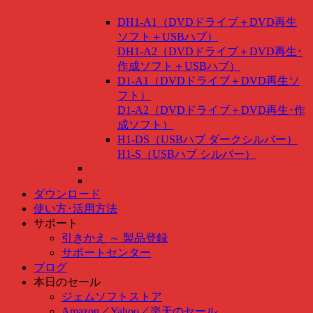
DH1-A1（DVDドライブ＋DVD再生
ソフト＋USBハブ）
DH1-A2（DVDドライブ＋DVD再生･
作成ソフト＋USBハブ）
D1-A1（DVDドライブ＋DVD再生ソ
フト）
D1-A2（DVDドライブ＋DVD再生･作
成ソフト）
H1-DS（USBハブ ダークシルバー）
H1-S（USBハブ シルバー）
ダウンロード
使い方･活用方法
サポート
引きかえ ～ 製品登録
サポートセンター
ブログ
本日のセール
ジェムソフトストア
Amazon
／
Yahoo
／
楽天のセール