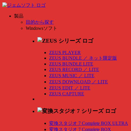
製品
目的から探す
Windowsソフト
ZEUS PLAYER
ZEUS BUNDLE
／
ネット限定版
ZEUS BUNDLE LITE
ZEUS RECORD
／
LITE
ZEUS MUSIC
／
LITE
ZEUS DOWNLOAD
／
LITE
ZEUS EDIT
／
LITE
ZEUS CAPTURE
変換スタジオ 7 Complete BOX ULTRA
変換スタジオ 7 Complete BOX