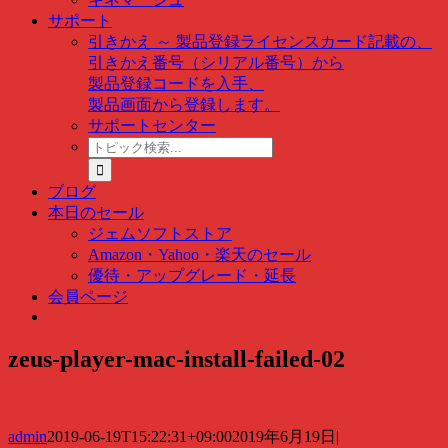
サポート
引きかえ ～ 製品登録
ライセンスカード記載の、
引きかえ番号（シリアル番号）から
製品登録コードを入手、
製品画面から登録します。
サポートセンター
ト
ピ
ッ
ブログ
ク
本日のセール
検
ジェムソフトストア
索
Amazon・Yahoo・楽天のセール
…
優待・アップグレード・延長
会員ページ
zeus-player-mac-install-failed-02
admin
2019-06-19T15:22:31+09:00
2019年6月19日
|