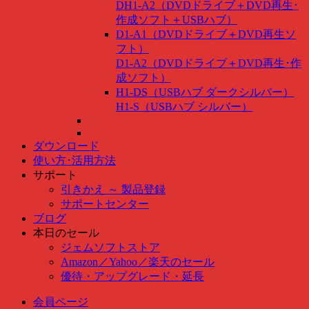
DH1-A2（DVDドライブ＋DVD再生･
作成ソフト＋USBハブ）
D1-A1（DVDドライブ＋DVD再生ソ
フト）
D1-A2（DVDドライブ＋DVD再生･作
成ソフト）
H1-DS（USBハブ ダークシルバー）
H1-S（USBハブ シルバー）
ダウンロード
使い方･活用方法
サポート
引きかえ ～ 製品登録
サポートセンター
ブログ
本日のセール
ジェムソフトストア
Amazon
／
Yahoo
／
楽天のセール
優待・アップグレード・延長
会員ページ