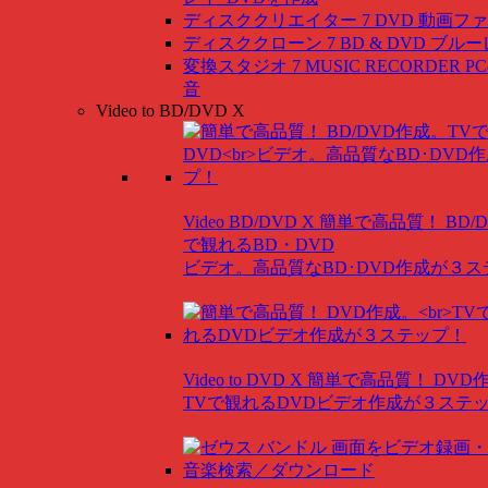
ディスククリエイター 7 DVD
動画ファ
ディスククローン 7 BD & DVD
ブルー
変換スタジオ 7 MUSIC RECORDER
P
音
Video to BD/DVD X
Video BD/DVD X
簡単で高品質！ BD/
で観れるBD・DVD
ビデオ。高品質なBD･DVD作成が３
Video to DVD X
簡単で高品質！ DVD
TVで観れるDVDビデオ作成が３ステ