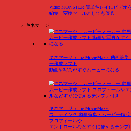
Video MONSTER
簡単キレイにビデオ
編集・変換ツールとしても優秀
キネマージュ
キネマージュ the MovieMaker
動画編集
ー作成ソフト
動画や写真がすぐムービーになる
キネマージュ the MovieMaker
ウェディング
動画編集・ムービー作成
プロフィールや
エンドロールなどすぐに使えるテンプ