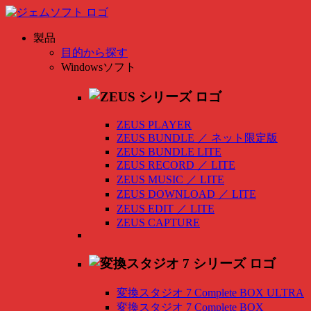
製品
目的から探す
Windowsソフト
ZEUS PLAYER
ZEUS BUNDLE
／
ネット限定版
ZEUS BUNDLE LITE
ZEUS RECORD
／
LITE
ZEUS MUSIC
／
LITE
ZEUS DOWNLOAD
／
LITE
ZEUS EDIT
／
LITE
ZEUS CAPTURE
変換スタジオ 7 Complete BOX ULTRA
変換スタジオ 7 Complete BOX