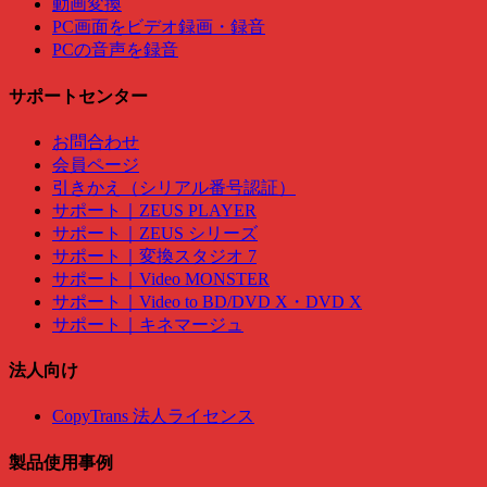
動画変換
PC画面をビデオ録画・録音
PCの音声を録音
サポートセンター
お問合わせ
会員ページ
引きかえ（シリアル番号認証）
サポート｜ZEUS PLAYER
サポート｜ZEUS シリーズ
サポート｜変換スタジオ 7
サポート｜Video MONSTER
サポート｜Video to BD/DVD X・DVD X
サポート｜キネマージュ
法人向け
CopyTrans 法人ライセンス
製品使用事例