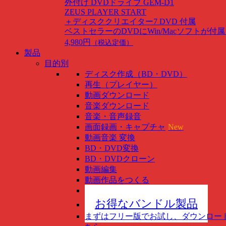
外付け DVDドライブ GEM-D1
ZEUS PLAYER START
＋ディスククリエイター7 DVD 付属
ベストセラーのDVDにWin/Macソフトが付
4,980円
（税込定価）
製品
目的別
ディスク作成（BD・DVD）
再生（プレイヤー）
動画ダウンロード
音楽ダウンロード
音楽・音声録音
画面録画・キャプチャ
New
動画音楽 変換
BD・DVD変換
BD・DVDクローン
動画編集
動画作品をつくる
スマホ管理
New
お得なバンドル製品
まずはフリー版でお試し、ダウンロー