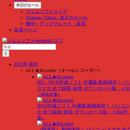
本日のセール
ジェムソフトストア
Amazon / Yahoo / 楽天のセール
優待・アップグレード・延長
会員ページ
Skip
to
検
content
索
…
2025年 新作
ALL★Recorder（オールレコーダー）
ALL★Recorder
BD・DVD作成ソフト 付属版
動画保存！ パ
スマホ 全て録画･録音
ダウンロード版： 6,91
（税込定価）
ALL★Recorder
DVD作成ソフト 付属版
動画保存！ パソコン
ホ 全て録画･録音
ダウンロード版： 5,904円
価）
ALL★Recorder
（標準版）
動画保存！ パソコン･スマホ 全