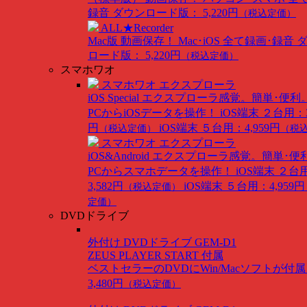
録音
ダウンロード版： 5,220円
（税込定価）
ALL★Recorder
Mac版
動画保存！ Mac･iOS 全て録画･録音
ロード版： 5,220円
（税込定価）
スマホワオ
スマホワオ エクスプローラ
iOS Special
エクスプローラ感覚。簡単･便利
PCからiOSデータを操作！
iOS端末 ２台用：3
円
iOS端末 ５台用：4,959円
（税込定価）
（税
スマホワオ エクスプローラ
iOS&Android
エクスプローラ感覚。簡単･便
PCからスマホデータを操作！
iOS端末 ２台
3,582円
iOS端末 ５台用：4,959円
（税込定価）
定価）
DVDドライブ
外付け DVDドライブ GEM-D1
ZEUS PLAYER START 付属
ベストセラーのDVDにWin/Macソフトが付
3,480円
（税込定価）