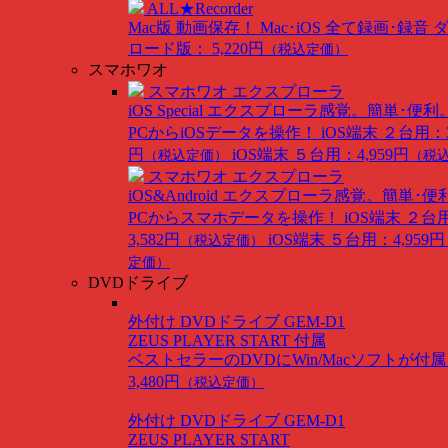
ALL★Recorder
Mac版
動画保存！ Mac･iOS 全て録画･録音
ロード版： 5,220円
（税込定価）
スマホワオ
スマホワオ エクスプローラ
iOS Special
エクスプローラ感覚。簡単･便利
PCからiOSデータを操作！
iOS端末 ２台用：3
円
iOS端末 ５台用：4,959円
（税込定価）
（税
スマホワオ エクスプローラ
iOS&Android
エクスプローラ感覚。簡単･便
PCからスマホデータを操作！
iOS端末 ２台
3,582円
iOS端末 ５台用：4,959円
（税込定価）
定価）
DVDドライブ
外付け DVDドライブ GEM-D1
ZEUS PLAYER START 付属
ベストセラーのDVDにWin/Macソフトが付
3,480円
（税込定価）
外付け DVDドライブ GEM-D1
ZEUS PLAYER START