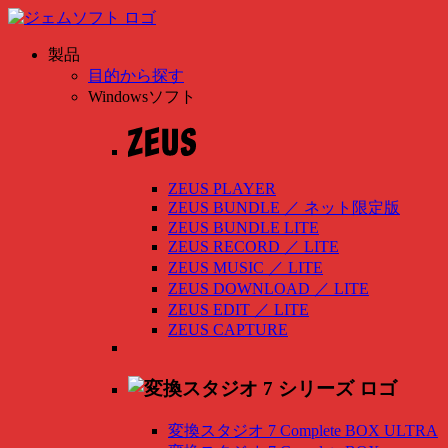
製品
目的から探す
Windowsソフト
ZEUS PLAYER
ZEUS BUNDLE
／
ネット限定版
ZEUS BUNDLE LITE
ZEUS RECORD
／
LITE
ZEUS MUSIC
／
LITE
ZEUS DOWNLOAD
／
LITE
ZEUS EDIT
／
LITE
ZEUS CAPTURE
変換スタジオ 7 Complete BOX ULTRA