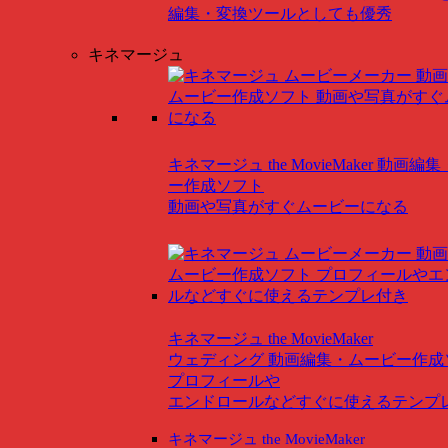
編集・変換ツールとしても優秀
キネマージュ
キネマージュ the MovieMaker
動画編集
ー作成ソフト
動画や写真がすぐムービーになる
キネマージュ the MovieMaker
ウェディング
動画編集・ムービー作成
プロフィールや
エンドロールなどすぐに使えるテンプ
キネマージュ the MovieMaker