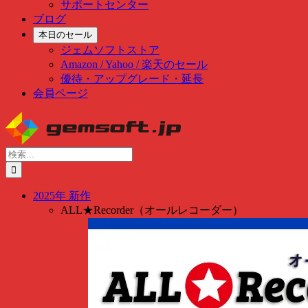
サポートセンター
ブログ
本日のセール
ジェムソフトストア
Amazon / Yahoo / 楽天のセール
優待・アップグレード・延長
会員ページ
Skip
to
content
検
索
…
2025年 新作
ALL★Recorder（オールレコーダー）