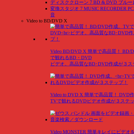
ディスククローン 7 BD & DVD
ブルー
変換スタジオ 7 MUSIC RECORDER
P
音
Video to BD/DVD X
Video BD/DVD X
簡単で高品質！ BD/
で観れるBD・DVD
ビデオ。高品質なBD･DVD作成が３
Video to DVD X
簡単で高品質！ DVD
TVで観れるDVDビデオ作成が３ステ
Video MONSTER
簡単キレイにビデオ