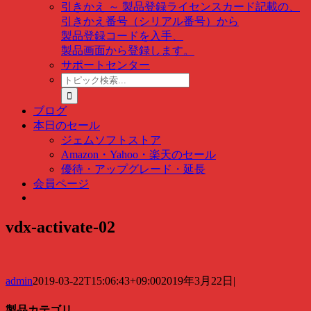
引きかえ ～ 製品登録
ライセンスカード記載の、
引きかえ番号（シリアル番号）から
製品登録コードを入手、
製品画面から登録します。
サポートセンター
ト
ピ
ッ
ブログ
ク
本日のセール
検
ジェムソフトストア
索
Amazon・Yahoo・楽天のセール
…
優待・アップグレード・延長
会員ページ
vdx-activate-02
admin
2019-03-22T15:06:43+09:00
2019年3月22日
|
製品カテゴリ