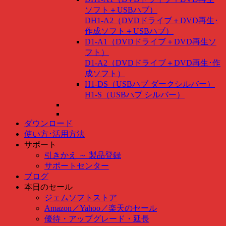
ソフト＋USBハブ）
DH1-A2（DVDドライブ＋DVD再生･
作成ソフト＋USBハブ）
D1-A1（DVDドライブ＋DVD再生ソ
フト）
D1-A2（DVDドライブ＋DVD再生･作
成ソフト）
H1-DS（USBハブ ダークシルバー）
H1-S（USBハブ シルバー）
ダウンロード
使い方･活用方法
サポート
引きかえ ～ 製品登録
サポートセンター
ブログ
本日のセール
ジェムソフトストア
Amazon
／
Yahoo
／
楽天のセール
優待・アップグレード・延長