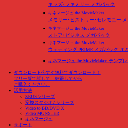
キッズ･ファミリー メガパック
キネマージュ the MovieMaker
メモリー･ヒストリー･セレモニー 
キネマージュ the MovieMaker
ストア･ビジネス メガパック
キネマージュ the MovieMaker
ウェディング PRIME メガパック 202
キネマージュ the MovieMaker
テンプレ
ダウンロード
今すぐ無料でダウンロード！
フリー版で試して、納得してから
ご購入ください。
活用方法
ZEUSシリーズ
変換スタジオ7 シリーズ
Video to BD/DVD X
Video MONSTER
キネマージュ
サポート