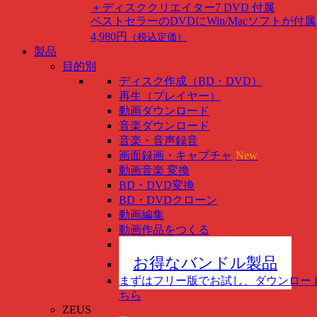
＋ディスククリエイター7 DVD 付属
ベストセラーのDVDにWin/Macソフトが付
4,980円
（税込定価）
製品
目的別
ディスク作成（BD・DVD）
再生（プレイヤー）
動画ダウンロード
音楽ダウンロード
音楽・音声録音
画面録画・キャプチャ
New
動画音楽 変換
BD・DVD変換
BD・DVDクローン
動画編集
動画作品をつくる
スマホ管理
New
お得なバンドル製品
まずはフリー版でお試し、ダウンロー
ちら
ZEUS