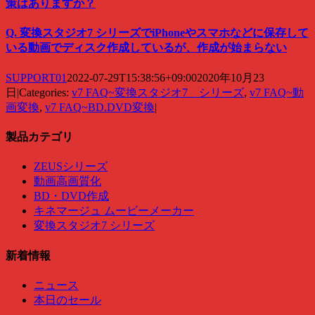
策はありますか？
Q. 変換スタジオ7 シリーズでiPhoneやスマホなどに保存して
いる動画でディスク作成しているが、作成が始まらない
SUPPORT01
2022-07-29T15:38:56+09:00
2020年10月23
日
|
Categories:
v7 FAQ~変換スタジオ7 シリーズ
,
v7 FAQ~動
画変換
,
v7 FAQ~BD.DVD変換
|
製品カテゴリ
ZEUSシリーズ
動画高画質化
BD・DVD作成
キネマージュ ムービーメーカー
変換スタジオ7 シリーズ
新着情報
ニュース
本日のセール