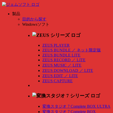
製品
目的から探す
Windowsソフト
ZEUS PLAYER
ZEUS BUNDLE
／
ネット限定版
ZEUS BUNDLE LITE
ZEUS RECORD
／
LITE
ZEUS MUSIC
／
LITE
ZEUS DOWNLOAD
／
LITE
ZEUS EDIT
／
LITE
ZEUS CAPTURE
変換スタジオ 7 Complete BOX ULTRA
変換スタジオ 7 Complete BOX