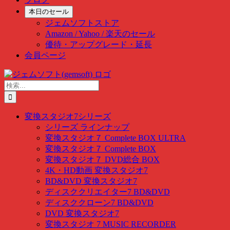
本日のセール
ジェムソフトストア
Amazon / Yahoo / 楽天のセール
優待・アップグレード・延長
会員ページ
Skip
to
検
content
索
…
変換スタジオ7シリーズ
シリーズ ラインナップ
変換スタジオ７ Complete BOX ULTRA
変換スタジオ７ Complete BOX
変換スタジオ７ DVD総合 BOX
4K・HD動画 変換スタジオ7
BD&DVD 変換スタジオ7
ディスククリエイター7 BD&DVD
ディスククローン7 BD&DVD
DVD 変換スタジオ7
変換スタジオ 7 MUSIC RECORDER