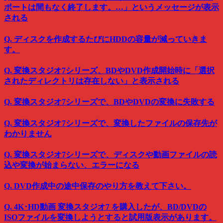
ポートは間もなく終了します。…」というメッセージが表示
される
Q. ディスクを作成するたびにHDDの容量が減っていきま
す。
Q. 変換スタジオ7シリーズ、BDやDVD作成開始時に「選択
されたディレクトリは存在しない」と表示される
Q. 変換スタジオ7シリーズで、BDやDVDの変換に失敗する
Q. 変換スタジオ7シリーズで、変換したファイルの保存先が
わかりません
Q. 変換スタジオ7シリーズで、ディスクや動画ファイルの読
込や変換が始まらない、エラーになる
Q. DVD作成中の途中保存のやり方を教えて下さい。
Q. 4K･HD動画 変換スタジオ7 を購入したが、BD/DVDの
ISOファイルを変換しようとすると試用版表示があります。