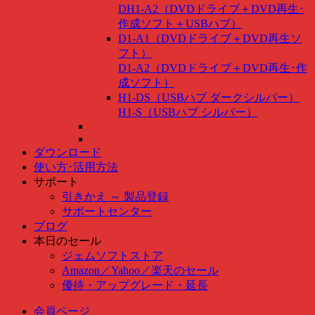
DH1-A2（DVDドライブ＋DVD再生･
作成ソフト＋USBハブ）
D1-A1（DVDドライブ＋DVD再生ソ
フト）
D1-A2（DVDドライブ＋DVD再生･作
成ソフト）
H1-DS（USBハブ ダークシルバー）
H1-S（USBハブ シルバー）
ダウンロード
使い方･活用方法
サポート
引きかえ ～ 製品登録
サポートセンター
ブログ
本日のセール
ジェムソフトストア
Amazon
／
Yahoo
／
楽天のセール
優待・アップグレード・延長
会員ページ