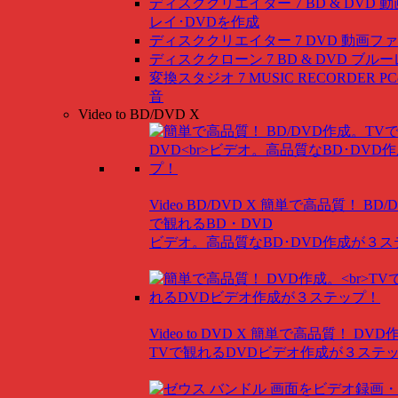
ディスククリエイター 7 BD & DVD
動
レイ･DVDを作成
ディスククリエイター 7 DVD
動画ファ
ディスククローン 7 BD & DVD
ブルー
変換スタジオ 7 MUSIC RECORDER
P
音
Video to BD/DVD X
Video BD/DVD X
簡単で高品質！ BD/
で観れるBD・DVD
ビデオ。高品質なBD･DVD作成が３
Video to DVD X
簡単で高品質！ DVD
TVで観れるDVDビデオ作成が３ステ