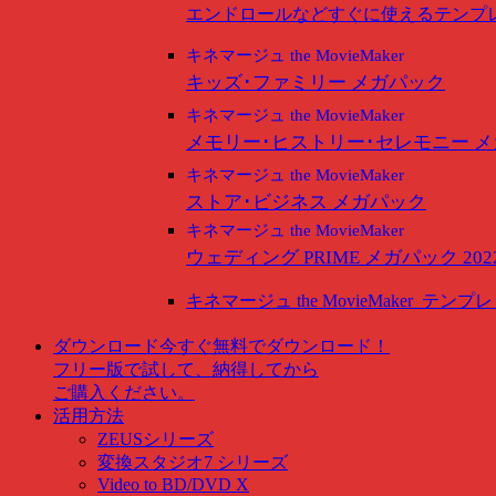
エンドロールなどすぐに使えるテンプ
キネマージュ the MovieMaker
キッズ･ファミリー メガパック
キネマージュ the MovieMaker
メモリー･ヒストリー･セレモニー 
キネマージュ the MovieMaker
ストア･ビジネス メガパック
キネマージュ the MovieMaker
ウェディング PRIME メガパック 202
キネマージュ the MovieMaker
テンプレ
ダウンロード
今すぐ無料でダウンロード！
フリー版で試して、納得してから
ご購入ください。
活用方法
ZEUSシリーズ
変換スタジオ7 シリーズ
Video to BD/DVD X