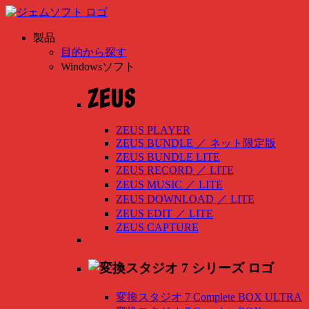
製品
目的から探す
Windowsソフト
ZEUS PLAYER
ZEUS BUNDLE
／
ネット限定版
ZEUS BUNDLE LITE
ZEUS RECORD
／
LITE
ZEUS MUSIC
／
LITE
ZEUS DOWNLOAD
／
LITE
ZEUS EDIT
／
LITE
ZEUS CAPTURE
変換スタジオ 7 Complete BOX ULTRA