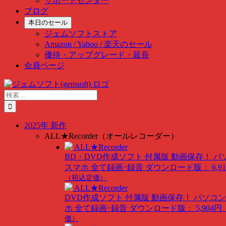
サポートセンター
ブログ
本日のセール
ジェムソフトストア
Amazon / Yahoo / 楽天のセール
優待・アップグレード・延長
会員ページ
Skip
to
検
content
索
…
2025年 新作
ALL★Recorder（オールレコーダー）
ALL★Recorder
BD・DVD作成ソフト 付属版
動画保存！ パ
スマホ 全て録画･録音
ダウンロード版： 6,91
（税込定価）
ALL★Recorder
DVD作成ソフト 付属版
動画保存！ パソコン
ホ 全て録画･録音
ダウンロード版： 5,904円
価）