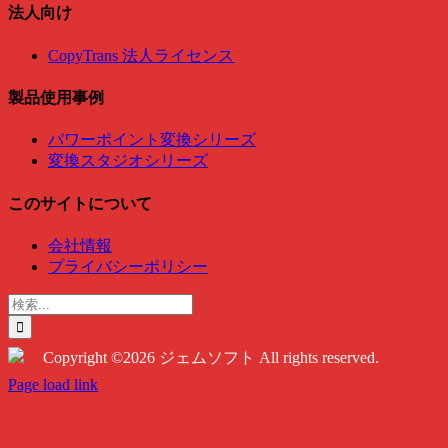
法人向け
CopyTrans 法人ライセンス
製品使用事例
パワーポイント変換シリーズ
変換スタジオシリーズ
このサイトについて
会社情報
プライバシーポリシー
検
索
…
Copyright ©2026 ジェムソフト All rights reserved.
Twitter
Instagram
Facebook
Page load link
Go
to
Top