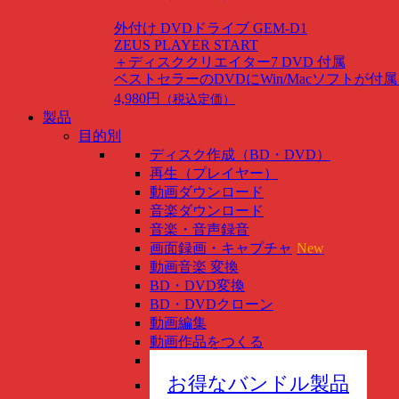
外付け DVDドライブ GEM-D1
ZEUS PLAYER START
＋ディスククリエイター7 DVD 付属
ベストセラーのDVDにWin/Macソフトが付
4,980円
（税込定価）
製品
目的別
ディスク作成（BD・DVD）
再生（プレイヤー）
動画ダウンロード
音楽ダウンロード
音楽・音声録音
画面録画・キャプチャ
New
動画音楽 変換
BD・DVD変換
BD・DVDクローン
動画編集
動画作品をつくる
スマホ管理
New
お得なバンドル製品