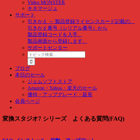
Video MONSTER
キネマージュ
サポート
引きかえ ～ 製品登録
ライセンスカード記載の、
引きかえ番号（シリアル番号）から
製品登録コードを入手、
製品画面から登録します。
サポートセンター
ト
ピ
ッ
ブログ
ク
本日のセール
検
ジェムソフトストア
索
Amazon・Yahoo・楽天のセール
…
優待・アップグレード・延長
会員ページ
変換スタジオ7 シリーズ よくある質問(FAQ)