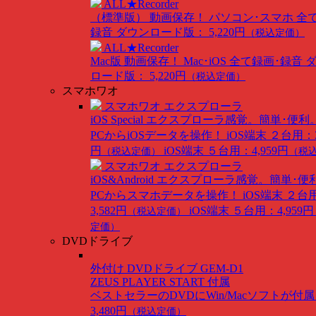
ALL★Recorder
（標準版）
動画保存！ パソコン･スマホ 全
録音
ダウンロード版： 5,220円
（税込定価）
ALL★Recorder
Mac版
動画保存！ Mac･iOS 全て録画･録音
ロード版： 5,220円
（税込定価）
スマホワオ
スマホワオ エクスプローラ
iOS Special
エクスプローラ感覚。簡単･便利
PCからiOSデータを操作！
iOS端末 ２台用：3
円
iOS端末 ５台用：4,959円
（税込定価）
（税
スマホワオ エクスプローラ
iOS&Android
エクスプローラ感覚。簡単･便
PCからスマホデータを操作！
iOS端末 ２台
3,582円
iOS端末 ５台用：4,959円
（税込定価）
定価）
DVDドライブ
外付け DVDドライブ GEM-D1
ZEUS PLAYER START 付属
ベストセラーのDVDにWin/Macソフトが付
3,480円
（税込定価）