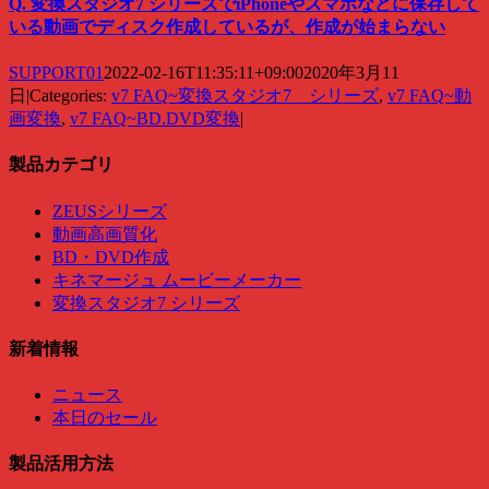
Q. 変換スタジオ7 シリーズでiPhoneやスマホなどに保存して
いる動画でディスク作成しているが、作成が始まらない
SUPPORT01
2022-02-16T11:35:11+09:00
2020年3月11
日
|
Categories:
v7 FAQ~変換スタジオ7 シリーズ
,
v7 FAQ~動
画変換
,
v7 FAQ~BD.DVD変換
|
製品カテゴリ
ZEUSシリーズ
動画高画質化
BD・DVD作成
キネマージュ ムービーメーカー
変換スタジオ7 シリーズ
新着情報
ニュース
本日のセール
製品活用方法