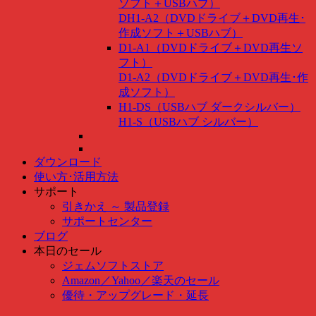
ソフト＋USBハブ）
DH1-A2（DVDドライブ＋DVD再生･
作成ソフト＋USBハブ）
D1-A1（DVDドライブ＋DVD再生ソ
フト）
D1-A2（DVDドライブ＋DVD再生･作
成ソフト）
H1-DS（USBハブ ダークシルバー）
H1-S（USBハブ シルバー）
ダウンロード
使い方･活用方法
サポート
引きかえ ～ 製品登録
サポートセンター
ブログ
本日のセール
ジェムソフトストア
Amazon
／
Yahoo
／
楽天のセール
優待・アップグレード・延長