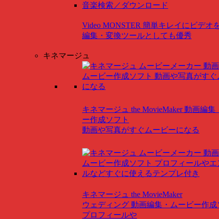
Video MONSTER
簡単キレイにビデオ
編集・変換ツールとしても優秀
キネマージュ
キネマージュ the MovieMaker
動画編集
ー作成ソフト
動画や写真がすぐムービーになる
キネマージュ the MovieMaker
ウェディング
動画編集・ムービー作成
プロフィールや