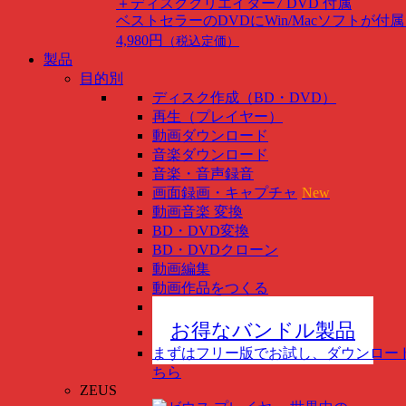
＋ディスククリエイター7 DVD 付属
ベストセラーのDVDにWin/Macソフトが付
4,980円
（税込定価）
製品
目的別
ディスク作成（BD・DVD）
再生（プレイヤー）
動画ダウンロード
音楽ダウンロード
音楽・音声録音
画面録画・キャプチャ
New
動画音楽 変換
BD・DVD変換
BD・DVDクローン
動画編集
動画作品をつくる
スマホ管理
New
お得なバンドル製品
まずはフリー版でお試し、ダウンロー
ちら
ZEUS