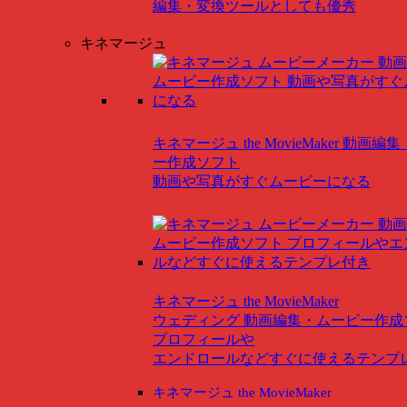
編集・変換ツールとしても優秀
キネマージュ
キネマージュ the MovieMaker
動画編集
ー作成ソフト
動画や写真がすぐムービーになる
キネマージュ the MovieMaker
ウェディング
動画編集・ムービー作成
プロフィールや
エンドロールなどすぐに使えるテンプ
キネマージュ the MovieMaker