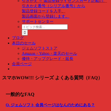
引きかえ ～ 製品登録
ライセンスカード記載の、
引きかえ番号（シリアル番号）から
製品登録コードを入手、
製品画面から登録します。
サポートセンター
ト
ピ
ッ
ブログ
ク
本日のセール
検
ジェムソフトストア
索
Amazon・Yahoo・楽天のセール
…
優待・アップグレード・延長
会員ページ
スマホWOW!!! シリーズ よくある質問（FAQ）
一般的なFAQ
Q. ジェムソフト 会員ページはなんのためにある？