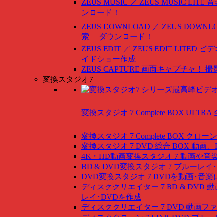
ZEUS MUSIC ／ ZEUS MUSIC LITE
音
ンロード！
ZEUS DOWNLOAD ／ ZEUS DOWNLO
索！ ダウンロード！
ZEUS EDIT ／ ZEUS EDIT LITED
ビデ
イドショー作成
ZEUS CAPTURE
画面キャプチャ！ 撮
変換スタジオ7
変換スタジオ 7 Complete BOX ULTRA
変換スタジオ 7 Complete BOX
クローン
変換スタジオ 7 DVD 総合 BOX
動画、
4K・HD動画変換スタジオ 7
動画や音
BD & DVD変換スタジオ 7
ブルーレイ･
DVD変換スタジオ 7
DVDを動画･音楽
ディスククリエイター 7 BD & DVD
動
レイ･DVDを作成
ディスククリエイター 7 DVD
動画ファ