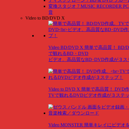
ディスククローン 7 BD & DVD
ブルー
変換スタジオ 7 MUSIC RECORDER
P
音
Video to BD/DVD X
Video BD/DVD X
簡単で高品質！ BD/
で観れるBD・DVD
ビデオ。高品質なBD･DVD作成が３
Video to DVD X
簡単で高品質！ DVD
TVで観れるDVDビデオ作成が３ステ
Video MONSTER
簡単キレイにビデオ