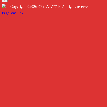
…
Copyright ©2026 ジェムソフト All rights reserved.
Twitter
Instagram
Facebook
Page load link
Go
to
Top