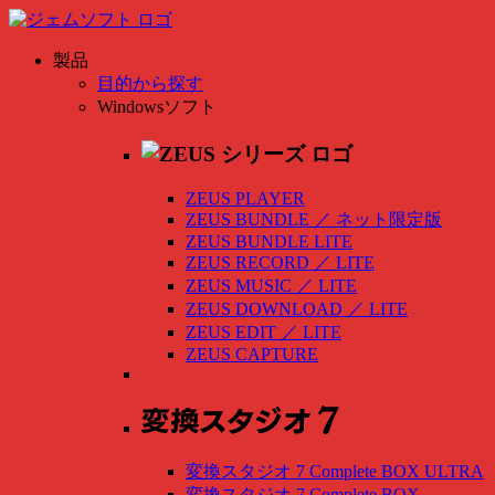
製品
目的から探す
Windowsソフト
ZEUS PLAYER
ZEUS BUNDLE
／
ネット限定版
ZEUS BUNDLE LITE
ZEUS RECORD
／
LITE
ZEUS MUSIC
／
LITE
ZEUS DOWNLOAD
／
LITE
ZEUS EDIT
／
LITE
ZEUS CAPTURE
変換スタジオ 7 Complete BOX ULTRA
変換スタジオ 7 Complete BOX