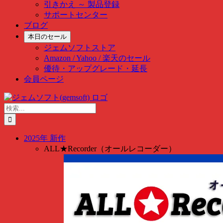
引きかえ ～ 製品登録
サポートセンター
ブログ
本日のセール
ジェムソフトストア
Amazon / Yahoo / 楽天のセール
優待・アップグレード・延長
会員ページ
Skip
to
検
content
索
…
2025年 新作
ALL★Recorder（オールレコーダー）