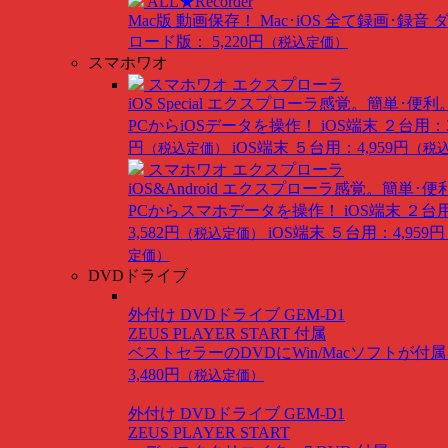
ALL★Recorder
Mac版
動画保存！ Mac･iOS 全て録画･録音
ロード版： 5,220円
（税込定価）
スマホワオ
スマホワオ エクスプローラ
iOS Special
エクスプローラ感覚。簡単･便利
PCからiOSデータを操作！
iOS端末 ２台用：3
円
iOS端末 ５台用：4,959円
（税込定価）
（税
スマホワオ エクスプローラ
iOS&Android
エクスプローラ感覚。簡単･便
PCからスマホデータを操作！
iOS端末 ２台
3,582円
iOS端末 ５台用：4,959円
（税込定価）
定価）
DVDドライブ
外付け DVDドライブ GEM-D1
ZEUS PLAYER START 付属
ベストセラーのDVDにWin/Macソフトが付
3,480円
（税込定価）
外付け DVDドライブ GEM-D1
ZEUS PLAYER START