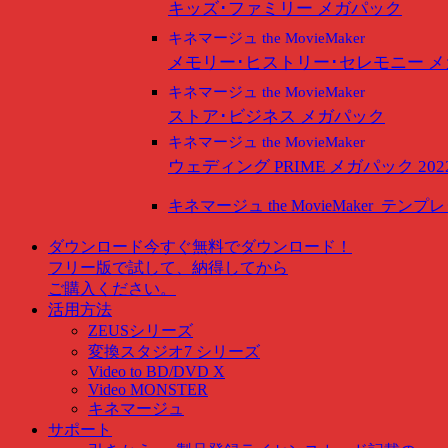
キッズ･ファミリー メガパック
キネマージュ the MovieMaker
メモリー･ヒストリー･セレモニー 
キネマージュ the MovieMaker
ストア･ビジネス メガパック
キネマージュ the MovieMaker
ウェディング PRIME メガパック 202
キネマージュ the MovieMaker
テンプレ
ダウンロード
今すぐ無料でダウンロード！
フリー版で試して、納得してから
ご購入ください。
活用方法
ZEUSシリーズ
変換スタジオ7 シリーズ
Video to BD/DVD X
Video MONSTER
キネマージュ
サポート