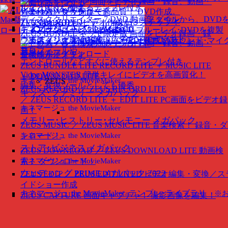
動画作品をつくる
レイ･DVDを作成
ALL★Recorder
Video to DVD X
簡単で高品質！ DVD作成。
スマホ管理
New
ディスククリエイター 7 DVD
動画ファイルから、DVD
Mac版
動画保存！ Mac･iOS 全て録画･録音
ダウン
TVで観れるDVDビデオ作成が３ステップ！
ZEUS BUNDEL ／
お得なバンドル製品
キネマージュ the MovieMaker
ディスククローン 7 BD & DVD
ブルーレイ･DVDを複製
ロード版： 5,220円
（税込定価）
ZEUS BUNDEL ネット限定版
画面をビデオ録画・録
まずはフリー版でお試し、ダウンロードはこ
ウェディング
動画編集・ムービー作成ソフト。
変換スタジオ 7 MUSIC RECORDER
PCのサウンド･マイ
音、動画・音楽検索／ダウンロード
ちら
プロフィールや
音
全機能が使えます
エンドロールなどすぐに使えるテンプレ付き
ZEUS BUNDLE LITE
RECORD LITE ＋ MUSIC LITE
Video MONSTER
簡単キレイにビデオを高画質化！
＋ DOWNLOAD LITE
キネマージュ the MovieMaker
ZEUS
編集・変換ツールとしても優秀
ZEUS RECORD ／ ZEUS RECORD LITE
キッズ･ファミリー メガパック
／ ZEUS RECORD LITE ＋ EDIT LITE
PC画面をビデオ録
キネマージュ the MovieMaker
画！
メモリー･ヒストリー･セレモニー メガパック
ZEUS MUSIC ／ ZEUS MUSIC LITE
音楽検索！ 録音・
ンロード！
キネマージュ the MovieMaker
ストア･ビジネス メガパック
ZEUS DOWNLOAD ／ ZEUS DOWNLOAD LITE
動画検
索！ ダウンロード！
キネマージュ the MovieMaker
ウェディング PRIME メガパック 2022
ZEUS EDIT ／ ZEUS EDIT LITED
ビデオ編集・変換／ス
イドショー作成
キネマージュ the MovieMaker
テンプレ･ライブラリ
※
ZEUS CAPTURE
画面キャプチャ！ 撮影画像を編集！