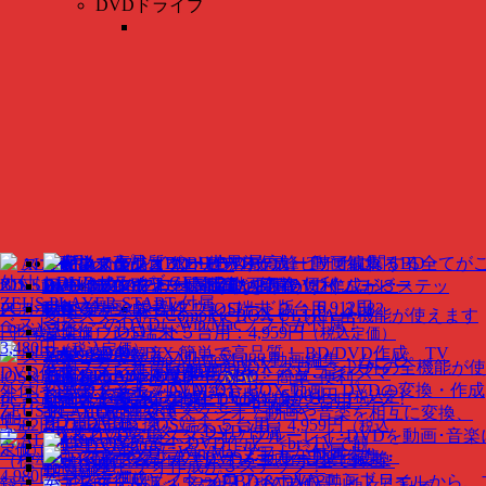
DVDドライブ
ディスク作成（BD・DVD）
製品
ALL★Recorder
スマホワオ エクスプローラ
外付け DVDドライブ GEM-D1
BD・DVD作成ソフト 付属版
iOS Special
エクスプローラ感覚。簡単･便利。
動画保存！ パソコン･
再生（プレイヤー）
目的別
ZEUS PLAYER START 付属
スマホ 全て録画･録音
ダウンロード版： 6,912円
PCからiOSデータを操作！
動画ダウンロード
iOS端末 ２台用：3,582
変換スタジオ 7 Complete BOX ULTRA
全機能が使えます
ベストセラーのDVDにWin/Macソフトが付属！
（税込定価）
音楽ダウンロード
円
iOS端末 ５台用：4,959円
（税込定価）
（税込定価）
3,480円
（税込定価）
ALL★Recorder
Video BD/DVD X
簡単で高品質！ BD/DVD作成。TV
音楽・音声録音
スマホワオ エクスプローラ
キネマージュ the MovieMaker
動画編集・ムービ
変換スタジオ 7 Complete BOX
クローン以外の全機能が使
DVD作成ソフト 付属版
動画保存！ パソコン･スマ
ZEUS PLAYER
で観れるBD・DVD
世界中のBD・
iOS&Android
画面録画・キャプチャ
エクスプローラ感覚。簡単･便利。
New
ー作成ソフト
外付け DVDドライブ GEM-D1
変換スタジオ 7 DVD 総合 BOX
動画、DVDの変換・作成
ホ 全て録画･録音
ダウンロード版： 5,904円
（税込定
DVD・ビデオ・音楽
ビデオ。高品質なBD･DVD作成が３ステップ！
動画音楽 変換
PCからスマホデータを操作！
iOS端末 ２台用：
動画や写真がすぐムービーになる
ZEUS PLAYER START
4K・HD動画変換スタジオ 7
動画や音楽を相互に変換、
価）
を万能再生
BD・DVD変換
3,582円
iOS端末 ５台用：4,959円
（税込定価）
（税込
＋ディスククリエイター7 DVD 付属
BD & DVD変換スタジオ 7
ブルーレイ･DVDを動画･音楽
ALL★Recorder
BD・DVDクローン
定価）
ベストセラーのDVDにWin/Macソフトが付属！
DVD変換スタジオ 7
DVDを動画･音楽に変換
（標準版）
動画保存！ パソコン･スマホ 全て録画･
動画編集
4,980円
（税込定価）
ディスククリエイター 7 BD & DVD
動画ファイルから、
録音
ダウンロード版： 5,220円
（税込定価）