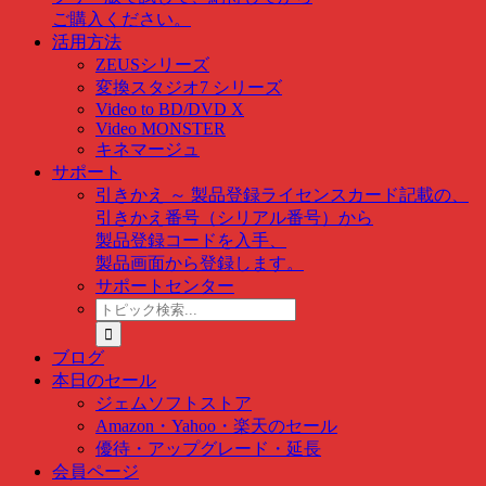
ご購入ください。
活用方法
ZEUSシリーズ
変換スタジオ7 シリーズ
Video to BD/DVD X
Video MONSTER
キネマージュ
サポート
引きかえ ～ 製品登録
ライセンスカード記載の、
引きかえ番号（シリアル番号）から
製品登録コードを入手、
製品画面から登録します。
サポートセンター
ト
ピ
ッ
ブログ
ク
本日のセール
検
ジェムソフトストア
索
Amazon・Yahoo・楽天のセール
…
優待・アップグレード・延長
会員ページ