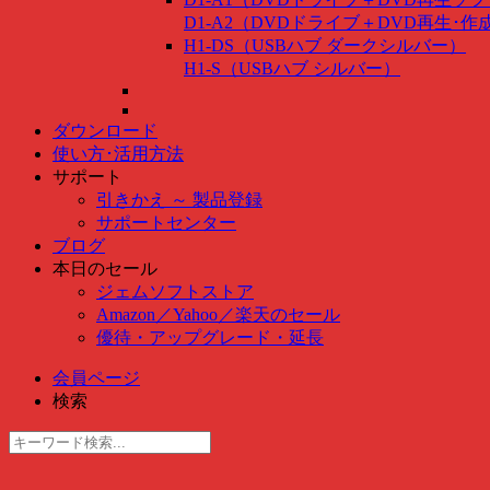
D1-A2（DVDドライブ＋DVD再生･
H1-DS（USBハブ ダークシルバー）
H1-S（USBハブ シルバー）
ダウンロード
使い方･活用方法
サポート
引きかえ ～ 製品登録
サポートセンター
ブログ
本日のセール
ジェムソフトストア
Amazon
／
Yahoo
／
楽天のセール
優待・アップグレード・延長
会員ページ
検索