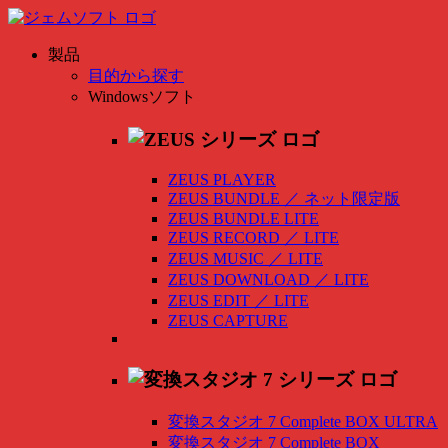
製品
目的から探す
Windowsソフト
ZEUS PLAYER
ZEUS BUNDLE
／
ネット限定版
ZEUS BUNDLE LITE
ZEUS RECORD
／
LITE
ZEUS MUSIC
／
LITE
ZEUS DOWNLOAD
／
LITE
ZEUS EDIT
／
LITE
ZEUS CAPTURE
変換スタジオ 7 Complete BOX ULTRA
変換スタジオ 7 Complete BOX