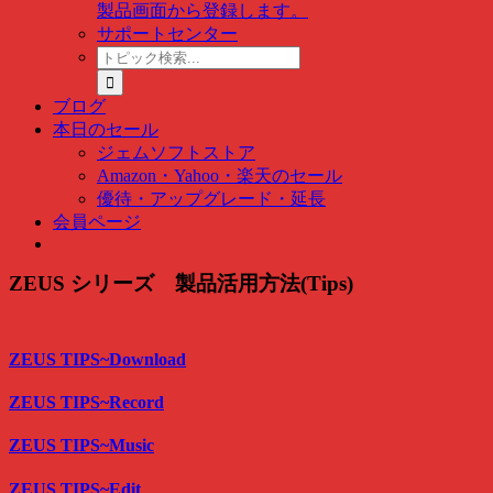
製品画面から登録します。
サポートセンター
ト
ピ
ッ
ブログ
ク
本日のセール
検
ジェムソフトストア
索
Amazon・Yahoo・楽天のセール
…
優待・アップグレード・延長
会員ページ
ZEUS シリーズ 製品活用方法(Tips)
ZEUS TIPS~Download
ZEUS TIPS~Record
ZEUS TIPS~Music
ZEUS TIPS~Edit