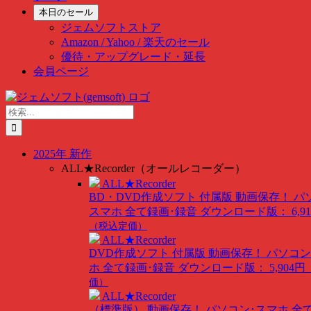
本日のセール
ジェムソフトストア
Amazon / Yahoo / 楽天のセール
優待・アップグレード・延長
会員ページ
Skip
to
検
content
索
…
2025年 新作
ALL★Recorder（オールレコーダー）
ALL★Recorder
BD・DVD作成ソフト 付属版
動画保存！ パ
スマホ 全て録画･録音
ダウンロード版： 6,91
（税込定価）
ALL★Recorder
DVD作成ソフト 付属版
動画保存！ パソコン
ホ 全て録画･録音
ダウンロード版： 5,904円
価）
ALL★Recorder
（標準版）
動画保存！ パソコン･スマホ 全