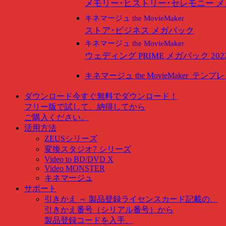
メモリー･ヒストリー･セレモニー 
キネマージュ the MovieMaker
ストア･ビジネス メガパック
キネマージュ the MovieMaker
ウェディング PRIME メガパック 202
キネマージュ the MovieMaker
テンプレ
ダウンロード
今すぐ無料でダウンロード！
フリー版で試して、納得してから
ご購入ください。
活用方法
ZEUSシリーズ
変換スタジオ7 シリーズ
Video to BD/DVD X
Video MONSTER
キネマージュ
サポート
引きかえ ～ 製品登録
ライセンスカード記載の、
引きかえ番号（シリアル番号）から
製品登録コードを入手、