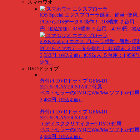
スマホワオ
スマホワオ エクスプローラ
iOS Special
エクスプローラ感覚。簡単･便利
PCからiOSデータを操作！
iOS端末 ２台用：3
円
iOS端末 ５台用：4,959円
（税込定価）
（税
スマホワオ エクスプローラ
iOS&Android
エクスプローラ感覚。簡単･便
PCからスマホデータを操作！
iOS端末 ２台
3,582円
iOS端末 ５台用：4,959円
（税込定価）
定価）
DVDドライブ
外付け DVDドライブ GEM-D1
ZEUS PLAYER START 付属
ベストセラーのDVDにWin/Macソフトが付
3,480円
（税込定価）
外付け DVDドライブ GEM-D1
ZEUS PLAYER START
＋ディスククリエイター7 DVD 付属
ベストセラーのDVDにWin/Macソフトが付
4,980円
（税込定価）