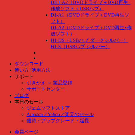
DH1-A2（DVDドライブ＋DVD再生･
作成ソフト＋USBハブ）
D1-A1（DVDドライブ＋DVD再生ソ
フト）
D1-A2（DVDドライブ＋DVD再生･作
成ソフト）
H1-DS（USBハブ ダークシルバー）
H1-S（USBハブ シルバー）
ダウンロード
使い方･活用方法
サポート
引きかえ ～ 製品登録
サポートセンター
ブログ
本日のセール
ジェムソフトストア
Amazon
／
Yahoo
／
楽天のセール
優待・アップグレード・延長
会員ページ