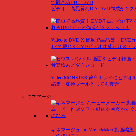
で観れるBD・DVD
ビデオ。高品質なBD･DVD作成が３
Video to DVD X
簡単で高品質！ DVD
TVで観れるDVDビデオ作成が３ステ
Video MONSTER
簡単キレイにビデオ
編集・変換ツールとしても優秀
キネマージュ
キネマージュ the MovieMaker
動画編集