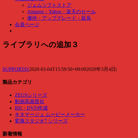
検
ジェムソフトストア
索
Amazon・Yahoo・楽天のセール
…
優待・アップグレード・延長
会員ページ
ライブラリへの追加３
SUPPORT01
2020-03-04T15:59:50+09:00
2020年3月4日
|
製品カテゴリ
ZEUSシリーズ
動画高画質化
BD・DVD作成
キネマージュ ムービーメーカー
変換スタジオ7 シリーズ
新着情報