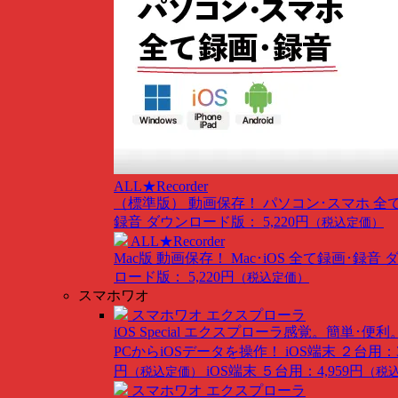
ALL★Recorder
（標準版）
動画保存！ パソコン･スマホ 全
録音
ダウンロード版： 5,220円
（税込定価）
ALL★Recorder
Mac版
動画保存！ Mac･iOS 全て録画･録音
ロード版： 5,220円
（税込定価）
スマホワオ
スマホワオ エクスプローラ
iOS Special
エクスプローラ感覚。簡単･便利
PCからiOSデータを操作！
iOS端末 ２台用：3
円
iOS端末 ５台用：4,959円
（税込定価）
（税
スマホワオ エクスプローラ