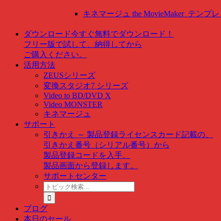
キネマージュ the MovieMaker
テンプレ
ダウンロード
今すぐ無料でダウンロード！
フリー版で試して、納得してから
ご購入ください。
活用方法
ZEUSシリーズ
変換スタジオ7 シリーズ
Video to BD/DVD X
Video MONSTER
キネマージュ
サポート
引きかえ ～ 製品登録
ライセンスカード記載の、
引きかえ番号（シリアル番号）から
製品登録コードを入手、
製品画面から登録します。
サポートセンター
ト
ピ
ッ
ブログ
ク
本日のセール