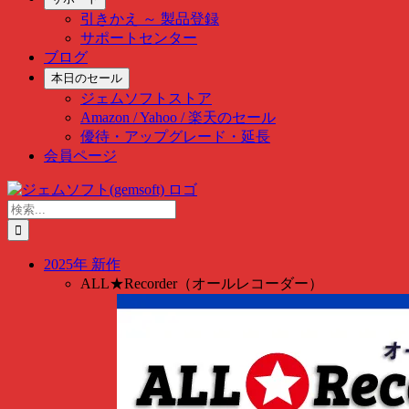
引きかえ ～ 製品登録
サポートセンター
ブログ
本日のセール
ジェムソフトストア
Amazon / Yahoo / 楽天のセール
優待・アップグレード・延長
会員ページ
Skip
to
検
content
索
…
2025年 新作
ALL★Recorder（オールレコーダー）