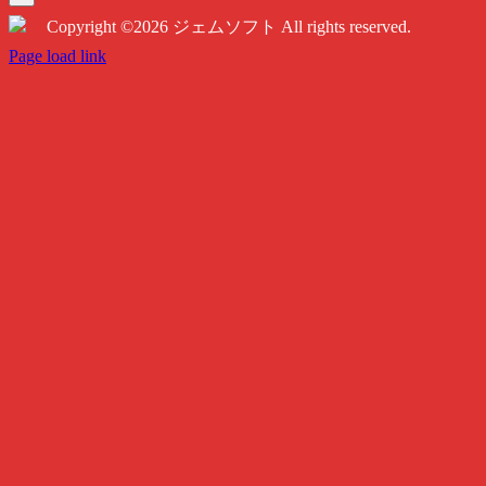
…
Copyright ©2026 ジェムソフト All rights reserved.
Twitter
Instagram
Facebook
Page load link
Go
to
Top