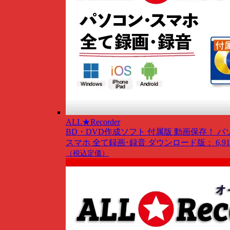
ALL★Recorder
BD・DVD作成ソフト 付属版
動画保存！ パ
スマホ 全て録画･録音
ダウンロード版： 6,91
（税込定価）