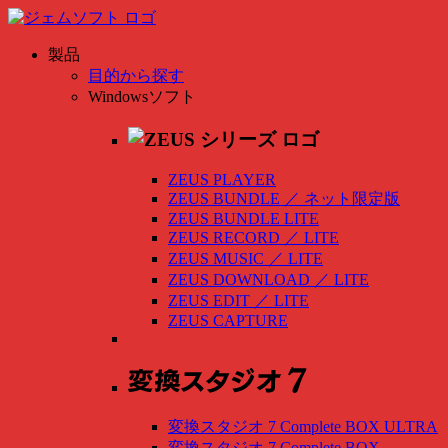
製品
目的から探す
Windowsソフト
ZEUS PLAYER
ZEUS BUNDLE
／
ネット限定版
ZEUS BUNDLE LITE
ZEUS RECORD
／
LITE
ZEUS MUSIC
／
LITE
ZEUS DOWNLOAD
／
LITE
ZEUS EDIT
／
LITE
ZEUS CAPTURE
変換スタジオ 7 Complete BOX ULTRA
変換スタジオ 7 Complete BOX