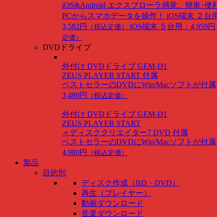
iOS&Android
エクスプローラ感覚。簡単･便
PCからスマホデータを操作！
iOS端末 ２台
3,582円
iOS端末 ５台用：4,959円
（税込定価）
定価）
DVDドライブ
外付け DVDドライブ GEM-D1
ZEUS PLAYER START 付属
ベストセラーのDVDにWin/Macソフトが付
3,480円
（税込定価）
外付け DVDドライブ GEM-D1
ZEUS PLAYER START
＋ディスククリエイター7 DVD 付属
ベストセラーのDVDにWin/Macソフトが付
4,980円
（税込定価）
製品
目的別
ディスク作成（BD・DVD）
再生（プレイヤー）
動画ダウンロード
音楽ダウンロード