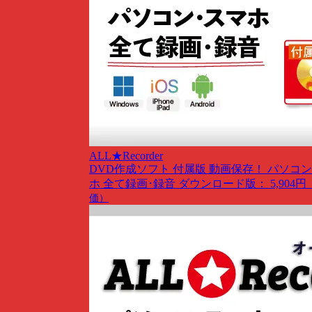
ALL★Recorder
DVD作成ソフト 付属版
動画保存！ パソコン
ホ 全て録画･録音
ダウンロード版： 5,904円
価）