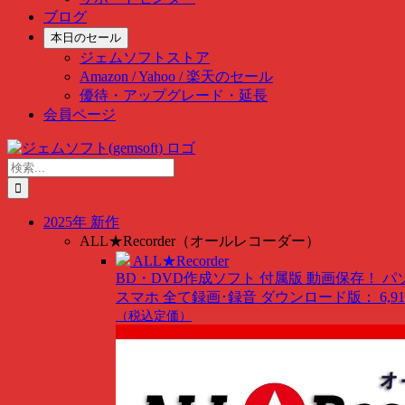
ブログ
本日のセール
ジェムソフトストア
Amazon / Yahoo / 楽天のセール
優待・アップグレード・延長
会員ページ
Skip
to
検
content
索
…
2025年 新作
ALL★Recorder（オールレコーダー）
ALL★Recorder
BD・DVD作成ソフト 付属版
動画保存！ パ
スマホ 全て録画･録音
ダウンロード版： 6,91
（税込定価）