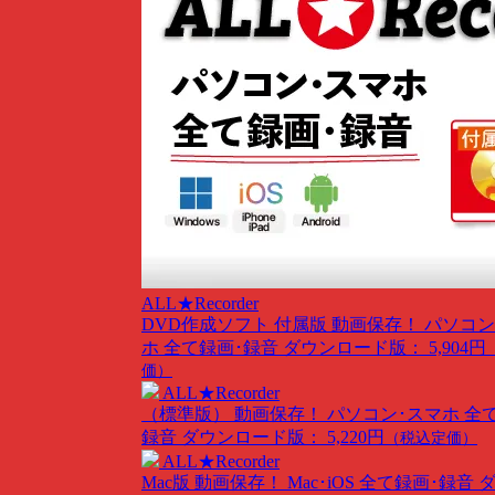
ALL★Recorder
DVD作成ソフト 付属版
動画保存！ パソコン
ホ 全て録画･録音
ダウンロード版： 5,904円
価）
ALL★Recorder
（標準版）
動画保存！ パソコン･スマホ 全
録音
ダウンロード版： 5,220円
（税込定価）
ALL★Recorder
Mac版
動画保存！ Mac･iOS 全て録画･録音