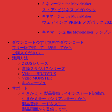
キネマージュ the MovieMaker
ストア･ビジネス メガパック
キネマージュ the MovieMaker
ウェディング PRIME メガパック 202
キネマージュ the MovieMaker
テンプレ
ダウンロード
今すぐ無料でダウンロード！
フリー版で試して、納得してから
ご購入ください。
活用方法
ZEUSシリーズ
変換スタジオ7 シリーズ
Video to BD/DVD X
Video MONSTER
キネマージュ
サポート
引きかえ ～ 製品登録
ライセンスカード記載の、
引きかえ番号（シリアル番号）から
製品登録コードを入手、
製品画面から登録します。