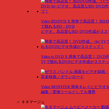
Video BD/DVD X
簡単で高品質！ BD/
で観れるBD・DVD
ビデオ。高品質なBD･DVD作成が３
Video to DVD X
簡単で高品質！ DVD
TVで観れるDVDビデオ作成が３ステ
Video MONSTER
簡単キレイにビデオ
編集・変換ツールとしても優秀
キネマージュ