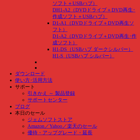
ソフト＋USBハブ）
DH1-A2（DVDドライブ＋DVD再生･
作成ソフト＋USBハブ）
D1-A1（DVDドライブ＋DVD再生ソ
フト）
D1-A2（DVDドライブ＋DVD再生･作
成ソフト）
H1-DS（USBハブ ダークシルバー）
H1-S（USBハブ シルバー）
ダウンロード
使い方･活用方法
サポート
引きかえ ～ 製品登録
サポートセンター
ブログ
本日のセール
ジェムソフトストア
Amazon
／
Yahoo
／
楽天のセール
優待・アップグレード・延長