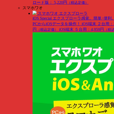
ロード版： 5,220円
（税込定価）
スマホワオ
スマホワオ エクスプローラ
iOS Special
エクスプローラ感覚。簡単･便利
PCからiOSデータを操作！
iOS端末 ２台用：3
円
iOS端末 ５台用：4,959円
（税込定価）
（税