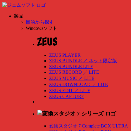
製品
目的から探す
Windowsソフト
ZEUS PLAYER
ZEUS BUNDLE
／
ネット限定版
ZEUS BUNDLE LITE
ZEUS RECORD
／
LITE
ZEUS MUSIC
／
LITE
ZEUS DOWNLOAD
／
LITE
ZEUS EDIT
／
LITE
ZEUS CAPTURE
変換スタジオ 7 Complete BOX ULTRA