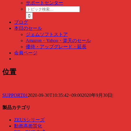
サポートセンター
ト
ピ
ッ
ブログ
ク
本日のセール
検
ジェムソフトストア
索
Amazon・Yahoo・楽天のセール
…
優待・アップグレード・延長
会員ページ
位置
SUPPORT01
2020-09-30T10:35:42+09:00
2020年9月30日
|
製品カテゴリ
ZEUSシリーズ
動画高画質化