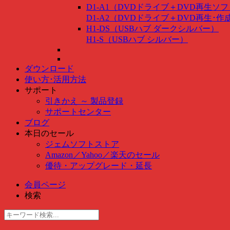
D1-A1（DVDドライブ＋DVD再生ソ
D1-A2（DVDドライブ＋DVD再生･
H1-DS（USBハブ ダークシルバー）
H1-S（USBハブ シルバー）
ダウンロード
使い方･活用方法
サポート
引きかえ ～ 製品登録
サポートセンター
ブログ
本日のセール
ジェムソフトストア
Amazon
／
Yahoo
／
楽天のセール
優待・アップグレード・延長
会員ページ
検索