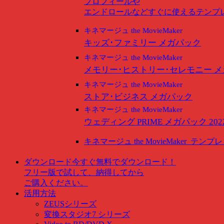
プロフィールや
エンドロールなどすぐに使えるテンプ
キネマージュ the MovieMaker
キッズ･ファミリー メガパック
キネマージュ the MovieMaker
メモリー･ヒストリー･セレモニー 
キネマージュ the MovieMaker
ストア･ビジネス メガパック
キネマージュ the MovieMaker
ウェディング PRIME メガパック 202
キネマージュ the MovieMaker
テンプレ
ダウンロード
今すぐ無料でダウンロード！
フリー版で試して、納得してから
ご購入ください。
活用方法
ZEUSシリーズ
変換スタジオ7 シリーズ