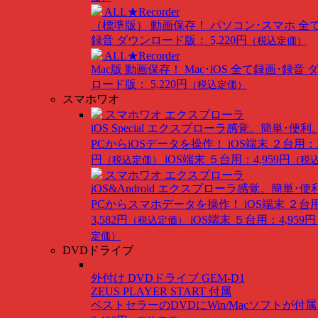
ALL★Recorder
（標準版）
動画保存！ パソコン･スマホ 全
録音
ダウンロード版： 5,220円
（税込定価）
ALL★Recorder
Mac版
動画保存！ Mac･iOS 全て録画･録音
ロード版： 5,220円
（税込定価）
スマホワオ
スマホワオ エクスプローラ
iOS Special
エクスプローラ感覚。簡単･便利
PCからiOSデータを操作！
iOS端末 ２台用：3
円
iOS端末 ５台用：4,959円
（税込定価）
（税
スマホワオ エクスプローラ
iOS&Android
エクスプローラ感覚。簡単･便
PCからスマホデータを操作！
iOS端末 ２台
3,582円
iOS端末 ５台用：4,959円
（税込定価）
定価）
DVDドライブ
外付け DVDドライブ GEM-D1
ZEUS PLAYER START 付属
ベストセラーのDVDにWin/Macソフトが付