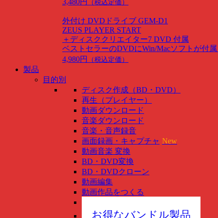
3,480円
（税込定価）
外付け DVDドライブ GEM-D1
ZEUS PLAYER START
＋ディスククリエイター7 DVD 付属
ベストセラーのDVDにWin/Macソフトが付
4,980円
（税込定価）
製品
目的別
ディスク作成（BD・DVD）
再生（プレイヤー）
動画ダウンロード
音楽ダウンロード
音楽・音声録音
画面録画・キャプチャ
New
動画音楽 変換
BD・DVD変換
BD・DVDクローン
動画編集
動画作品をつくる
スマホ管理
New
お得なバンドル製品