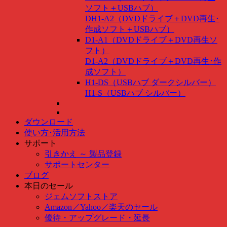
ソフト＋USBハブ）
DH1-A2（DVDドライブ＋DVD再生･
作成ソフト＋USBハブ）
D1-A1（DVDドライブ＋DVD再生ソ
フト）
D1-A2（DVDドライブ＋DVD再生･作
成ソフト）
H1-DS（USBハブ ダークシルバー）
H1-S（USBハブ シルバー）
ダウンロード
使い方･活用方法
サポート
引きかえ ～ 製品登録
サポートセンター
ブログ
本日のセール
ジェムソフトストア
Amazon
／
Yahoo
／
楽天のセール
優待・アップグレード・延長