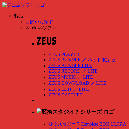
製品
目的から探す
Windowsソフト
ZEUS PLAYER
ZEUS BUNDLE
／
ネット限定版
ZEUS BUNDLE LITE
ZEUS RECORD
／
LITE
ZEUS MUSIC
／
LITE
ZEUS DOWNLOAD
／
LITE
ZEUS EDIT
／
LITE
ZEUS CAPTURE
変換スタジオ 7 Complete BOX ULTRA