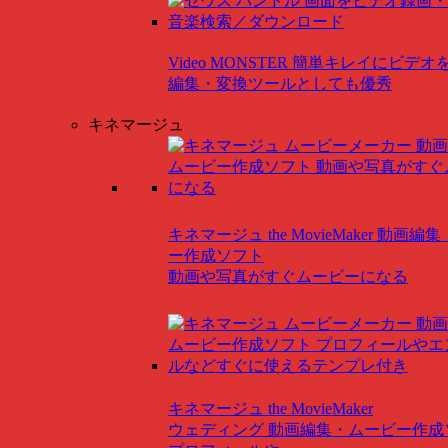
Video MONSTER
簡単キレイにビデオ
編集・変換ツールとしても優秀
キネマージュ
キネマージュ the MovieMaker
動画編集
ー作成ソフト
動画や写真がすぐムービーになる
キネマージュ the MovieMaker
ウェディング
動画編集・ムービー作成