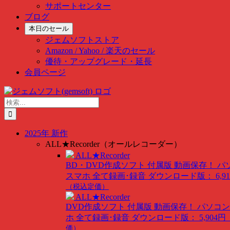
サポートセンター
ブログ
本日のセール
ジェムソフトストア
Amazon / Yahoo / 楽天のセール
優待・アップグレード・延長
会員ページ
Skip
to
検
content
索
…
2025年 新作
ALL★Recorder（オールレコーダー）
ALL★Recorder
BD・DVD作成ソフト 付属版
動画保存！ パ
スマホ 全て録画･録音
ダウンロード版： 6,91
（税込定価）
ALL★Recorder
DVD作成ソフト 付属版
動画保存！ パソコン
ホ 全て録画･録音
ダウンロード版： 5,904円
価）