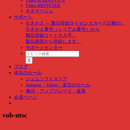
Video to BD/DVD X
Video MONSTER
キネマージュ
サポート
引きかえ ～ 製品登録
ライセンスカード記載の、
引きかえ番号（シリアル番号）から
製品登録コードを入手、
製品画面から登録します。
サポートセンター
ト
ピ
ッ
ブログ
ク
本日のセール
検
ジェムソフトストア
索
Amazon・Yahoo・楽天のセール
…
優待・アップグレード・延長
会員ページ
vob-ntsc