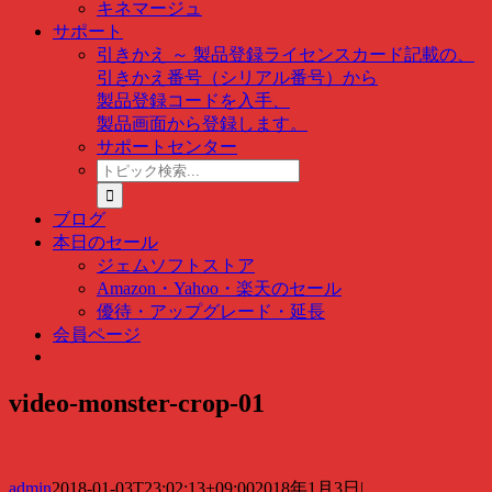
キネマージュ
サポート
引きかえ ～ 製品登録
ライセンスカード記載の、
引きかえ番号（シリアル番号）から
製品登録コードを入手、
製品画面から登録します。
サポートセンター
ト
ピ
ッ
ブログ
ク
本日のセール
検
ジェムソフトストア
索
Amazon・Yahoo・楽天のセール
…
優待・アップグレード・延長
会員ページ
video-monster-crop-01
admin
2018-01-03T23:02:13+09:00
2018年1月3日
|