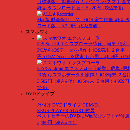
（標準版）
動画保存！ パソコン･スマホ 全
録音
ダウンロード版： 5,220円
（税込定価）
ALL★Recorder
Mac版
動画保存！ Mac･iOS 全て録画･録音
ロード版： 5,220円
（税込定価）
スマホワオ
スマホワオ エクスプローラ
iOS Special
エクスプローラ感覚。簡単･便利
PCからiOSデータを操作！
iOS端末 ２台用：3
円
iOS端末 ５台用：4,959円
（税込定価）
（税
スマホワオ エクスプローラ
iOS&Android
エクスプローラ感覚。簡単･便
PCからスマホデータを操作！
iOS端末 ２台
3,582円
iOS端末 ５台用：4,959円
（税込定価）
定価）
DVDドライブ
外付け DVDドライブ GEM-D1
ZEUS PLAYER START 付属
ベストセラーのDVDにWin/Macソフトが付
3,480円
（税込定価）