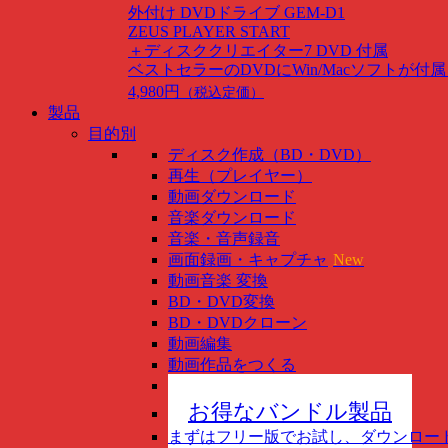
外付け DVDドライブ GEM-D1
ZEUS PLAYER START
＋ディスククリエイター7 DVD 付属
ベストセラーのDVDにWin/Macソフトが付
4,980円
（税込定価）
製品
目的別
ディスク作成（BD・DVD）
再生（プレイヤー）
動画ダウンロード
音楽ダウンロード
音楽・音声録音
画面録画・キャプチャ
New
動画音楽 変換
BD・DVD変換
BD・DVDクローン
動画編集
動画作品をつくる
スマホ管理
New
お得なバンドル製品
まずはフリー版でお試し、ダウンロー