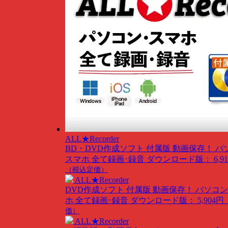
ALL★Recorder
BD・DVD作成ソフト 付属版
動画保存！ パ
スマホ 全て録画･録音
ダウンロード版： 6,91
（税込定価）
ALL★Recorder
DVD作成ソフト 付属版
動画保存！ パソコン
ホ 全て録画･録音
ダウンロード版： 5,904円
価）
ALL★Recorder