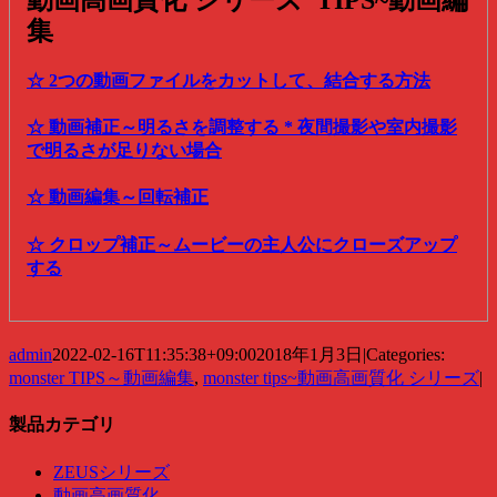
集
☆ 2つの動画ファイルをカットして、結合する方法
☆ 動画補正～明るさを調整する * 夜間撮影や室内撮影
で明るさが足りない場合
☆ 動画編集～回転補正
☆ クロップ補正～ムービーの主人公にクローズアップ
する
admin
2022-02-16T11:35:38+09:00
2018年1月3日
|
Categories:
monster TIPS～動画編集
,
monster tips~動画高画質化 シリーズ
|
製品カテゴリ
ZEUSシリーズ
動画高画質化