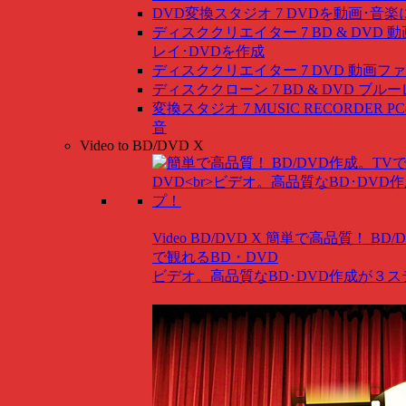
DVD変換スタジオ 7
DVDを動画･音楽
ディスククリエイター 7 BD & DVD
動
レイ･DVDを作成
ディスククリエイター 7 DVD
動画ファ
ディスククローン 7 BD & DVD
ブルー
変換スタジオ 7 MUSIC RECORDER
P
音
Video to BD/DVD X
Video BD/DVD X
簡単で高品質！ BD/
で観れるBD・DVD
ビデオ。高品質なBD･DVD作成が３