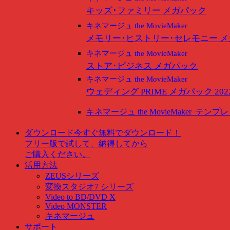
キッズ･ファミリー メガパック
キネマージュ the MovieMaker
メモリー･ヒストリー･セレモニー 
キネマージュ the MovieMaker
ストア･ビジネス メガパック
キネマージュ the MovieMaker
ウェディング PRIME メガパック 202
キネマージュ the MovieMaker
テンプレ
ダウンロード
今すぐ無料でダウンロード！
フリー版で試して、納得してから
ご購入ください。
活用方法
ZEUSシリーズ
変換スタジオ7 シリーズ
Video to BD/DVD X
Video MONSTER
キネマージュ
サポート