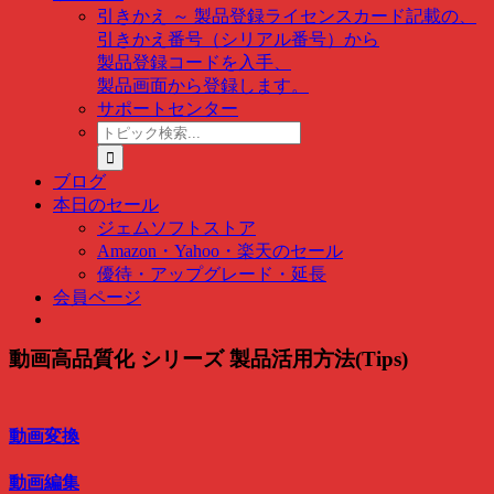
引きかえ ～ 製品登録
ライセンスカード記載の、
引きかえ番号（シリアル番号）から
製品登録コードを入手、
製品画面から登録します。
サポートセンター
ト
ピ
ッ
ブログ
ク
本日のセール
検
ジェムソフトストア
索
Amazon・Yahoo・楽天のセール
…
優待・アップグレード・延長
会員ページ
動画高品質化 シリーズ 製品活用方法(Tips)
動画変換
動画編集