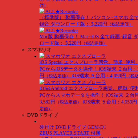
価）
ALL★Recorder
（標準版）
動画保存！ パソコン･スマホ 全
録音
ダウンロード版： 5,220円
（税込定価）
ALL★Recorder
Mac版
動画保存！ Mac･iOS 全て録画･録音
ロード版： 5,220円
（税込定価）
スマホワオ
スマホワオ エクスプローラ
iOS Special
エクスプローラ感覚。簡単･便利
PCからiOSデータを操作！
iOS端末 ２台用：3
円
iOS端末 ５台用：4,959円
（税込定価）
（税
スマホワオ エクスプローラ
iOS&Android
エクスプローラ感覚。簡単･便
PCからスマホデータを操作！
iOS端末 ２台
3,582円
iOS端末 ５台用：4,959円
（税込定価）
定価）
DVDドライブ
外付け DVDドライブ GEM-D1
ZEUS PLAYER START 付属