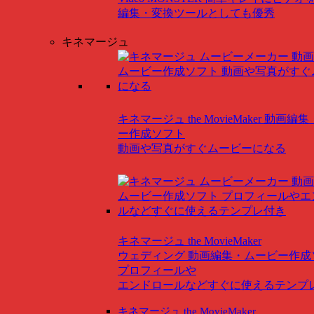
編集・変換ツールとしても優秀
キネマージュ
キネマージュ the MovieMaker
動画編集
ー作成ソフト
動画や写真がすぐムービーになる
キネマージュ the MovieMaker
ウェディング
動画編集・ムービー作成
プロフィールや
エンドロールなどすぐに使えるテンプ
キネマージュ the MovieMaker