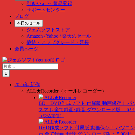
引きかえ ～ 製品登録
サポートセンター
ブログ
本日のセール
ジェムソフトストア
Amazon / Yahoo / 楽天のセール
優待・アップグレード・延長
会員ページ
Skip
to
検
content
索
…
2025年 新作
ALL★Recorder（オールレコーダー）
ALL★Recorder
BD・DVD作成ソフト 付属版
動画保存！ パ
スマホ 全て録画･録音
ダウンロード版： 6,91
（税込定価）
ALL★Recorder
DVD作成ソフト 付属版
動画保存！ パソコン
ホ 全て録画･録音
ダウンロード版： 5,904円