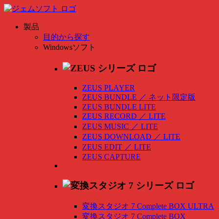
製品
目的から探す
Windowsソフト
ZEUS PLAYER
ZEUS BUNDLE
／
ネット限定版
ZEUS BUNDLE LITE
ZEUS RECORD
／
LITE
ZEUS MUSIC
／
LITE
ZEUS DOWNLOAD
／
LITE
ZEUS EDIT
／
LITE
ZEUS CAPTURE
変換スタジオ 7 Complete BOX ULTRA
変換スタジオ 7 Complete BOX