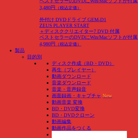
ベストセラーのDVDにWin/Macソフトが付
3,480円
（税込定価）
外付け DVDドライブ GEM-D1
ZEUS PLAYER START
＋ディスククリエイター7 DVD 付属
ベストセラーのDVDにWin/Macソフトが付
4,980円
（税込定価）
製品
目的別
ディスク作成（BD・DVD）
再生（プレイヤー）
動画ダウンロード
音楽ダウンロード
音楽・音声録音
画面録画・キャプチャ
New
動画音楽 変換
BD・DVD変換
BD・DVDクローン
動画編集
動画作品をつくる
スマホ管理
New