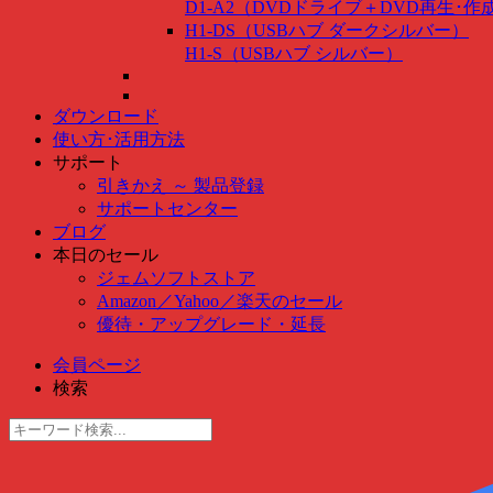
D1-A2（DVDドライブ＋DVD再生･
H1-DS（USBハブ ダークシルバー）
H1-S（USBハブ シルバー）
ダウンロード
使い方･活用方法
サポート
引きかえ ～ 製品登録
サポートセンター
ブログ
本日のセール
ジェムソフトストア
Amazon
／
Yahoo
／
楽天のセール
優待・アップグレード・延長
会員ページ
検索