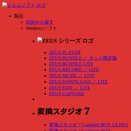
製品
目的から探す
Windowsソフト
ZEUS PLAYER
ZEUS BUNDLE
／
ネット限定版
ZEUS BUNDLE LITE
ZEUS RECORD
／
LITE
ZEUS MUSIC
／
LITE
ZEUS DOWNLOAD
／
LITE
ZEUS EDIT
／
LITE
ZEUS CAPTURE
変換スタジオ 7 Complete BOX ULTRA
変換スタジオ 7 Complete BOX